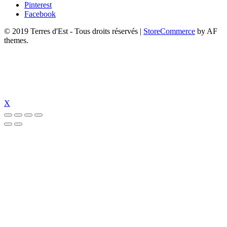
Pinterest
Facebook
© 2019 Terres d'Est - Tous droits réservés
|
StoreCommerce
by AF
themes.
X
ş
jojobet güncel
jojobet giriş
jojobet
holiganbet güncel giriş
holiganbet gün