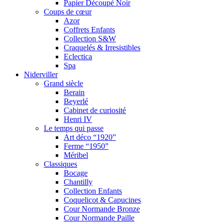
Papier Découpé Noir
Coups de cœur
Azor
Coffrets Enfants
Collection S&W
Craquelés & Irresistibles
Eclectica
Spa
Niderviller
Grand siècle
Berain
Beyerlé
Cabinet de curiosité
Henri IV
Le temps qui passe
Art déco “1920”
Ferme “1950”
Méribel
Classiques
Bocage
Chantilly
Collection Enfants
Coquelicot & Capucines
Cour Normande Bronze
Cour Normande Paille