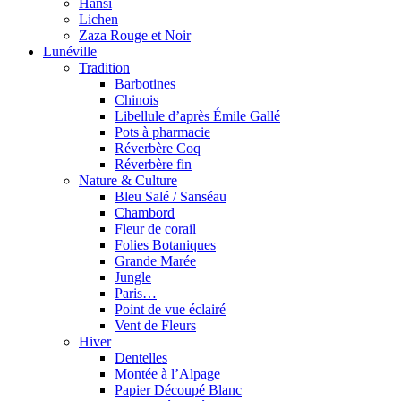
Hansi
Lichen
Zaza Rouge et Noir
Lunéville
Tradition
Barbotines
Chinois
Libellule d’après Émile Gallé
Pots à pharmacie
Réverbère Coq
Réverbère fin
Nature & Culture
Bleu Salé / Sanséau
Chambord
Fleur de corail
Folies Botaniques
Grande Marée
Jungle
Paris…
Point de vue éclairé
Vent de Fleurs
Hiver
Dentelles
Montée à l’Alpage
Papier Découpé Blanc