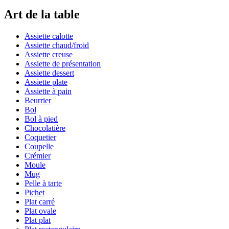
Art de la table
Assiette calotte
Assiette chaud/froid
Assiette creuse
Assiette de présentation
Assiette dessert
Assiette plate
Assiette à pain
Beurrier
Bol
Bol à pied
Chocolatière
Coquetier
Coupelle
Crémier
Moule
Mug
Pelle à tarte
Pichet
Plat carré
Plat ovale
Plat plat