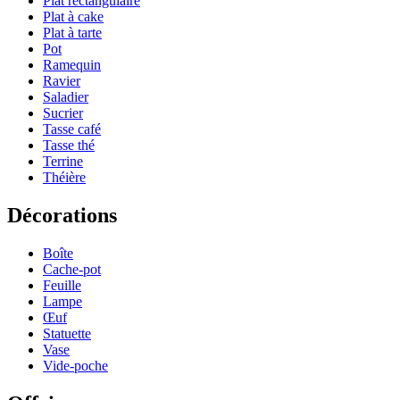
Plat rectangulaire
Plat à cake
Plat à tarte
Pot
Ramequin
Ravier
Saladier
Sucrier
Tasse café
Tasse thé
Terrine
Théière
Décorations
Boîte
Cache-pot
Feuille
Lampe
Œuf
Statuette
Vase
Vide-poche