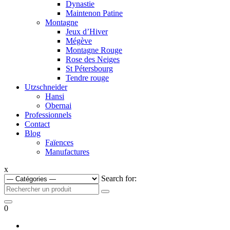
Dynastie
Maintenon Patine
Montagne
Jeux d’Hiver
Mégève
Montagne Rouge
Rose des Neiges
St Pétersbourg
Tendre rouge
Utzschneider
Hansi
Obernai
Professionnels
Contact
Blog
Faïences
Manufactures
x
Search for:
0