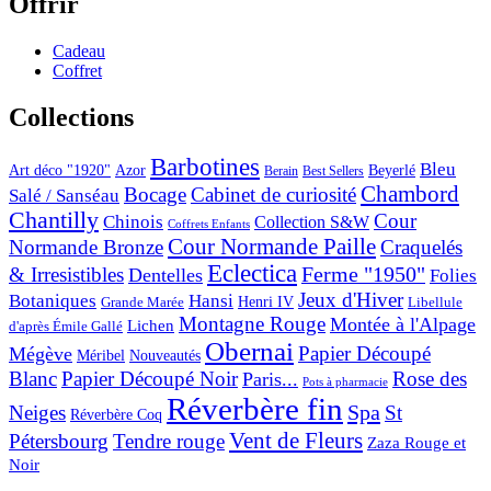
Offrir
Cadeau
Coffret
Collections
Barbotines
Bleu
Art déco "1920"
Azor
Beyerlé
Berain
Best Sellers
Chambord
Bocage
Cabinet de curiosité
Salé / Sanséau
Chantilly
Cour
Chinois
Collection S&W
Coffrets Enfants
Cour Normande Paille
Normande Bronze
Craquelés
Eclectica
& Irresistibles
Ferme "1950"
Dentelles
Folies
Jeux d'Hiver
Botaniques
Hansi
Grande Marée
Henri IV
Libellule
Montagne Rouge
Montée à l'Alpage
Lichen
d'après Émile Gallé
Obernai
Papier Découpé
Mégève
Nouveautés
Méribel
Blanc
Papier Découpé Noir
Rose des
Paris...
Pots à pharmacie
Réverbère fin
Spa
Neiges
St
Réverbère Coq
Vent de Fleurs
Pétersbourg
Tendre rouge
Zaza Rouge et
Noir