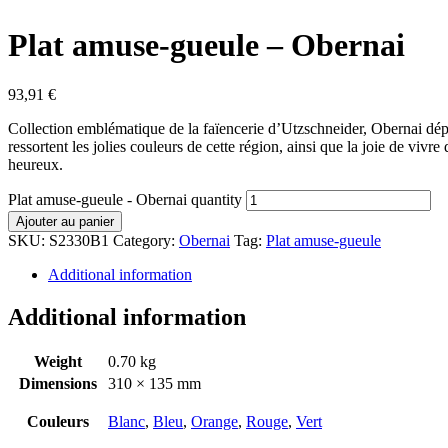
Plat amuse-gueule – Obernai
93,91
€
Collection emblématique de la faïencerie d’Utzschneider, Obernai dépe
ressortent les jolies couleurs de cette région, ainsi que la joie de vi
heureux.
Plat amuse-gueule - Obernai quantity
Ajouter au panier
SKU:
S2330B1
Category:
Obernai
Tag:
Plat amuse-gueule
Additional information
Additional information
Weight
0.70 kg
Dimensions
310 × 135 mm
Couleurs
Blanc
,
Bleu
,
Orange
,
Rouge
,
Vert