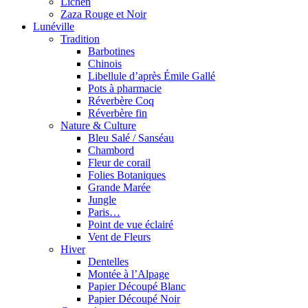
Lichen
Zaza Rouge et Noir
Lunéville
Tradition
Barbotines
Chinois
Libellule d’après Émile Gallé
Pots à pharmacie
Réverbère Coq
Réverbère fin
Nature & Culture
Bleu Salé / Sanséau
Chambord
Fleur de corail
Folies Botaniques
Grande Marée
Jungle
Paris…
Point de vue éclairé
Vent de Fleurs
Hiver
Dentelles
Montée à l’Alpage
Papier Découpé Blanc
Papier Découpé Noir