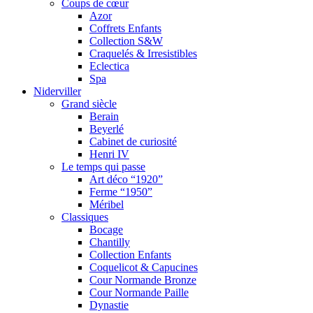
Coups de cœur
Azor
Coffrets Enfants
Collection S&W
Craquelés & Irresistibles
Eclectica
Spa
Niderviller
Grand siècle
Berain
Beyerlé
Cabinet de curiosité
Henri IV
Le temps qui passe
Art déco “1920”
Ferme “1950”
Méribel
Classiques
Bocage
Chantilly
Collection Enfants
Coquelicot & Capucines
Cour Normande Bronze
Cour Normande Paille
Dynastie