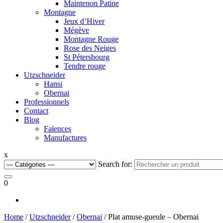
Maintenon Patine
Montagne
Jeux d’Hiver
Mégève
Montagne Rouge
Rose des Neiges
St Pétersbourg
Tendre rouge
Utzschneider
Hansi
Obernai
Professionnels
Contact
Blog
Faïences
Manufactures
x
Search for:
0
Home
/
Utzschneider
/
Obernai
/ Plat amuse-gueule – Obernai