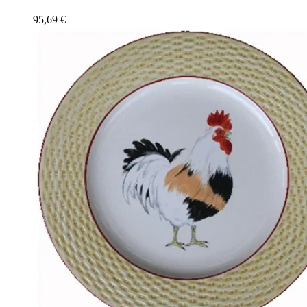
95,69
€