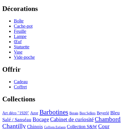
Décorations
Boîte
Cache-pot
Feuille
Lampe
Œuf
Statuette
Vase
Vide-poche
Offrir
Cadeau
Coffret
Collections
Barbotines
Bleu
Art déco "1920"
Azor
Beyerlé
Berain
Best Sellers
Chambord
Bocage
Cabinet de curiosité
Salé / Sanséau
Chantilly
Cour
Chinois
Collection S&W
Coffrets Enfants