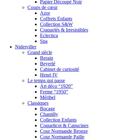
Papier Découpé Noir
Coups de cœur
Azor
Coffrets Enfants
Collection S&W
Craquelés & Irresistibles
Eclectica
Spa
Niderviller
Grand siècle
Berain
Beyerlé
Cabinet de curiosité
Henri IV
Le temps qui passe
Art déco “1920”
Ferme “1950”
Méribel
Classiques
Bocage
Chantilly
Collection Enfants
Coquelicot & Capucines
Cour Normande Bronze
Cour Normande Paille