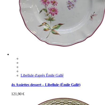
Libellule d'après Émile Gallé
4x Assiettes dessert – Libellule (Émile Gallé)
121,90
€