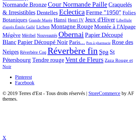
Cour Normande Paille
Normande Bronze
Craquelés
Eclectica
& Irresistibles
Ferme "1950"
Dentelles
Folies
Jeux d'Hiver
Botaniques
Hansi
Grande Marée
Henri IV
Libellule
Montagne Rouge
Montée à l'Alpage
Lichen
d'après Émile Gallé
Obernai
Papier Découpé
Mégève
Nouveautés
Méribel
Blanc
Papier Découpé Noir
Rose des
Paris...
Pots à pharmacie
Réverbère fin
Spa
Neiges
St
Réverbère Coq
Vent de Fleurs
Pétersbourg
Tendre rouge
Zaza Rouge et
Noir
Pinterest
Facebook
© 2019 Terres d'Est - Tous droits réservés
|
StoreCommerce
by AF
themes.
X