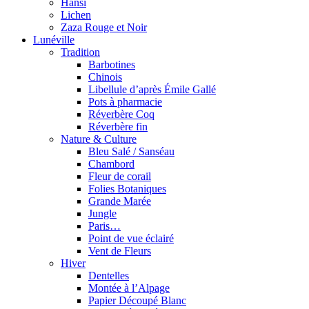
Hansi
Lichen
Zaza Rouge et Noir
Lunéville
Tradition
Barbotines
Chinois
Libellule d’après Émile Gallé
Pots à pharmacie
Réverbère Coq
Réverbère fin
Nature & Culture
Bleu Salé / Sanséau
Chambord
Fleur de corail
Folies Botaniques
Grande Marée
Jungle
Paris…
Point de vue éclairé
Vent de Fleurs
Hiver
Dentelles
Montée à l’Alpage
Papier Découpé Blanc