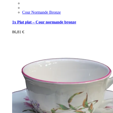
Cour Normande Bronze
1x Plat plat – Cour normande bronze
86,81
€