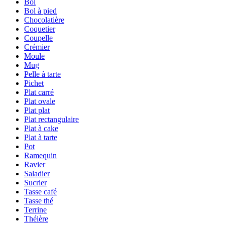
Bol
Bol à pied
Chocolatière
Coquetier
Coupelle
Crémier
Moule
Mug
Pelle à tarte
Pichet
Plat carré
Plat ovale
Plat plat
Plat rectangulaire
Plat à cake
Plat à tarte
Pot
Ramequin
Ravier
Saladier
Sucrier
Tasse café
Tasse thé
Terrine
Théière