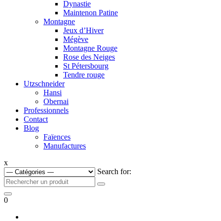
Dynastie
Maintenon Patine
Montagne
Jeux d’Hiver
Mégève
Montagne Rouge
Rose des Neiges
St Pétersbourg
Tendre rouge
Utzschneider
Hansi
Obernai
Professionnels
Contact
Blog
Faïences
Manufactures
x
Search for:
0