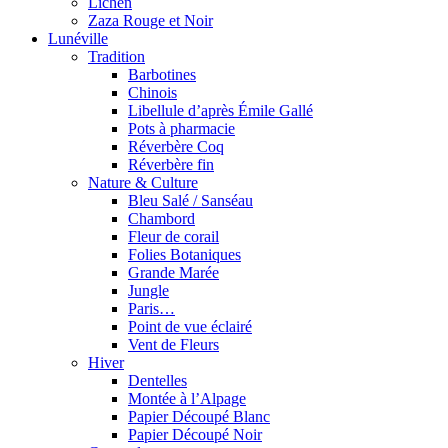
Lichen
Zaza Rouge et Noir
Lunéville
Tradition
Barbotines
Chinois
Libellule d’après Émile Gallé
Pots à pharmacie
Réverbère Coq
Réverbère fin
Nature & Culture
Bleu Salé / Sanséau
Chambord
Fleur de corail
Folies Botaniques
Grande Marée
Jungle
Paris…
Point de vue éclairé
Vent de Fleurs
Hiver
Dentelles
Montée à l’Alpage
Papier Découpé Blanc
Papier Découpé Noir