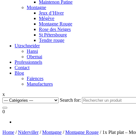
Maintenon Patine
Montagne
Jeux d’Hiver
Mégève
Montagne Rouge
Rose des Neiges
St Pétersbourg
Tendre rouge
Utzschneider
Hansi
Obernai
Professionnels
Contact
Blog
Faïences
Manufactures
x
Search for:
0
Home
/
Niderviller
/
Montagne
/
Montagne Rouge
/ 1x Plat plat – M