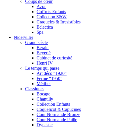
Coups de cœur
Azor
Coffrets Enfants
Collection S&W
Craquelés & Irresistibles
Eclectica
Spa
Niderviller
Grand siècle
Berain
Beyerlé
Cabinet de curiosité
Henri IV
Le temps qui passe
Art déco “1920”
Ferme “1950”
Méribel
Classiques
Bocage
Chantilly
Collection Enfants
Coquelicot & Capucines
Cour Normande Bronze
Cour Normande Paille
Dynastie