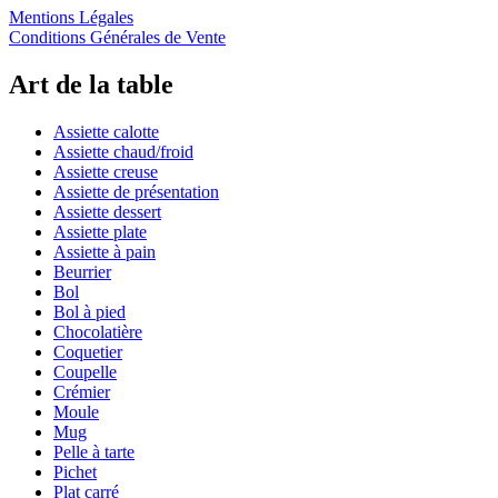
Mentions Légales
Conditions Générales de Vente
Art de la table
Assiette calotte
Assiette chaud/froid
Assiette creuse
Assiette de présentation
Assiette dessert
Assiette plate
Assiette à pain
Beurrier
Bol
Bol à pied
Chocolatière
Coquetier
Coupelle
Crémier
Moule
Mug
Pelle à tarte
Pichet
Plat carré