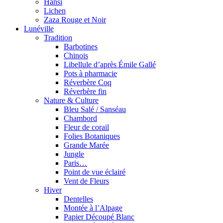
Hansi
Lichen
Zaza Rouge et Noir
Lunéville
Tradition
Barbotines
Chinois
Libellule d’après Émile Gallé
Pots à pharmacie
Réverbère Coq
Réverbère fin
Nature & Culture
Bleu Salé / Sanséau
Chambord
Fleur de corail
Folies Botaniques
Grande Marée
Jungle
Paris…
Point de vue éclairé
Vent de Fleurs
Hiver
Dentelles
Montée à l’Alpage
Papier Découpé Blanc