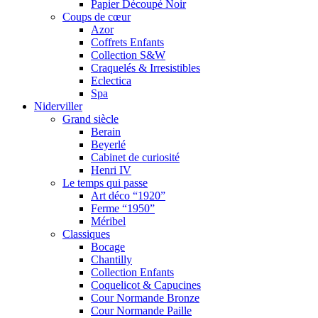
Papier Découpé Noir
Coups de cœur
Azor
Coffrets Enfants
Collection S&W
Craquelés & Irresistibles
Eclectica
Spa
Niderviller
Grand siècle
Berain
Beyerlé
Cabinet de curiosité
Henri IV
Le temps qui passe
Art déco “1920”
Ferme “1950”
Méribel
Classiques
Bocage
Chantilly
Collection Enfants
Coquelicot & Capucines
Cour Normande Bronze
Cour Normande Paille