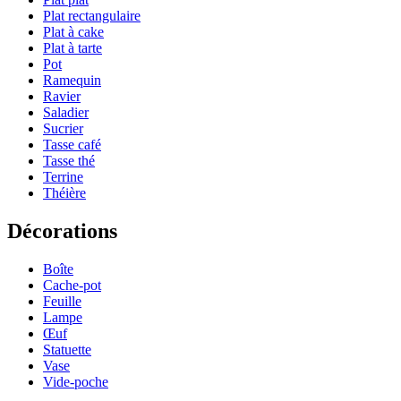
Plat rectangulaire
Plat à cake
Plat à tarte
Pot
Ramequin
Ravier
Saladier
Sucrier
Tasse café
Tasse thé
Terrine
Théière
Décorations
Boîte
Cache-pot
Feuille
Lampe
Œuf
Statuette
Vase
Vide-poche