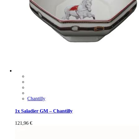
Chantilly
1x Saladier GM – Chantilly
121,96
€