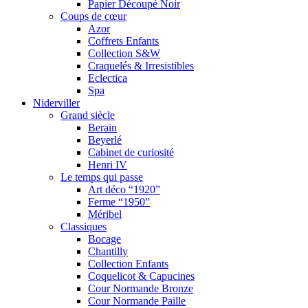
Papier Découpé Noir
Coups de cœur
Azor
Coffrets Enfants
Collection S&W
Craquelés & Irresistibles
Eclectica
Spa
Niderviller
Grand siècle
Berain
Beyerlé
Cabinet de curiosité
Henri IV
Le temps qui passe
Art déco “1920”
Ferme “1950”
Méribel
Classiques
Bocage
Chantilly
Collection Enfants
Coquelicot & Capucines
Cour Normande Bronze
Cour Normande Paille