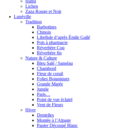
Hansi
Lichen
Zaza Rouge et Noir
Lunéville
Tradition
Barbotines
Chinois
Libellule d’après Émile Gallé
Pots à pharmacie
Réverbère Coq
Réverbère fin
Nature & Culture
Bleu Salé / Sanséau
Chambord
Fleur de corail
Folies Botaniques
Grande Marée
Jungle
Paris…
Point de vue éclairé
Vent de Fleurs
Hiver
Dentelles
Montée à l’Alpage
Papier Découpé Blanc