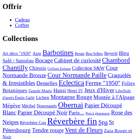
Offrir
Cadeau
Coffret
Collections
Barbotines
Bleu
Art déco "1920"
Azor
Beyerlé
Berain
Best Sellers
Chambord
Bocage
Cabinet de curiosité
Salé / Sanséau
Chantilly
Cour
Chinois
Collection S&W
Coffrets Enfants
Cour Normande Paille
Normande Bronze
Craquelés
Eclectica
& Irresistibles
Ferme "1950"
Dentelles
Folies
Jeux d'Hiver
Botaniques
Hansi
Grande Marée
Henri IV
Libellule
Montagne Rouge
Montée à l'Alpage
Lichen
d'après Émile Gallé
Obernai
Papier Découpé
Mégève
Nouveautés
Méribel
Blanc
Papier Découpé Noir
Rose des
Paris...
Pots à pharmacie
Réverbère fin
Spa
Neiges
St
Réverbère Coq
Vent de Fleurs
Pétersbourg
Tendre rouge
Zaza Rouge et
Noir