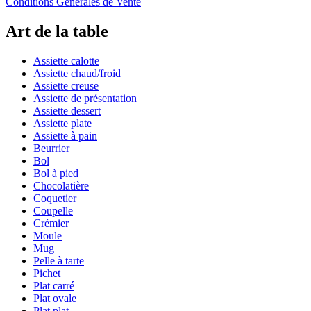
Conditions Générales de Vente
Art de la table
Assiette calotte
Assiette chaud/froid
Assiette creuse
Assiette de présentation
Assiette dessert
Assiette plate
Assiette à pain
Beurrier
Bol
Bol à pied
Chocolatière
Coquetier
Coupelle
Crémier
Moule
Mug
Pelle à tarte
Pichet
Plat carré
Plat ovale
Plat plat