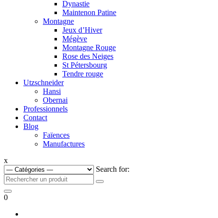
Dynastie
Maintenon Patine
Montagne
Jeux d’Hiver
Mégève
Montagne Rouge
Rose des Neiges
St Pétersbourg
Tendre rouge
Utzschneider
Hansi
Obernai
Professionnels
Contact
Blog
Faïences
Manufactures
x
Search for:
0