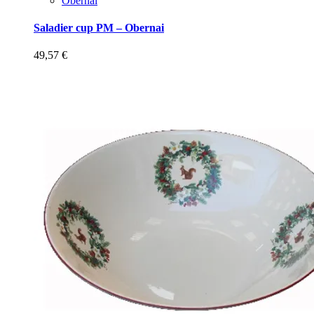
Obernai
Saladier cup PM – Obernai
49,57
€