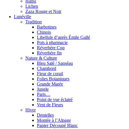
Hansi
Lichen
Zaza Rouge et Noir
Lunéville
Tradition
Barbotines
Chinois
Libellule d’après Émile Gallé
Pots à pharmacie
Réverbère Coq
Réverbère fin
Nature & Culture
Bleu Salé / Sanséau
Chambord
Fleur de corail
Folies Botaniques
Grande Marée
Jungle
Paris…
Point de vue éclairé
Vent de Fleurs
Hiver
Dentelles
Montée à l’Alpage
Papier Découpé Blanc