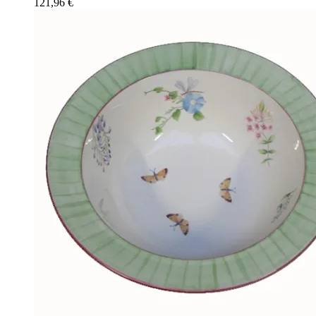
121,96
€