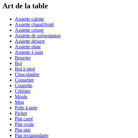
Art de la table
Assiette calotte
Assiette chaud/froid
Assiette creuse
Assiette de présentation
Assiette dessert
Assiette plate
Assiette à pain
Beurrier
Bol
Bol à pied
Chocolatière
Coquetier
Coupelle
Crémier
Moule
Mug
Pelle à tarte
Pichet
Plat carré
Plat ovale
Plat plat
Plat rectangulaire