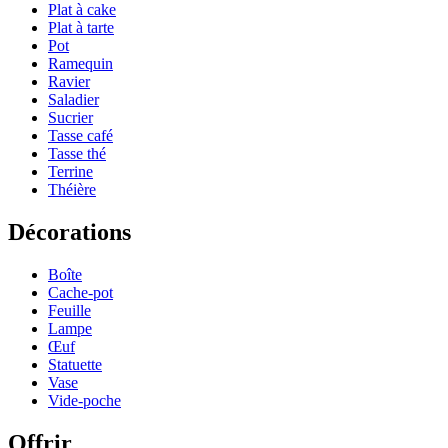
Plat à cake
Plat à tarte
Pot
Ramequin
Ravier
Saladier
Sucrier
Tasse café
Tasse thé
Terrine
Théière
Décorations
Boîte
Cache-pot
Feuille
Lampe
Œuf
Statuette
Vase
Vide-poche
Offrir