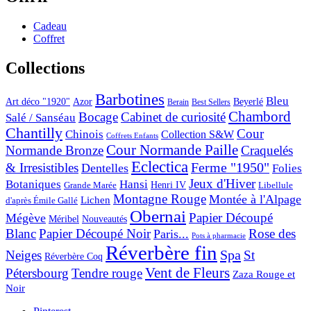
Cadeau
Coffret
Collections
Barbotines
Bleu
Art déco "1920"
Azor
Beyerlé
Berain
Best Sellers
Chambord
Bocage
Cabinet de curiosité
Salé / Sanséau
Chantilly
Cour
Chinois
Collection S&W
Coffrets Enfants
Cour Normande Paille
Normande Bronze
Craquelés
Eclectica
& Irresistibles
Ferme "1950"
Dentelles
Folies
Jeux d'Hiver
Botaniques
Hansi
Grande Marée
Henri IV
Libellule
Montagne Rouge
Montée à l'Alpage
Lichen
d'après Émile Gallé
Obernai
Papier Découpé
Mégève
Nouveautés
Méribel
Blanc
Papier Découpé Noir
Rose des
Paris...
Pots à pharmacie
Réverbère fin
Spa
Neiges
St
Réverbère Coq
Vent de Fleurs
Pétersbourg
Tendre rouge
Zaza Rouge et
Noir