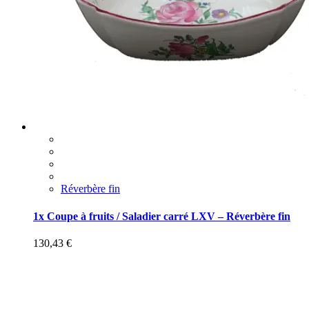
Réverbère fin
1x Coupe à fruits / Saladier carré LXV – Réverbère fin
130,43
€