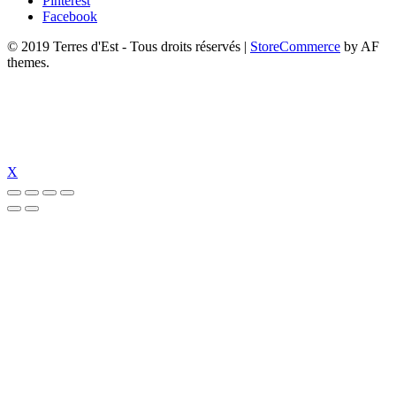
Pinterest
Facebook
© 2019 Terres d'Est - Tous droits réservés
|
StoreCommerce
by AF
themes.
X
ojobet
https://www.suc-chou.com/
jojobet
https://hubmode.org/
jojobet
dizi