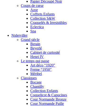
Papier Découpé Noir
Coups de cœur
Azor
Coffrets Enfants
Collection S&W
Craquelés & Irresistibles
Eclectica
Spa
Niderviller
Grand siècle
Berain
Beyerlé
Cabinet de curiosité
Henri IV
Le temps qui passe
Art déco “1920”
Ferme “1950”
Méribel
Classiques
Bocage
Chantilly
Collection Enfants
Coquelicot & Capucines
Cour Normande Bronze
Cour Normande Paille