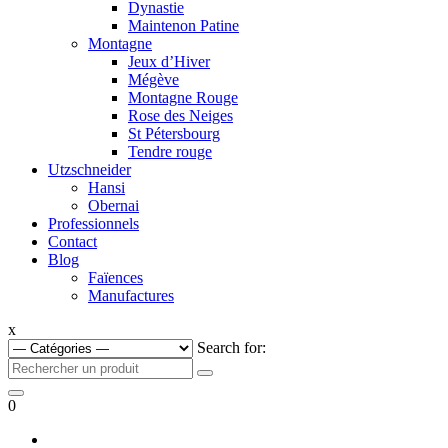
Dynastie
Maintenon Patine
Montagne
Jeux d’Hiver
Mégève
Montagne Rouge
Rose des Neiges
St Pétersbourg
Tendre rouge
Utzschneider
Hansi
Obernai
Professionnels
Contact
Blog
Faïences
Manufactures
x
Search for:
0