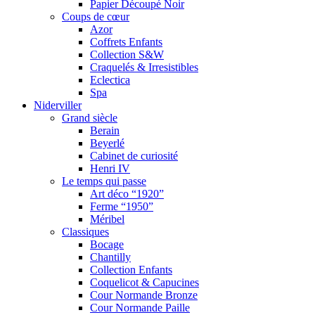
Papier Découpé Noir
Coups de cœur
Azor
Coffrets Enfants
Collection S&W
Craquelés & Irresistibles
Eclectica
Spa
Niderviller
Grand siècle
Berain
Beyerlé
Cabinet de curiosité
Henri IV
Le temps qui passe
Art déco “1920”
Ferme “1950”
Méribel
Classiques
Bocage
Chantilly
Collection Enfants
Coquelicot & Capucines
Cour Normande Bronze
Cour Normande Paille