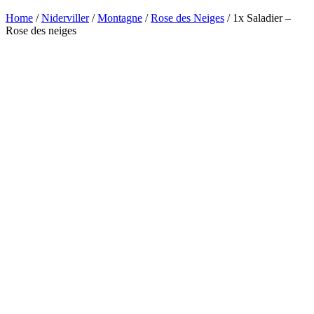
Home
/
Niderviller
/
Montagne
/
Rose des Neiges
/ 1x Saladier –
Rose des neiges