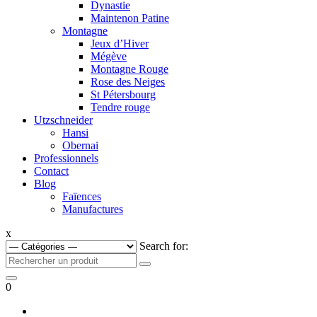
Dynastie
Maintenon Patine
Montagne
Jeux d’Hiver
Mégève
Montagne Rouge
Rose des Neiges
St Pétersbourg
Tendre rouge
Utzschneider
Hansi
Obernai
Professionnels
Contact
Blog
Faïences
Manufactures
x
Search for:
0