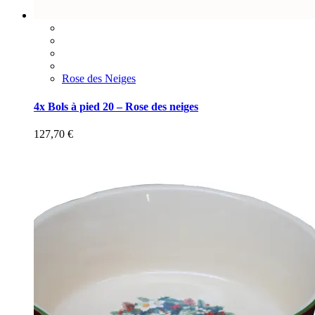
Rose des Neiges
4x Bols à pied 20 – Rose des neiges
127,70
€