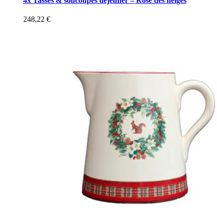
4x Tasses & soucoupes déjeuner – Rose des neiges
248,22
€