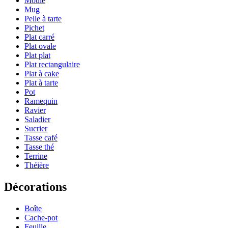
Moule
Mug
Pelle à tarte
Pichet
Plat carré
Plat ovale
Plat plat
Plat rectangulaire
Plat à cake
Plat à tarte
Pot
Ramequin
Ravier
Saladier
Sucrier
Tasse café
Tasse thé
Terrine
Théière
Décorations
Boîte
Cache-pot
Feuille