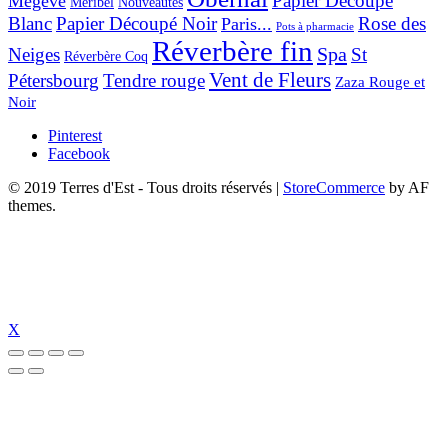
Papier Découpé
Mégève
Nouveautés
Méribel
Blanc
Papier Découpé Noir
Rose des
Paris...
Pots à pharmacie
Réverbère fin
Spa
Neiges
St
Réverbère Coq
Vent de Fleurs
Pétersbourg
Tendre rouge
Zaza Rouge et
Noir
Pinterest
Facebook
© 2019 Terres d'Est - Tous droits réservés
|
StoreCommerce
by AF
themes.
X
t güncel giriş
holiganbet güncel
holiganbet giriş
holiganbet
pulibet güncel 