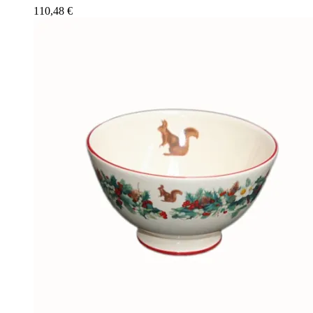
110,48
€