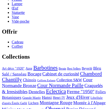
Lampe
Œuf
Statuette
Vase
Vide-poche
Offrir
Cadeau
Coffret
Collections
Barbotines
Bleu
Art déco "1920"
Azor
Beyerlé
Berain
Best Sellers
Chambord
Bocage
Cabinet de curiosité
Salé / Sanséau
Chantilly
Cour
Chinois
Collection S&W
Coffrets Enfants
Cour Normande Paille
Normande Bronze
Craquelés
Eclectica
& Irresistibles
Ferme "1950"
Dentelles
Folies
Jeux d'Hiver
Botaniques
Hansi
Grande Marée
Henri IV
Libellule
Montagne Rouge
Montée à l'Alpage
Lichen
d'après Émile Gallé
Obernai