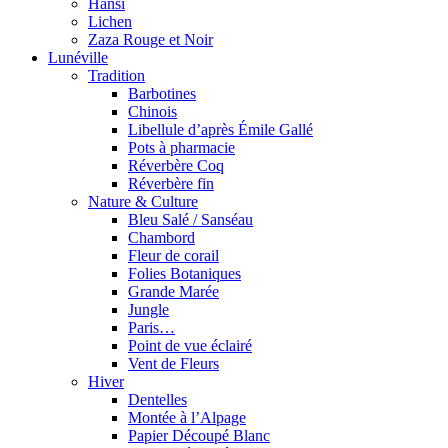
Hansi
Lichen
Zaza Rouge et Noir
Lunéville
Tradition
Barbotines
Chinois
Libellule d’après Émile Gallé
Pots à pharmacie
Réverbère Coq
Réverbère fin
Nature & Culture
Bleu Salé / Sanséau
Chambord
Fleur de corail
Folies Botaniques
Grande Marée
Jungle
Paris…
Point de vue éclairé
Vent de Fleurs
Hiver
Dentelles
Montée à l’Alpage
Papier Découpé Blanc