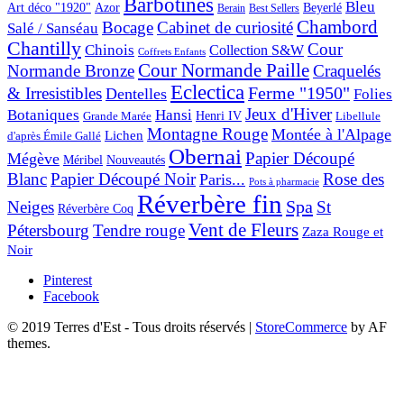
Barbotines
Bleu
Art déco "1920"
Azor
Beyerlé
Berain
Best Sellers
Chambord
Bocage
Cabinet de curiosité
Salé / Sanséau
Chantilly
Cour
Chinois
Collection S&W
Coffrets Enfants
Cour Normande Paille
Normande Bronze
Craquelés
Eclectica
& Irresistibles
Ferme "1950"
Dentelles
Folies
Jeux d'Hiver
Botaniques
Hansi
Grande Marée
Henri IV
Libellule
Montagne Rouge
Montée à l'Alpage
Lichen
d'après Émile Gallé
Obernai
Papier Découpé
Mégève
Nouveautés
Méribel
Blanc
Papier Découpé Noir
Rose des
Paris...
Pots à pharmacie
Réverbère fin
Spa
Neiges
St
Réverbère Coq
Vent de Fleurs
Pétersbourg
Tendre rouge
Zaza Rouge et
Noir
Pinterest
Facebook
© 2019 Terres d'Est - Tous droits réservés
|
StoreCommerce
by AF
themes.