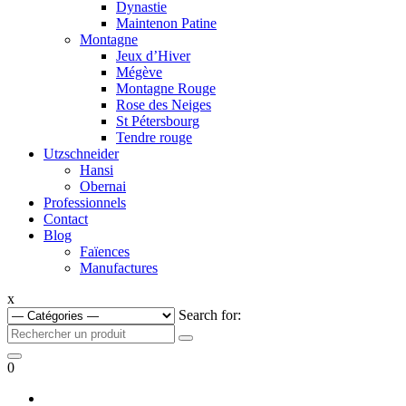
Dynastie
Maintenon Patine
Montagne
Jeux d’Hiver
Mégève
Montagne Rouge
Rose des Neiges
St Pétersbourg
Tendre rouge
Utzschneider
Hansi
Obernai
Professionnels
Contact
Blog
Faïences
Manufactures
x
Search for:
0