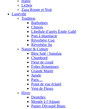
Hansi
Lichen
Zaza Rouge et Noir
Lunéville
Tradition
Barbotines
Chinois
Libellule d’après Émile Gallé
Pots à pharmacie
Réverbère Coq
Réverbère fin
Nature & Culture
Bleu Salé / Sanséau
Chambord
Fleur de corail
Folies Botaniques
Grande Marée
Jungle
Paris…
Point de vue éclairé
Vent de Fleurs
Hiver
Dentelles
Montée à l’Alpage
Papier Découpé Blanc