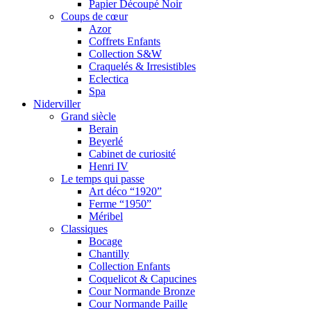
Papier Découpé Noir
Coups de cœur
Azor
Coffrets Enfants
Collection S&W
Craquelés & Irresistibles
Eclectica
Spa
Niderviller
Grand siècle
Berain
Beyerlé
Cabinet de curiosité
Henri IV
Le temps qui passe
Art déco “1920”
Ferme “1950”
Méribel
Classiques
Bocage
Chantilly
Collection Enfants
Coquelicot & Capucines
Cour Normande Bronze
Cour Normande Paille