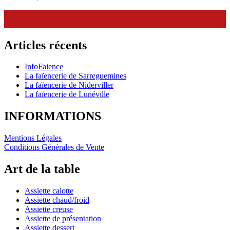
Articles récents
InfoFaience
La faïencerie de Sarreguemines
La faïencerie de Niderviller
La faïencerie de Lunéville
INFORMATIONS
Mentions Légales
Conditions Générales de Vente
Art de la table
Assiette calotte
Assiette chaud/froid
Assiette creuse
Assiette de présentation
Assiette dessert