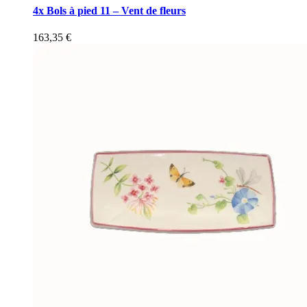
4x Bols à pied 11 – Vent de fleurs
163,35
€