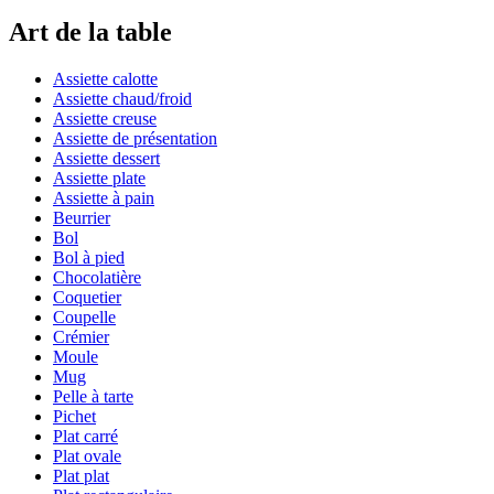
Art de la table
Assiette calotte
Assiette chaud/froid
Assiette creuse
Assiette de présentation
Assiette dessert
Assiette plate
Assiette à pain
Beurrier
Bol
Bol à pied
Chocolatière
Coquetier
Coupelle
Crémier
Moule
Mug
Pelle à tarte
Pichet
Plat carré
Plat ovale
Plat plat