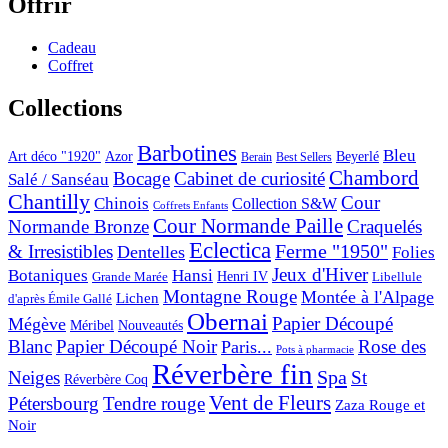
Offrir
Cadeau
Coffret
Collections
Barbotines
Bleu
Art déco "1920"
Azor
Beyerlé
Berain
Best Sellers
Chambord
Bocage
Cabinet de curiosité
Salé / Sanséau
Chantilly
Cour
Chinois
Collection S&W
Coffrets Enfants
Cour Normande Paille
Normande Bronze
Craquelés
Eclectica
& Irresistibles
Ferme "1950"
Dentelles
Folies
Jeux d'Hiver
Botaniques
Hansi
Grande Marée
Henri IV
Libellule
Montagne Rouge
Montée à l'Alpage
Lichen
d'après Émile Gallé
Obernai
Papier Découpé
Mégève
Nouveautés
Méribel
Blanc
Papier Découpé Noir
Rose des
Paris...
Pots à pharmacie
Réverbère fin
Spa
Neiges
St
Réverbère Coq
Vent de Fleurs
Pétersbourg
Tendre rouge
Zaza Rouge et
Noir