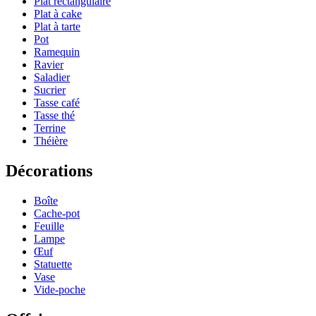
Plat rectangulaire
Plat à cake
Plat à tarte
Pot
Ramequin
Ravier
Saladier
Sucrier
Tasse café
Tasse thé
Terrine
Théière
Décorations
Boîte
Cache-pot
Feuille
Lampe
Œuf
Statuette
Vase
Vide-poche