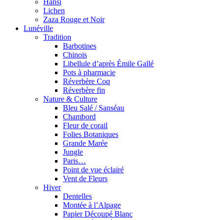
Hansi
Lichen
Zaza Rouge et Noir
Lunéville
Tradition
Barbotines
Chinois
Libellule d’après Émile Gallé
Pots à pharmacie
Réverbère Coq
Réverbère fin
Nature & Culture
Bleu Salé / Sanséau
Chambord
Fleur de corail
Folies Botaniques
Grande Marée
Jungle
Paris…
Point de vue éclairé
Vent de Fleurs
Hiver
Dentelles
Montée à l’Alpage
Papier Découpé Blanc