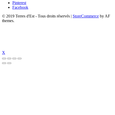
Pinterest
Facebook
© 2019 Terres d'Est - Tous droits réservés
|
StoreCommerce
by AF
themes.
X
et
pulibet güncel giriş
pulibet güncel
pulibet giriş
pulibet
tümbet güncel gir