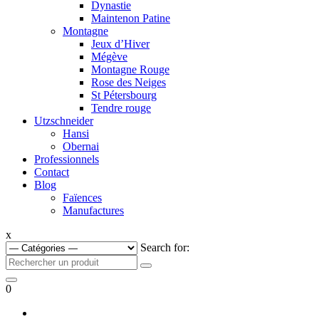
Dynastie
Maintenon Patine
Montagne
Jeux d’Hiver
Mégève
Montagne Rouge
Rose des Neiges
St Pétersbourg
Tendre rouge
Utzschneider
Hansi
Obernai
Professionnels
Contact
Blog
Faïences
Manufactures
x
Search for:
0