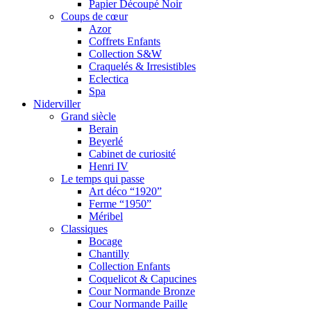
Papier Découpé Noir
Coups de cœur
Azor
Coffrets Enfants
Collection S&W
Craquelés & Irresistibles
Eclectica
Spa
Niderviller
Grand siècle
Berain
Beyerlé
Cabinet de curiosité
Henri IV
Le temps qui passe
Art déco “1920”
Ferme “1950”
Méribel
Classiques
Bocage
Chantilly
Collection Enfants
Coquelicot & Capucines
Cour Normande Bronze
Cour Normande Paille