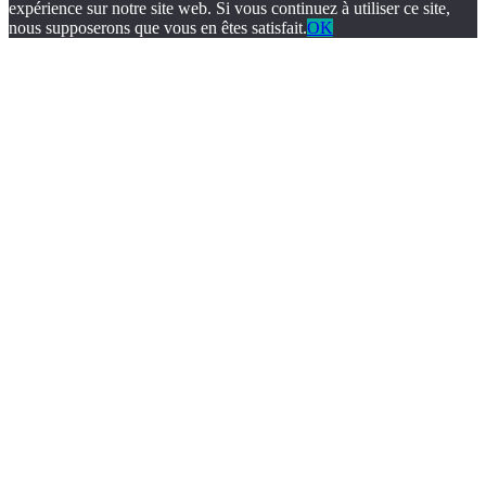
expérience sur notre site web. Si vous continuez à utiliser ce site,
nous supposerons que vous en êtes satisfait.
OK
dizipal