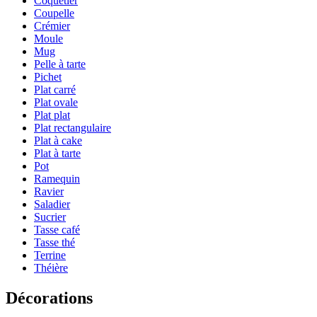
Coquetier
Coupelle
Crémier
Moule
Mug
Pelle à tarte
Pichet
Plat carré
Plat ovale
Plat plat
Plat rectangulaire
Plat à cake
Plat à tarte
Pot
Ramequin
Ravier
Saladier
Sucrier
Tasse café
Tasse thé
Terrine
Théière
Décorations