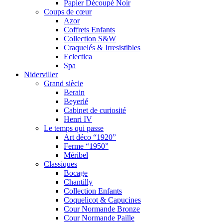
Papier Découpé Noir
Coups de cœur
Azor
Coffrets Enfants
Collection S&W
Craquelés & Irresistibles
Eclectica
Spa
Niderviller
Grand siècle
Berain
Beyerlé
Cabinet de curiosité
Henri IV
Le temps qui passe
Art déco “1920”
Ferme “1950”
Méribel
Classiques
Bocage
Chantilly
Collection Enfants
Coquelicot & Capucines
Cour Normande Bronze
Cour Normande Paille