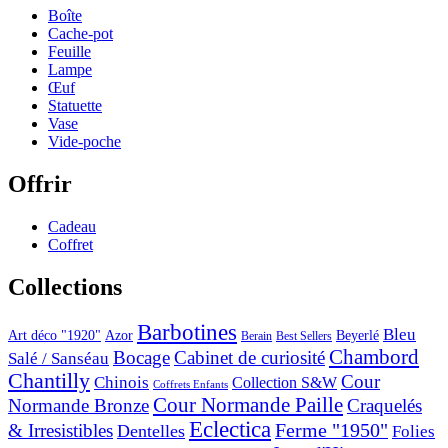
Boîte
Cache-pot
Feuille
Lampe
Œuf
Statuette
Vase
Vide-poche
Offrir
Cadeau
Coffret
Collections
Barbotines
Bleu
Art déco "1920"
Azor
Beyerlé
Berain
Best Sellers
Chambord
Bocage
Cabinet de curiosité
Salé / Sanséau
Chantilly
Cour
Chinois
Collection S&W
Coffrets Enfants
Cour Normande Paille
Normande Bronze
Craquelés
Eclectica
& Irresistibles
Ferme "1950"
Dentelles
Folies