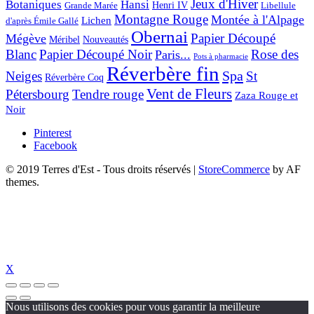
Jeux d'Hiver
Botaniques
Hansi
Grande Marée
Henri IV
Libellule
Montagne Rouge
Montée à l'Alpage
Lichen
d'après Émile Gallé
Obernai
Papier Découpé
Mégève
Nouveautés
Méribel
Blanc
Papier Découpé Noir
Rose des
Paris...
Pots à pharmacie
Réverbère fin
Spa
Neiges
St
Réverbère Coq
Vent de Fleurs
Pétersbourg
Tendre rouge
Zaza Rouge et
Noir
Pinterest
Facebook
© 2019 Terres d'Est - Tous droits réservés
|
StoreCommerce
by AF
themes.
X
Nous utilisons des cookies pour vous garantir la meilleure