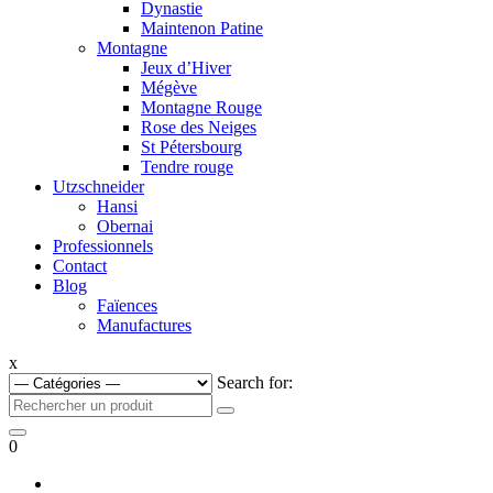
Dynastie
Maintenon Patine
Montagne
Jeux d’Hiver
Mégève
Montagne Rouge
Rose des Neiges
St Pétersbourg
Tendre rouge
Utzschneider
Hansi
Obernai
Professionnels
Contact
Blog
Faïences
Manufactures
x
Search for:
0