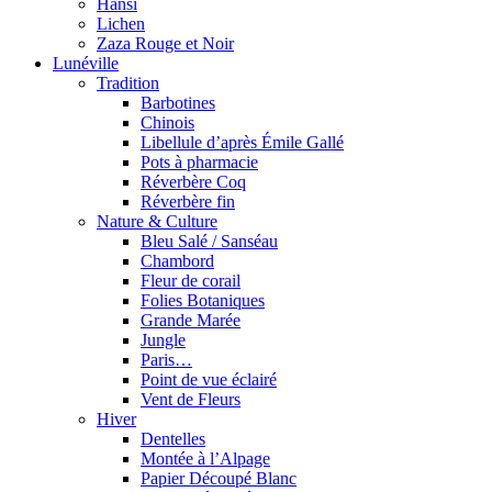
Hansi
Lichen
Zaza Rouge et Noir
Lunéville
Tradition
Barbotines
Chinois
Libellule d’après Émile Gallé
Pots à pharmacie
Réverbère Coq
Réverbère fin
Nature & Culture
Bleu Salé / Sanséau
Chambord
Fleur de corail
Folies Botaniques
Grande Marée
Jungle
Paris…
Point de vue éclairé
Vent de Fleurs
Hiver
Dentelles
Montée à l’Alpage
Papier Découpé Blanc