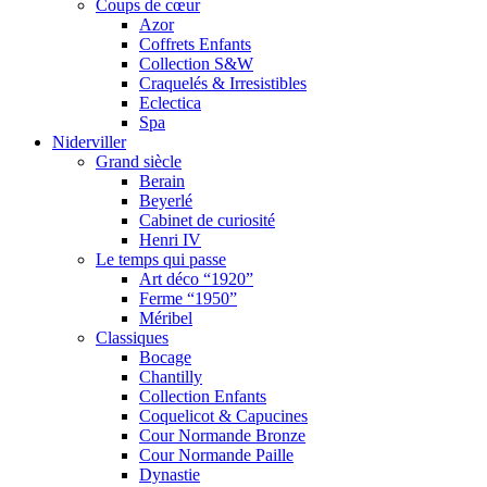
Coups de cœur
Azor
Coffrets Enfants
Collection S&W
Craquelés & Irresistibles
Eclectica
Spa
Niderviller
Grand siècle
Berain
Beyerlé
Cabinet de curiosité
Henri IV
Le temps qui passe
Art déco “1920”
Ferme “1950”
Méribel
Classiques
Bocage
Chantilly
Collection Enfants
Coquelicot & Capucines
Cour Normande Bronze
Cour Normande Paille
Dynastie