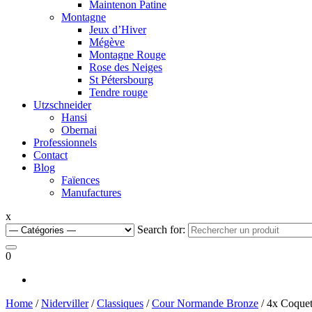
Maintenon Patine
Montagne
Jeux d’Hiver
Mégève
Montagne Rouge
Rose des Neiges
St Pétersbourg
Tendre rouge
Utzschneider
Hansi
Obernai
Professionnels
Contact
Blog
Faïences
Manufactures
x
Search for:
0
Home
/
Niderviller
/
Classiques
/
Cour Normande Bronze
/ 4x Coquet