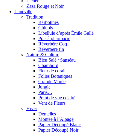
Lichen
Zaza Rouge et Noir
Lunéville
Tradition
Barbotines
Chinois
Libellule d’après Émile Gallé
Pots à pharmacie
Réverbère Coq
Réverbère fin
Nature & Culture
Bleu Salé / Sanséau
Chambord
Fleur de corail
Folies Botaniques
Grande Marée
Jungle
Paris…
Point de vue éclairé
Vent de Fleurs
Hiver
Dentelles
Montée à l’Alpage
Papier Découpé Blanc
Papier Découpé Noir