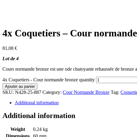
4x Coquetiers – Cour normande
81,08
€
Lot de 4
Cours normande bronze est une ode chatoyante rehaussée de bronze auto
4x Coquetiers - Cour normande bronze quantity
Ajouter au panier
SKU:
N428-25-887
Category:
Cour Normande Bronze
Tag:
Coqueti
Additional information
Additional information
Weight
0.24 kg
Dimensions
60 mm