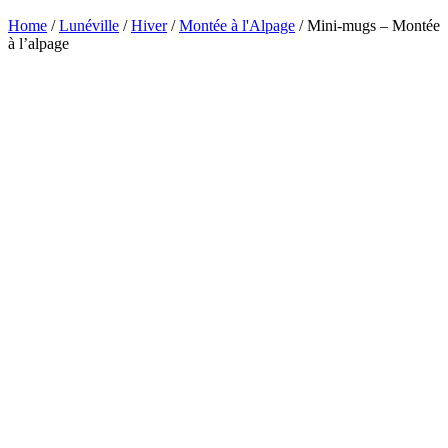
Home
/
Lunéville
/
Hiver
/
Montée à l'Alpage
/ Mini-mugs – Montée
à l’alpage