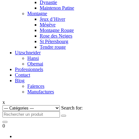
Dynastie
Maintenon Patine
Montagne
Jeux d’Hiver
Mégève
Montagne Rouge
Rose des Neiges
St Pétersbourg
Tendre rouge
Utzschneider
Hansi
Obernai
Professionnels
Contact
Blog
Faïences
Manufactures
x
Search for:
0