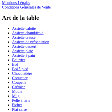
Mentions Légales
Conditions Générales de Vente
Art de la table
Assiette calotte
Assiette chaud/froid
Assiette creuse
Assiette de présentation
Assiette dessert
Assiette plate
Assiette à pain
Beurrier
Bol
Bol à pied
Chocolatière
Coquetier
Coupelle
Crémier
Moule
Mug
Pelle à tarte
Pichet
Plat carré