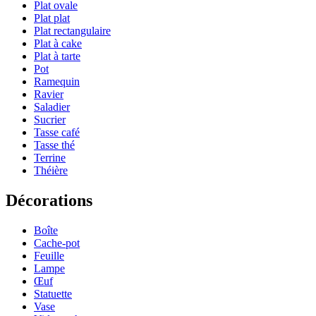
Plat ovale
Plat plat
Plat rectangulaire
Plat à cake
Plat à tarte
Pot
Ramequin
Ravier
Saladier
Sucrier
Tasse café
Tasse thé
Terrine
Théière
Décorations
Boîte
Cache-pot
Feuille
Lampe
Œuf
Statuette
Vase