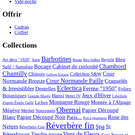
Vide-poche
Offrir
Cadeau
Coffret
Collections
Barbotines
Bleu
Art déco "1920"
Azor
Beyerlé
Berain
Best Sellers
Chambord
Bocage
Cabinet de curiosité
Salé / Sanséau
Chantilly
Cour
Chinois
Collection S&W
Coffrets Enfants
Cour Normande Paille
Normande Bronze
Craquelés
Eclectica
& Irresistibles
Ferme "1950"
Dentelles
Folies
Jeux d'Hiver
Botaniques
Hansi
Grande Marée
Henri IV
Libellule
Montagne Rouge
Montée à l'Alpage
Lichen
d'après Émile Gallé
Obernai
Papier Découpé
Mégève
Nouveautés
Méribel
Blanc
Papier Découpé Noir
Rose des
Paris...
Pots à pharmacie
Réverbère fin
Spa
Neiges
St
Réverbère Coq
Vent de Fleurs
Pétersbourg
Tendre rouge
Zaza Rouge et