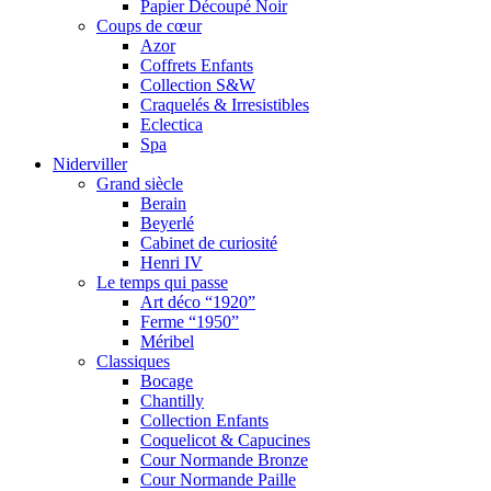
Papier Découpé Noir
Coups de cœur
Azor
Coffrets Enfants
Collection S&W
Craquelés & Irresistibles
Eclectica
Spa
Niderviller
Grand siècle
Berain
Beyerlé
Cabinet de curiosité
Henri IV
Le temps qui passe
Art déco “1920”
Ferme “1950”
Méribel
Classiques
Bocage
Chantilly
Collection Enfants
Coquelicot & Capucines
Cour Normande Bronze
Cour Normande Paille