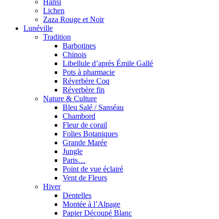
Hansi
Lichen
Zaza Rouge et Noir
Lunéville
Tradition
Barbotines
Chinois
Libellule d’après Émile Gallé
Pots à pharmacie
Réverbère Coq
Réverbère fin
Nature & Culture
Bleu Salé / Sanséau
Chambord
Fleur de corail
Folies Botaniques
Grande Marée
Jungle
Paris…
Point de vue éclairé
Vent de Fleurs
Hiver
Dentelles
Montée à l’Alpage
Papier Découpé Blanc