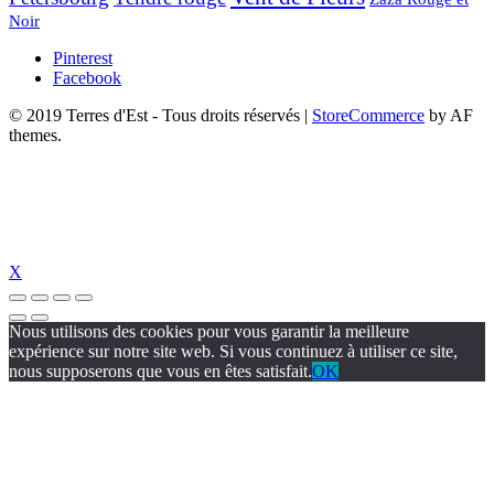
Noir
Pinterest
Facebook
© 2019 Terres d'Est - Tous droits réservés
|
StoreCommerce
by AF
themes.
X
Nous utilisons des cookies pour vous garantir la meilleure
expérience sur notre site web. Si vous continuez à utiliser ce site,
nous supposerons que vous en êtes satisfait.
OK
güncel giriş
holiganbet güncel
holiganbet giriş
holiganbet
pulibet güncel g