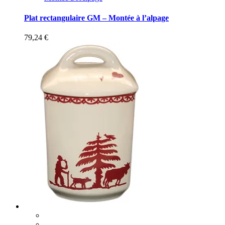
Plat rectangulaire GM – Montée à l’alpage
79,24
€