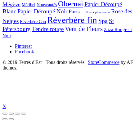
Obernai
Papier Découpé
Mégève
Nouveautés
Méribel
Blanc
Papier Découpé Noir
Rose des
Paris...
Pots à pharmacie
Réverbère fin
Spa
Neiges
St
Réverbère Coq
Vent de Fleurs
Pétersbourg
Tendre rouge
Zaza Rouge et
Noir
Pinterest
Facebook
© 2019 Terres d'Est - Tous droits réservés
|
StoreCommerce
by AF
themes.
X
et
dizipal