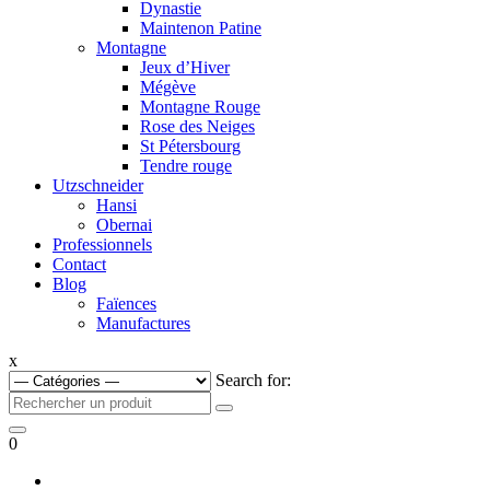
Dynastie
Maintenon Patine
Montagne
Jeux d’Hiver
Mégève
Montagne Rouge
Rose des Neiges
St Pétersbourg
Tendre rouge
Utzschneider
Hansi
Obernai
Professionnels
Contact
Blog
Faïences
Manufactures
x
Search for:
0