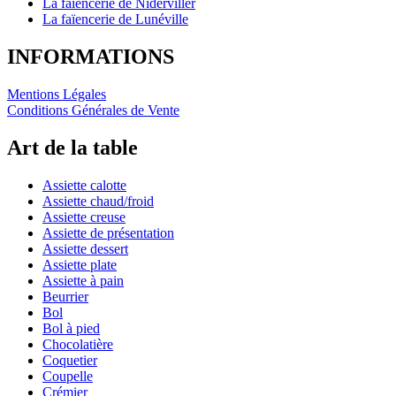
La faïencerie de Niderviller
La faïencerie de Lunéville
INFORMATIONS
Mentions Légales
Conditions Générales de Vente
Art de la table
Assiette calotte
Assiette chaud/froid
Assiette creuse
Assiette de présentation
Assiette dessert
Assiette plate
Assiette à pain
Beurrier
Bol
Bol à pied
Chocolatière
Coquetier
Coupelle
Crémier