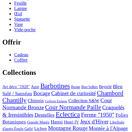
Feuille
Lampe
Œuf
Statuette
Vase
Vide-poche
Offrir
Cadeau
Coffret
Collections
Barbotines
Bleu
Art déco "1920"
Azor
Beyerlé
Berain
Best Sellers
Chambord
Bocage
Cabinet de curiosité
Salé / Sanséau
Chantilly
Cour
Chinois
Collection S&W
Coffrets Enfants
Cour Normande Paille
Normande Bronze
Craquelés
Eclectica
& Irresistibles
Ferme "1950"
Dentelles
Folies
Jeux d'Hiver
Botaniques
Hansi
Grande Marée
Henri IV
Libellule
Montagne Rouge
Montée à l'Alpage
Lichen
d'après Émile Gallé