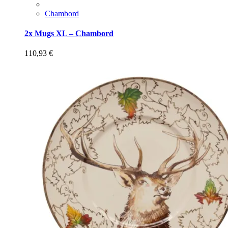
Chambord
2x Mugs XL – Chambord
110,93
€