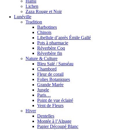
Hansi
Lichen
Zaza Rouge et Noir
Lunéville
Tradition
Barbotines
Chinois
Libellule d’après Émile Gallé
Pots à pharmacie
Réverbère Coq
Réverbère fin
Nature & Culture
Bleu Salé / Sanséau
Chambord
Fleur de corail
Folies Botaniques
Grande Marée
Jungle
Paris…
Point de vue éclairé
Vent de Fleurs
Hiver
Dentelles
Montée à l’Alpage
Papier Découpé Blanc