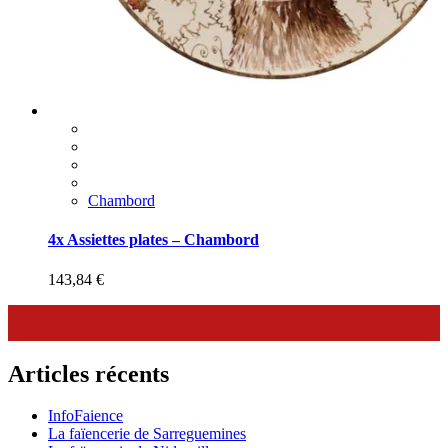
Chambord
4x Assiettes plates – Chambord
143,84
€
Articles récents
InfoFaience
La faïencerie de Sarreguemines