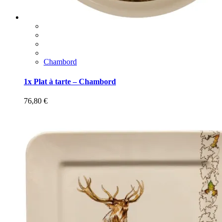
Chambord
1x Plat à tarte – Chambord
76,80
€