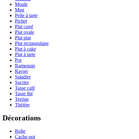
Moule
Mug
Pelle à tarte
Pichet
Plat carré
Plat ovale
Plat plat
Plat rectangulaire
Plat à cake
Plat à tarte
Pot
Ramequin
Ravier
Saladier
Sucrier
Tasse café
Tasse thé
Terrine
Théière
Décorations
Boîte
Cache-pot