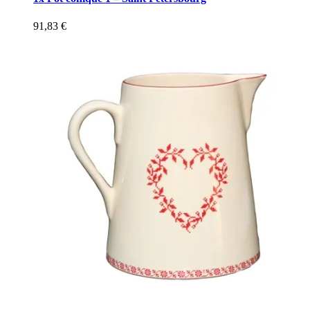
91,83
€