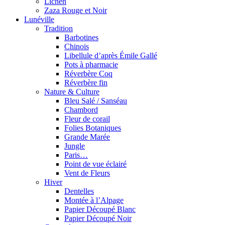
Lichen
Zaza Rouge et Noir
Lunéville
Tradition
Barbotines
Chinois
Libellule d’après Émile Gallé
Pots à pharmacie
Réverbère Coq
Réverbère fin
Nature & Culture
Bleu Salé / Sanséau
Chambord
Fleur de corail
Folies Botaniques
Grande Marée
Jungle
Paris…
Point de vue éclairé
Vent de Fleurs
Hiver
Dentelles
Montée à l’Alpage
Papier Découpé Blanc
Papier Découpé Noir