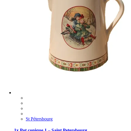
St Pétersbourg
1x Pot conique 1 – Saint Petersbourg