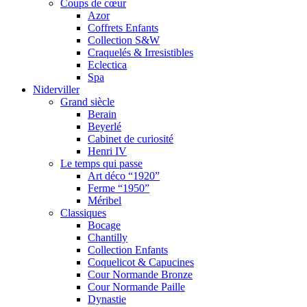
Coups de cœur
Azor
Coffrets Enfants
Collection S&W
Craquelés & Irresistibles
Eclectica
Spa
Niderviller
Grand siècle
Berain
Beyerlé
Cabinet de curiosité
Henri IV
Le temps qui passe
Art déco “1920”
Ferme “1950”
Méribel
Classiques
Bocage
Chantilly
Collection Enfants
Coquelicot & Capucines
Cour Normande Bronze
Cour Normande Paille
Dynastie