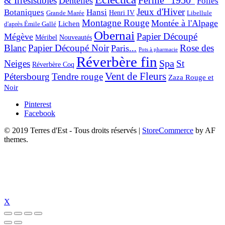
& Irresistibles
Ferme "1950"
Dentelles
Folies
Jeux d'Hiver
Botaniques
Hansi
Grande Marée
Henri IV
Libellule
Montagne Rouge
Montée à l'Alpage
Lichen
d'après Émile Gallé
Obernai
Papier Découpé
Mégève
Nouveautés
Méribel
Blanc
Papier Découpé Noir
Rose des
Paris...
Pots à pharmacie
Réverbère fin
Spa
Neiges
St
Réverbère Coq
Vent de Fleurs
Pétersbourg
Tendre rouge
Zaza Rouge et
Noir
Pinterest
Facebook
© 2019 Terres d'Est - Tous droits réservés
|
StoreCommerce
by AF
themes.
X