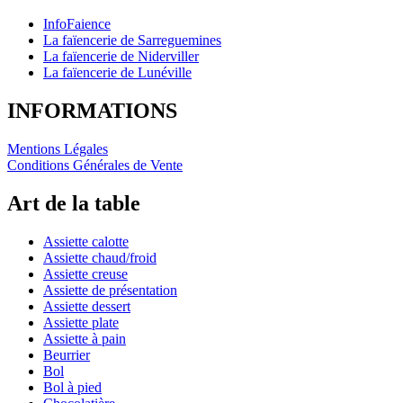
InfoFaience
La faïencerie de Sarreguemines
La faïencerie de Niderviller
La faïencerie de Lunéville
INFORMATIONS
Mentions Légales
Conditions Générales de Vente
Art de la table
Assiette calotte
Assiette chaud/froid
Assiette creuse
Assiette de présentation
Assiette dessert
Assiette plate
Assiette à pain
Beurrier
Bol
Bol à pied