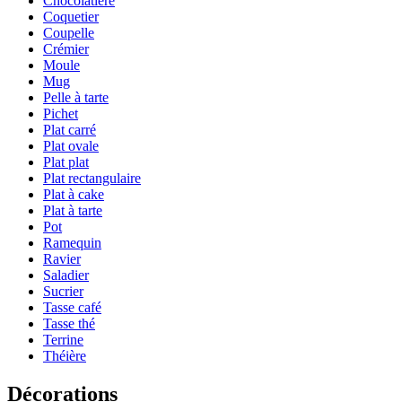
Chocolatière
Coquetier
Coupelle
Crémier
Moule
Mug
Pelle à tarte
Pichet
Plat carré
Plat ovale
Plat plat
Plat rectangulaire
Plat à cake
Plat à tarte
Pot
Ramequin
Ravier
Saladier
Sucrier
Tasse café
Tasse thé
Terrine
Théière
Décorations