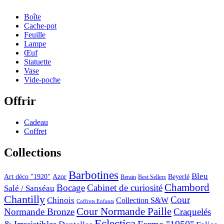
Boîte
Cache-pot
Feuille
Lampe
Œuf
Statuette
Vase
Vide-poche
Offrir
Cadeau
Coffret
Collections
Barbotines
Bleu
Art déco "1920"
Azor
Beyerlé
Berain
Best Sellers
Chambord
Bocage
Cabinet de curiosité
Salé / Sanséau
Chantilly
Cour
Chinois
Collection S&W
Coffrets Enfants
Cour Normande Paille
Normande Bronze
Craquelés
Eclectica