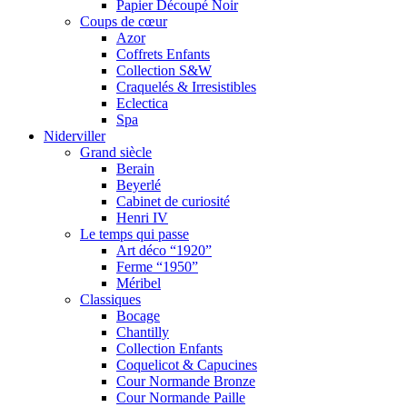
Papier Découpé Noir
Coups de cœur
Azor
Coffrets Enfants
Collection S&W
Craquelés & Irresistibles
Eclectica
Spa
Niderviller
Grand siècle
Berain
Beyerlé
Cabinet de curiosité
Henri IV
Le temps qui passe
Art déco “1920”
Ferme “1950”
Méribel
Classiques
Bocage
Chantilly
Collection Enfants
Coquelicot & Capucines
Cour Normande Bronze
Cour Normande Paille