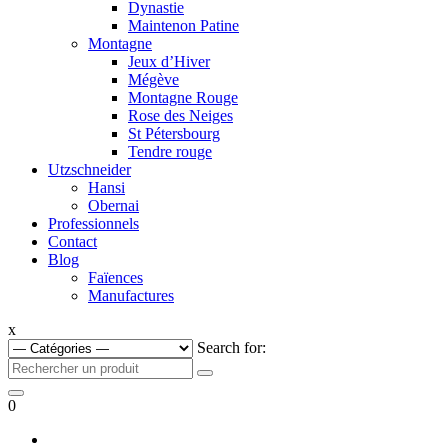
Dynastie
Maintenon Patine
Montagne
Jeux d’Hiver
Mégève
Montagne Rouge
Rose des Neiges
St Pétersbourg
Tendre rouge
Utzschneider
Hansi
Obernai
Professionnels
Contact
Blog
Faïences
Manufactures
x
Search for:
0