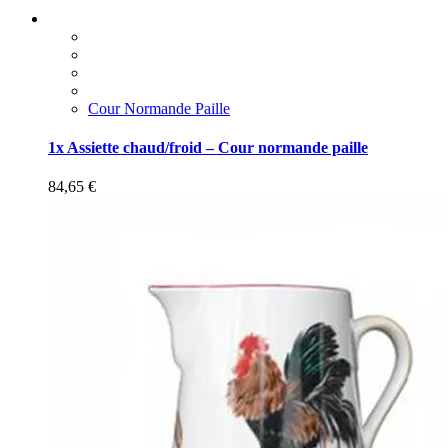
Cour Normande Paille
1x Assiette chaud/froid – Cour normande paille
84,65
€