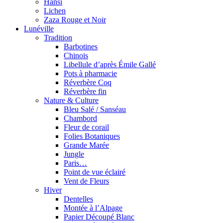
Hansi
Lichen
Zaza Rouge et Noir
Lunéville
Tradition
Barbotines
Chinois
Libellule d’après Émile Gallé
Pots à pharmacie
Réverbère Coq
Réverbère fin
Nature & Culture
Bleu Salé / Sanséau
Chambord
Fleur de corail
Folies Botaniques
Grande Marée
Jungle
Paris…
Point de vue éclairé
Vent de Fleurs
Hiver
Dentelles
Montée à l’Alpage
Papier Découpé Blanc