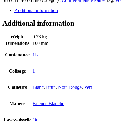
SKU:
N446-06-886
Category:
Cour Normande Paille
Tag:
Pot
Additional information
Additional information
Weight
0.73 kg
Dimensions
160 mm
Contenance
1L
Colisage
1
Couleurs
Blanc
,
Brun
,
Noir
,
Rouge
,
Vert
Matière
Faïence Blanche
Lave-vaisselle
Oui