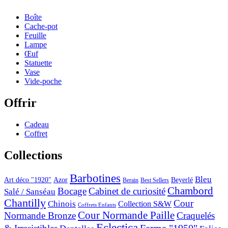
Boîte
Cache-pot
Feuille
Lampe
Œuf
Statuette
Vase
Vide-poche
Offrir
Cadeau
Coffret
Collections
Barbotines
Bleu
Art déco "1920"
Azor
Beyerlé
Berain
Best Sellers
Chambord
Bocage
Cabinet de curiosité
Salé / Sanséau
Chantilly
Cour
Chinois
Collection S&W
Coffrets Enfants
Cour Normande Paille
Normande Bronze
Craquelés
Eclectica