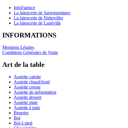
InfoFaience
La faïencerie de Sarreguemines
La faïencerie de Niderviller
La faïencerie de Lunéville
INFORMATIONS
Mentions Légales
Conditions Générales de Vente
Art de la table
Assiette calotte
Assiette chaud/froid
Assiette creuse
Assiette de présentation
Assiette dessert
Assiette plate
Assiette à pain
Beurrier
Bol
Bol à pied