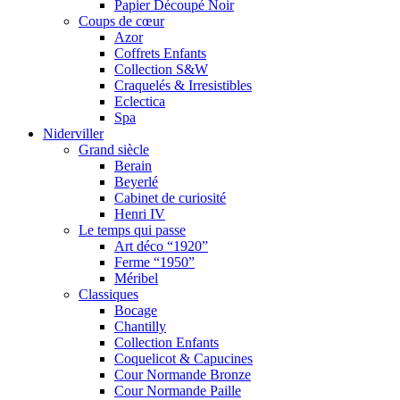
Papier Découpé Noir
Coups de cœur
Azor
Coffrets Enfants
Collection S&W
Craquelés & Irresistibles
Eclectica
Spa
Niderviller
Grand siècle
Berain
Beyerlé
Cabinet de curiosité
Henri IV
Le temps qui passe
Art déco “1920”
Ferme “1950”
Méribel
Classiques
Bocage
Chantilly
Collection Enfants
Coquelicot & Capucines
Cour Normande Bronze
Cour Normande Paille