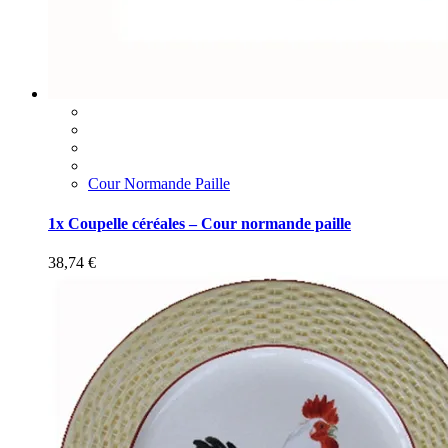
Cour Normande Paille
1x Coupelle céréales – Cour normande paille
38,74
€