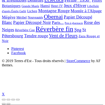
& Irresistibles
Ferme "1950"
Dentelles
Folies
Jeux d'Hiver
Botaniques
Hansi
Grande Marée
Henri IV
Libellule
Montagne Rouge
Montée à l'Alpage
Lichen
d'après Émile Gallé
Obernai
Papier Découpé
Mégève
Nouveautés
Méribel
Blanc
Papier Découpé Noir
Rose des
Paris...
Pots à pharmacie
Réverbère fin
Spa
Neiges
St
Réverbère Coq
Vent de Fleurs
Pétersbourg
Tendre rouge
Zaza Rouge et
Noir
Pinterest
Facebook
© 2019 Terres d'Est - Tous droits réservés
|
StoreCommerce
by AF
themes.
X