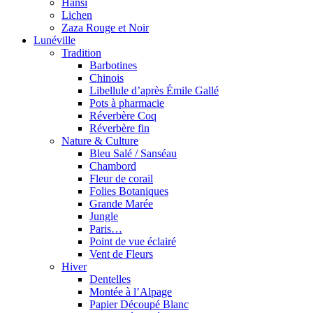
Hansi
Lichen
Zaza Rouge et Noir
Lunéville
Tradition
Barbotines
Chinois
Libellule d’après Émile Gallé
Pots à pharmacie
Réverbère Coq
Réverbère fin
Nature & Culture
Bleu Salé / Sanséau
Chambord
Fleur de corail
Folies Botaniques
Grande Marée
Jungle
Paris…
Point de vue éclairé
Vent de Fleurs
Hiver
Dentelles
Montée à l’Alpage
Papier Découpé Blanc