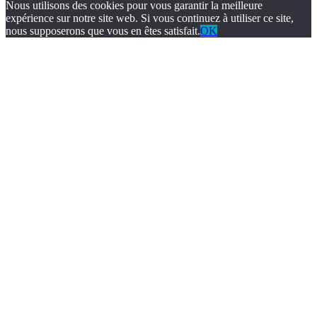
Nous utilisons des cookies pour vous garantir la meilleure
expérience sur notre site web. Si vous continuez à utiliser ce site,
nous supposerons que vous en êtes satisfait.
OK
ps://www.suc-chou.com/
jojobet
https://hubmode.org/
jojobet
dizipal