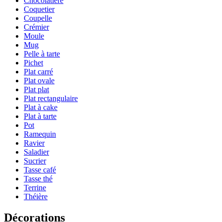
Chocolatière
Coquetier
Coupelle
Crémier
Moule
Mug
Pelle à tarte
Pichet
Plat carré
Plat ovale
Plat plat
Plat rectangulaire
Plat à cake
Plat à tarte
Pot
Ramequin
Ravier
Saladier
Sucrier
Tasse café
Tasse thé
Terrine
Théière
Décorations