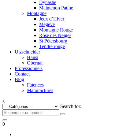
Dynastie
Maintenon Patine
Montagne
Jeux d’Hiver
Mégève
Montagne Rouge
Rose des Neiges
St Pétersbourg
Tendre rouge
Utzschneider
Hansi
Obernai
Professionnels
Contact
Blog
Faïences
Manufactures
x
Search for:
0