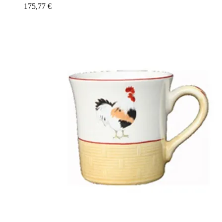
175,77
€