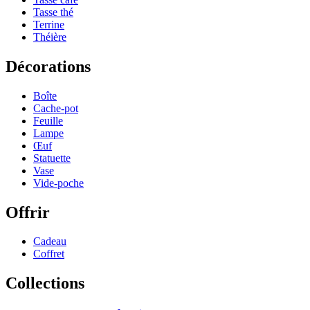
Tasse thé
Terrine
Théière
Décorations
Boîte
Cache-pot
Feuille
Lampe
Œuf
Statuette
Vase
Vide-poche
Offrir
Cadeau
Coffret
Collections