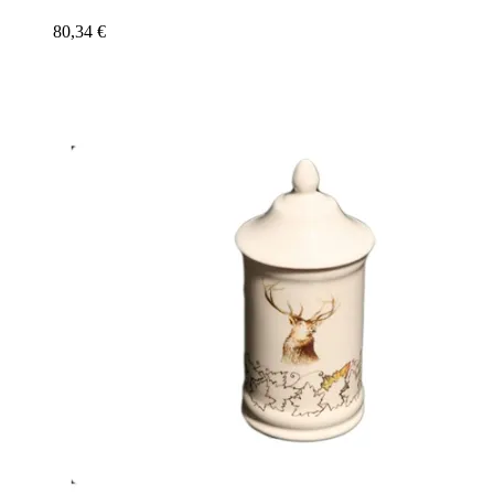
80,34
€