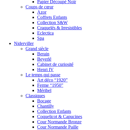
Papier Découpé Noir
Coups de cœur
Azor
Coffrets Enfants
Collection S&W
Craquelés & Irresistibles
Eclectica
Spa
Niderviller
Grand siècle
Berain
Beyerlé
Cabinet de curiosité
Henri IV
Le temps qui passe
Art déco “1920”
Ferme “1950”
Méribel
Classiques
Bocage
Chantilly
Collection Enfants
Coquelicot & Capucines
Cour Normande Bronze
Cour Normande Paille