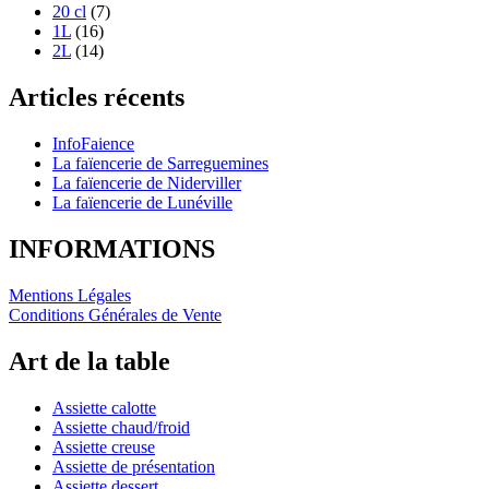
20 cl
(7)
1L
(16)
2L
(14)
Articles récents
InfoFaience
La faïencerie de Sarreguemines
La faïencerie de Niderviller
La faïencerie de Lunéville
INFORMATIONS
Mentions Légales
Conditions Générales de Vente
Art de la table
Assiette calotte
Assiette chaud/froid
Assiette creuse
Assiette de présentation
Assiette dessert