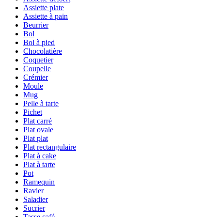
Assiette plate
Assiette à pain
Beurrier
Bol
Bol à pied
Chocolatière
Coquetier
Coupelle
Crémier
Moule
Mug
Pelle à tarte
Pichet
Plat carré
Plat ovale
Plat plat
Plat rectangulaire
Plat à cake
Plat à tarte
Pot
Ramequin
Ravier
Saladier
Sucrier
Tasse café