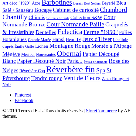
Barbotines
Bleu
Art déco "1920"
Azor
Beyerlé
Berain
Best Sellers
Chambord
Bocage
Cabinet de curiosité
Salé / Sanséau
Chantilly
Cour
Chinois
Collection S&W
Coffrets Enfants
Cour Normande Paille
Normande Bronze
Craquelés
Eclectica
& Irresistibles
Ferme "1950"
Dentelles
Folies
Jeux d'Hiver
Botaniques
Hansi
Grande Marée
Henri IV
Libellule
Montagne Rouge
Montée à l'Alpage
Lichen
d'après Émile Gallé
Obernai
Papier Découpé
Mégève
Nouveautés
Méribel
Blanc
Papier Découpé Noir
Rose des
Paris...
Pots à pharmacie
Réverbère fin
Spa
Neiges
St
Réverbère Coq
Vent de Fleurs
Pétersbourg
Tendre rouge
Zaza Rouge et
Noir
Pinterest
Facebook
© 2019 Terres d'Est - Tous droits réservés
|
StoreCommerce
by AF
themes.