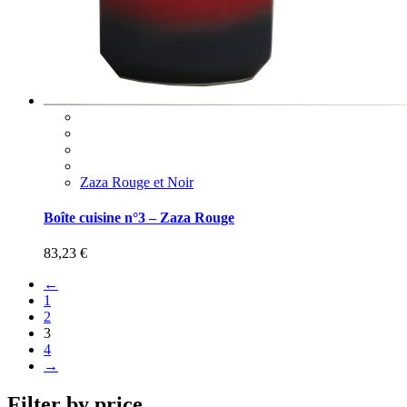
Zaza Rouge et Noir
Boîte cuisine n°3 – Zaza Rouge
83,23
€
←
1
2
3
4
→
Filter by price