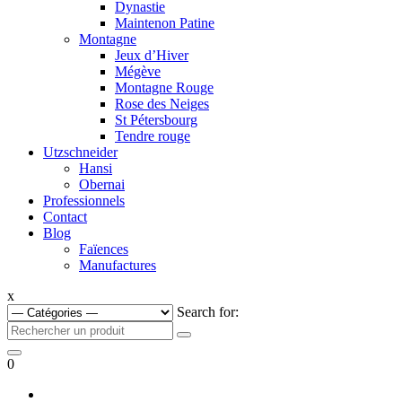
Dynastie
Maintenon Patine
Montagne
Jeux d’Hiver
Mégève
Montagne Rouge
Rose des Neiges
St Pétersbourg
Tendre rouge
Utzschneider
Hansi
Obernai
Professionnels
Contact
Blog
Faïences
Manufactures
x
Search for:
0