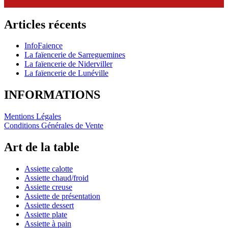
Articles récents
InfoFaience
La faïencerie de Sarreguemines
La faïencerie de Niderviller
La faïencerie de Lunéville
INFORMATIONS
Mentions Légales
Conditions Générales de Vente
Art de la table
Assiette calotte
Assiette chaud/froid
Assiette creuse
Assiette de présentation
Assiette dessert
Assiette plate
Assiette à pain