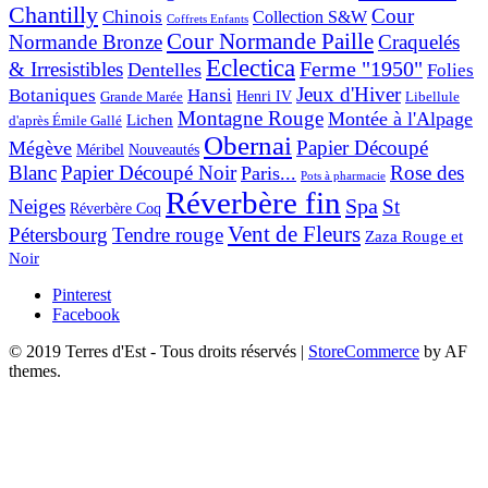
Chantilly
Cour
Chinois
Collection S&W
Coffrets Enfants
Cour Normande Paille
Normande Bronze
Craquelés
Eclectica
& Irresistibles
Ferme "1950"
Dentelles
Folies
Jeux d'Hiver
Botaniques
Hansi
Grande Marée
Henri IV
Libellule
Montagne Rouge
Montée à l'Alpage
Lichen
d'après Émile Gallé
Obernai
Papier Découpé
Mégève
Nouveautés
Méribel
Blanc
Papier Découpé Noir
Rose des
Paris...
Pots à pharmacie
Réverbère fin
Spa
Neiges
St
Réverbère Coq
Vent de Fleurs
Pétersbourg
Tendre rouge
Zaza Rouge et
Noir
Pinterest
Facebook
© 2019 Terres d'Est - Tous droits réservés
|
StoreCommerce
by AF
themes.