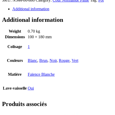
SKU:
N344-06-886
Category:
Cour Normande Paille
Tag:
Pot
Additional information
Additional information
Weight
0.70 kg
Dimensions
100 × 180 mm
Colisage
1
Couleurs
Blanc
,
Brun
,
Noir
,
Rouge
,
Vert
Matière
Faïence Blanche
Lave-vaisselle
Oui
Produits associés