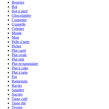
Beurrier
Bol
Bol à pied
Chocolatière
Coquetier
Coupelle
Crémier
Moule
Mug
Pelle à tarte
Pichet
Plat carré
Plat ovale
Plat plat
Plat rectangulaire
Plat à cake
Plat à tarte
Pot
Ramequin
Ravier
Saladier
Sucrier
Tasse café
Tasse thé
Terrine