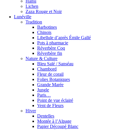
Hansi
Lichen
Zaza Rouge et Noir
Lunéville
Tradition
Barbotines
Chinois
Libellule d’après Émile Gallé
Pots à pharmacie
Réverbère Coq
Réverbère fin
Nature & Culture
Bleu Salé / Sanséau
Chambord
Fleur de corail
Folies Botaniques
Grande Marée
Jungle
Paris…
Point de vue éclairé
Vent de Fleurs
Hiver
Dentelles
Montée à l’Alpage
Papier Découpé Blanc