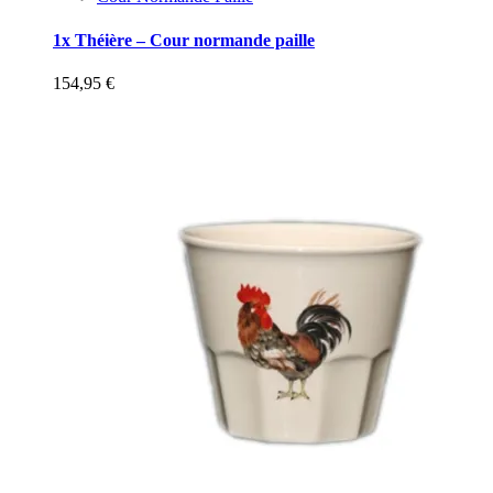
1x Théière – Cour normande paille
154,95
€