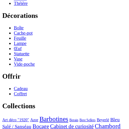
Théière
Décorations
Boîte
Cache-pot
Feuille
Lampe
Œuf
Statuette
Vase
Vide-poche
Offrir
Cadeau
Coffret
Collections
Barbotines
Bleu
Art déco "1920"
Azor
Beyerlé
Berain
Best Sellers
Chambord
Bocage
Cabinet de curiosité
Salé / Sanséau