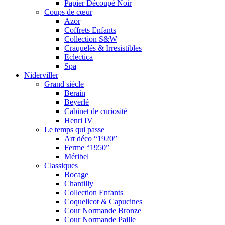
Papier Découpé Noir
Coups de cœur
Azor
Coffrets Enfants
Collection S&W
Craquelés & Irresistibles
Eclectica
Spa
Niderviller
Grand siècle
Berain
Beyerlé
Cabinet de curiosité
Henri IV
Le temps qui passe
Art déco “1920”
Ferme “1950”
Méribel
Classiques
Bocage
Chantilly
Collection Enfants
Coquelicot & Capucines
Cour Normande Bronze
Cour Normande Paille