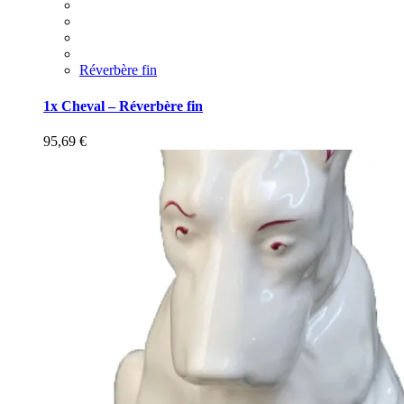
Réverbère fin
1x Cheval – Réverbère fin
95,69
€