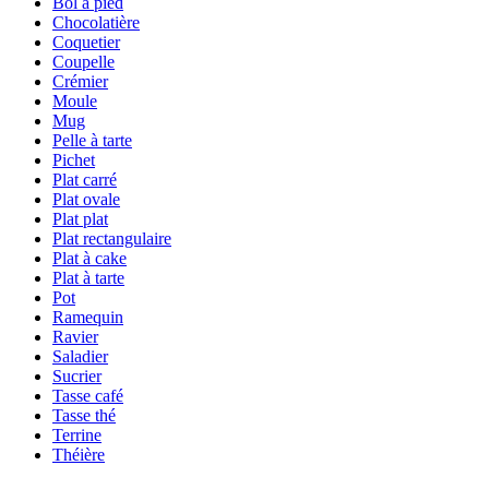
Bol à pied
Chocolatière
Coquetier
Coupelle
Crémier
Moule
Mug
Pelle à tarte
Pichet
Plat carré
Plat ovale
Plat plat
Plat rectangulaire
Plat à cake
Plat à tarte
Pot
Ramequin
Ravier
Saladier
Sucrier
Tasse café
Tasse thé
Terrine
Théière