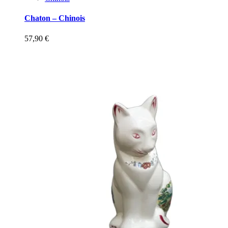
Chaton – Chinois
57,90
€