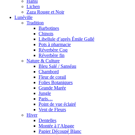
Hansi
Lichen
Zaza Rouge et Noir
Lunéville
Tradition
Barbotines
Chinois
Libellule d’après Émile Gallé
Pots à pharmacie
Réverbère Coq
Réverbère fin
Nature & Culture
Bleu Salé / Sanséau
Chambord
Fleur de corail
Folies Botaniques
Grande Marée
Jungle
Paris…
Point de vue éclairé
Vent de Fleurs
Hiver
Dentelles
Montée à l’Alpage
Papier Découpé Blanc