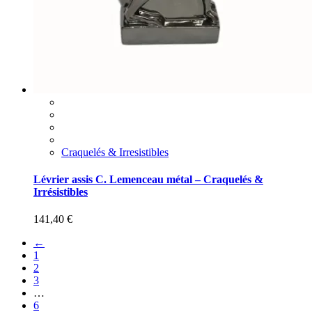
Craquelés & Irresistibles
Lévrier assis C. Lemenceau métal – Craquelés &
Irrésistibles
141,40
€
←
1
2
3
…
6