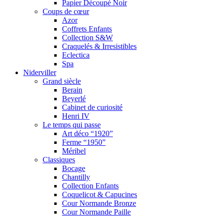
Papier Découpé Noir
Coups de cœur
Azor
Coffrets Enfants
Collection S&W
Craquelés & Irresistibles
Eclectica
Spa
Niderviller
Grand siècle
Berain
Beyerlé
Cabinet de curiosité
Henri IV
Le temps qui passe
Art déco “1920”
Ferme “1950”
Méribel
Classiques
Bocage
Chantilly
Collection Enfants
Coquelicot & Capucines
Cour Normande Bronze
Cour Normande Paille