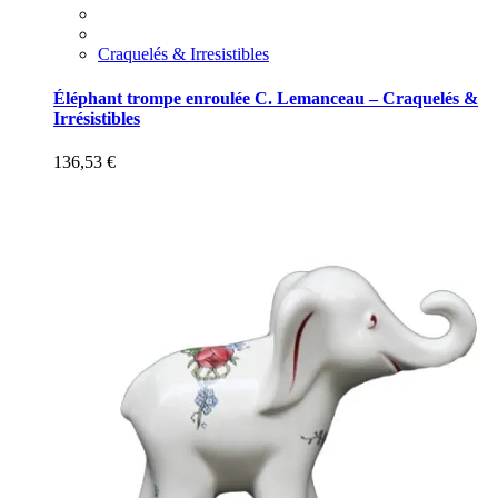
Craquelés & Irresistibles
Éléphant trompe enroulée C. Lemanceau – Craquelés &
Irrésistibles
136,53
€