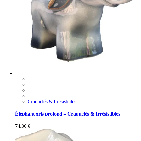
Craquelés & Irresistibles
Éléphant gris profond – Craquelés & Irrésistibles
74,36
€