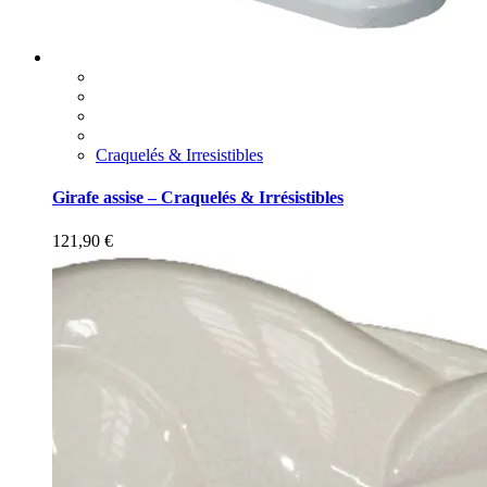
Craquelés & Irresistibles
Girafe assise – Craquelés & Irrésistibles
121,90
€