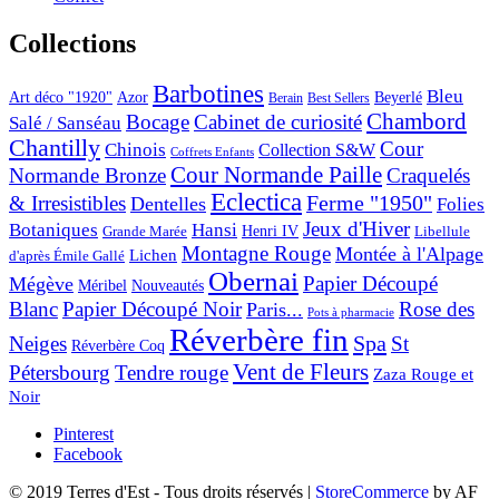
Collections
Barbotines
Bleu
Art déco "1920"
Azor
Beyerlé
Berain
Best Sellers
Chambord
Bocage
Cabinet de curiosité
Salé / Sanséau
Chantilly
Cour
Chinois
Collection S&W
Coffrets Enfants
Cour Normande Paille
Normande Bronze
Craquelés
Eclectica
& Irresistibles
Ferme "1950"
Dentelles
Folies
Jeux d'Hiver
Botaniques
Hansi
Grande Marée
Henri IV
Libellule
Montagne Rouge
Montée à l'Alpage
Lichen
d'après Émile Gallé
Obernai
Papier Découpé
Mégève
Nouveautés
Méribel
Blanc
Papier Découpé Noir
Rose des
Paris...
Pots à pharmacie
Réverbère fin
Spa
Neiges
St
Réverbère Coq
Vent de Fleurs
Pétersbourg
Tendre rouge
Zaza Rouge et
Noir
Pinterest
Facebook
© 2019 Terres d'Est - Tous droits réservés
|
StoreCommerce
by AF