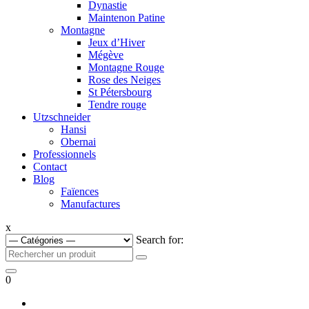
Dynastie
Maintenon Patine
Montagne
Jeux d’Hiver
Mégève
Montagne Rouge
Rose des Neiges
St Pétersbourg
Tendre rouge
Utzschneider
Hansi
Obernai
Professionnels
Contact
Blog
Faïences
Manufactures
x
Search for:
0