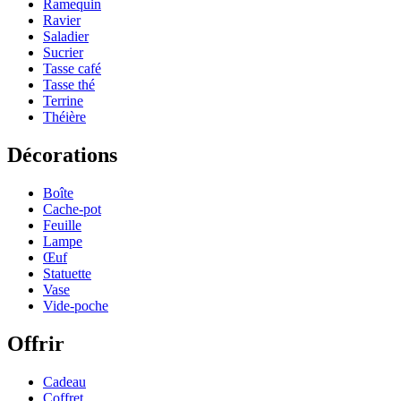
Ramequin
Ravier
Saladier
Sucrier
Tasse café
Tasse thé
Terrine
Théière
Décorations
Boîte
Cache-pot
Feuille
Lampe
Œuf
Statuette
Vase
Vide-poche
Offrir
Cadeau
Coffret