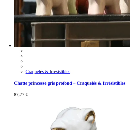
Craquelés & Irresistibles
Chatte princesse gris profond – Craquelés & Irrésistibles
87,77
€