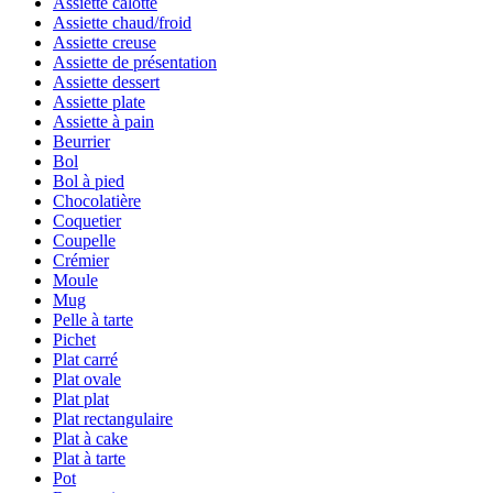
Assiette calotte
Assiette chaud/froid
Assiette creuse
Assiette de présentation
Assiette dessert
Assiette plate
Assiette à pain
Beurrier
Bol
Bol à pied
Chocolatière
Coquetier
Coupelle
Crémier
Moule
Mug
Pelle à tarte
Pichet
Plat carré
Plat ovale
Plat plat
Plat rectangulaire
Plat à cake
Plat à tarte
Pot