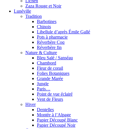
Lichen
Zaza Rouge et Noir
Lunéville
Tradition
Barbotines
Chinois
Libellule d’après Émile Gallé
Pots à pharmacie
Réverbère Coq
Réverbère fin
Nature & Culture
Bleu Salé / Sanséau
Chambord
Fleur de corail
Folies Botaniques
Grande Marée
Jungle
Paris…
Point de vue éclairé
Vent de Fleurs
Hiver
Dentelles
Montée à l’Alpage
Papier Découpé Blanc
Papier Découpé Noir