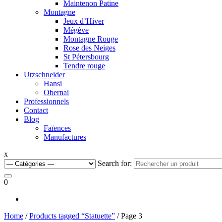
Maintenon Patine
Montagne
Jeux d’Hiver
Mégève
Montagne Rouge
Rose des Neiges
St Pétersbourg
Tendre rouge
Utzschneider
Hansi
Obernai
Professionnels
Contact
Blog
Faïences
Manufactures
x
Search for:
0
Home
/
Products tagged “Statuette”
/ Page 3