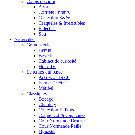
Coups de cœur
Azor
Coffrets Enfants
Collection S&W
Craquelés & Irresistibles
Eclectica
Spa
Niderviller
Grand siècle
Berain
Beyerlé
Cabinet de curiosité
Henri IV
Le temps qui passe
Art déco “1920”
Ferme “1950”
Méribel
Classiques
Bocage
Chantilly
Collection Enfants
Coquelicot & Capucines
Cour Normande Bronze
Cour Normande Paille
Dynastie