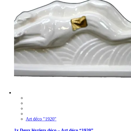
Art déco "1920"
1x Deux lévriers déco – Art déco “1920”