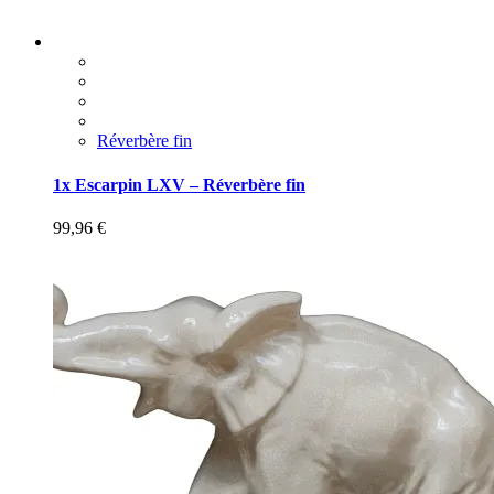
Réverbère fin
1x Escarpin LXV – Réverbère fin
99,96
€