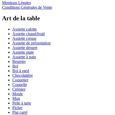
Mentions Légales
Conditions Générales de Vente
Art de la table
Assiette calotte
Assiette chaud/froid
Assiette creuse
Assiette de présentation
Assiette dessert
Assiette plate
Assiette à pain
Beurrier
Bol
Bol à pied
Chocolatière
Coquetier
Coupelle
Crémier
Moule
Mug
Pelle à tarte
Pichet
Plat carré