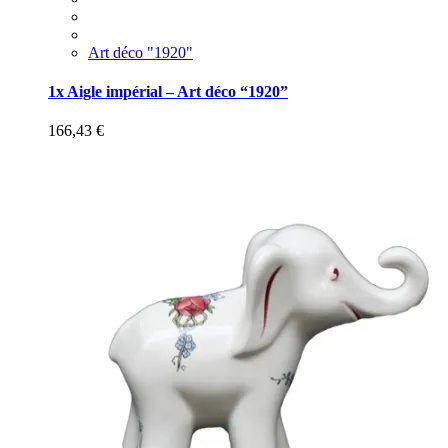
Art déco "1920"
1x Aigle impérial – Art déco “1920”
166,43
€