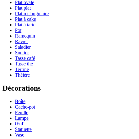
Plat ovale
Plat plat
Plat rectangulaire
Plat à cake
Plat à tarte
Pot
Ramequin
Ravier
Saladier
Sucrier
Tasse café
Tasse thé
Terrine
Théière
Décorations
Boîte
Cache-pot
Feuille
Lampe
Œuf
Statuette
Vase