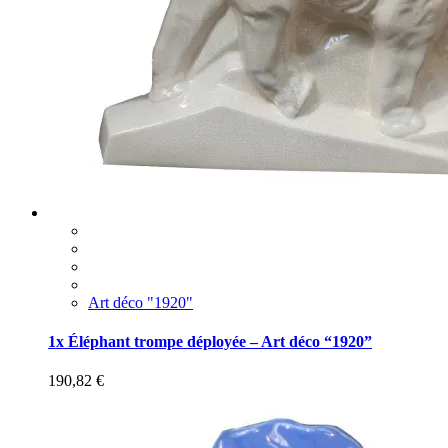
Art déco "1920"
1x Éléphant trompe déployée – Art déco “1920”
190,82
€