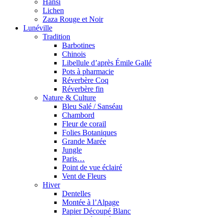
Hansi
Lichen
Zaza Rouge et Noir
Lunéville
Tradition
Barbotines
Chinois
Libellule d’après Émile Gallé
Pots à pharmacie
Réverbère Coq
Réverbère fin
Nature & Culture
Bleu Salé / Sanséau
Chambord
Fleur de corail
Folies Botaniques
Grande Marée
Jungle
Paris…
Point de vue éclairé
Vent de Fleurs
Hiver
Dentelles
Montée à l’Alpage
Papier Découpé Blanc