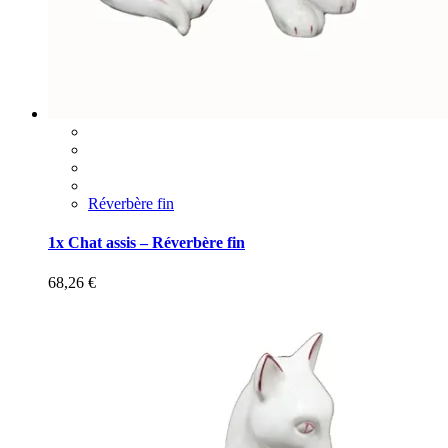
Réverbère fin
1x Chat assis – Réverbère fin
68,26
€