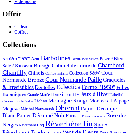
Vide-poche
Offrir
Cadeau
Coffret
Collections
Barbotines
Bleu
Art déco "1920"
Azor
Beyerlé
Berain
Best Sellers
Chambord
Bocage
Cabinet de curiosité
Salé / Sanséau
Chantilly
Cour
Chinois
Collection S&W
Coffrets Enfants
Cour Normande Paille
Normande Bronze
Craquelés
Eclectica
& Irresistibles
Ferme "1950"
Dentelles
Folies
Jeux d'Hiver
Botaniques
Hansi
Grande Marée
Henri IV
Libellule
Montagne Rouge
Montée à l'Alpage
Lichen
d'après Émile Gallé
Obernai
Papier Découpé
Mégève
Nouveautés
Méribel
Blanc
Papier Découpé Noir
Rose des
Paris...
Pots à pharmacie
Réverbère fin
Spa
Neiges
St
Réverbère Coq
Vent de Fleurs
Pétersbourg
Tendre rouge
Zaza Rouge et