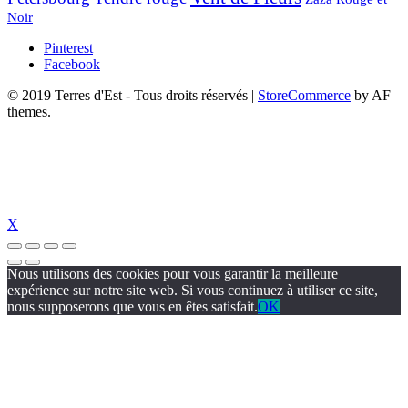
Noir
Pinterest
Facebook
© 2019 Terres d'Est - Tous droits réservés
|
StoreCommerce
by AF
themes.
X
Nous utilisons des cookies pour vous garantir la meilleure
expérience sur notre site web. Si vous continuez à utiliser ce site,
nous supposerons que vous en êtes satisfait.
OK
cel giriş
holiganbet güncel
holiganbet giriş
holiganbet
pulibet güncel giri