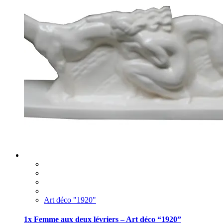
Art déco "1920"
1x Femme aux deux lévriers – Art déco “1920”