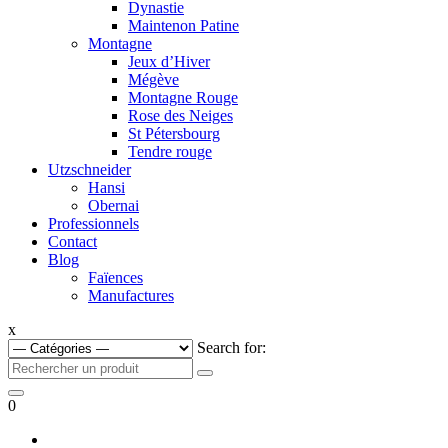
Dynastie
Maintenon Patine
Montagne
Jeux d’Hiver
Mégève
Montagne Rouge
Rose des Neiges
St Pétersbourg
Tendre rouge
Utzschneider
Hansi
Obernai
Professionnels
Contact
Blog
Faïences
Manufactures
x
Search for:
0