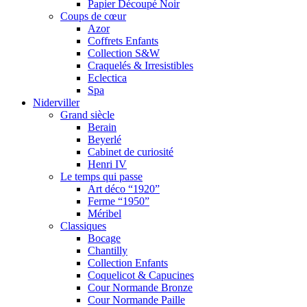
Papier Découpé Noir
Coups de cœur
Azor
Coffrets Enfants
Collection S&W
Craquelés & Irresistibles
Eclectica
Spa
Niderviller
Grand siècle
Berain
Beyerlé
Cabinet de curiosité
Henri IV
Le temps qui passe
Art déco “1920”
Ferme “1950”
Méribel
Classiques
Bocage
Chantilly
Collection Enfants
Coquelicot & Capucines
Cour Normande Bronze
Cour Normande Paille