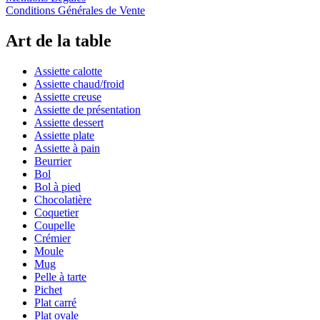
Conditions Générales de Vente
Art de la table
Assiette calotte
Assiette chaud/froid
Assiette creuse
Assiette de présentation
Assiette dessert
Assiette plate
Assiette à pain
Beurrier
Bol
Bol à pied
Chocolatière
Coquetier
Coupelle
Crémier
Moule
Mug
Pelle à tarte
Pichet
Plat carré
Plat ovale