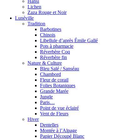
Hansi
Lichen
Zaza Rouge et Noir
Lunéville
Tradition
Barbotines
Chinois
Libellule d’après Émile Gallé
Pots à pharmacie
Réverbère Coq
Réverbère fin
Nature & Culture
Bleu Salé / Sanséau
Chambord
Fleur de corail
Folies Botaniques
Grande Marée
Jungle
Paris…
Point de vue éclairé
Vent de Fleurs
Hiver
Dentelles
Montée à l’Alpage
Papier Découpé Blanc