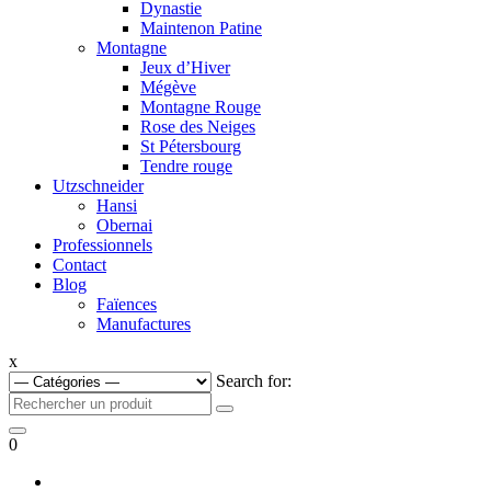
Dynastie
Maintenon Patine
Montagne
Jeux d’Hiver
Mégève
Montagne Rouge
Rose des Neiges
St Pétersbourg
Tendre rouge
Utzschneider
Hansi
Obernai
Professionnels
Contact
Blog
Faïences
Manufactures
x
Search for:
0