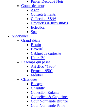
Papier Découpé Noir
Coups de cœur
Azor
Coffrets Enfants
Collection S&W
Craquelés & Irresistibles
Eclectica
Spa
Niderviller
Grand siècle
Berain
Beyerlé
Cabinet de curiosité
Henri IV
Le temps qui passe
Art déco “1920”
Ferme “1950”
Méribel
Classiques
Bocage
Chantilly
Collection Enfants
Coquelicot & Capucines
Cour Normande Bronze
Cour Normande Paille