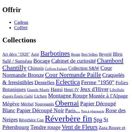
Offrir
Cadeau
Coffret
Collections
Barbotines
Bleu
Art déco "1920"
Azor
Beyerlé
Berain
Best Sellers
Chambord
Bocage
Cabinet de curiosité
Salé / Sanséau
Chantilly
Cour
Chinois
Collection S&W
Coffrets Enfants
Cour Normande Paille
Normande Bronze
Craquelés
Eclectica
& Irresistibles
Ferme "1950"
Dentelles
Folies
Jeux d'Hiver
Botaniques
Hansi
Grande Marée
Henri IV
Libellule
Montagne Rouge
Montée à l'Alpage
Lichen
d'après Émile Gallé
Obernai
Papier Découpé
Mégève
Nouveautés
Méribel
Blanc
Papier Découpé Noir
Rose des
Paris...
Pots à pharmacie
Réverbère fin
Spa
Neiges
St
Réverbère Coq
Vent de Fleurs
Pétersbourg
Tendre rouge
Zaza Rouge et