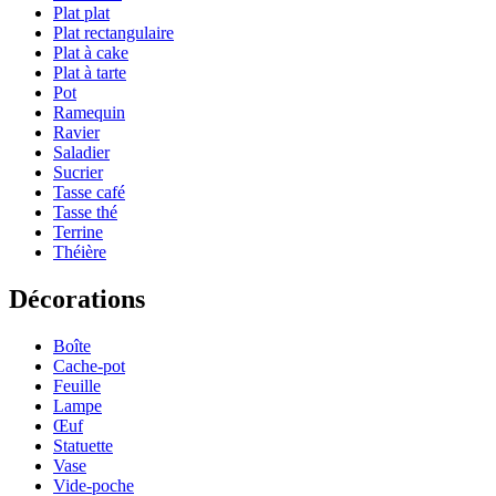
Plat plat
Plat rectangulaire
Plat à cake
Plat à tarte
Pot
Ramequin
Ravier
Saladier
Sucrier
Tasse café
Tasse thé
Terrine
Théière
Décorations
Boîte
Cache-pot
Feuille
Lampe
Œuf
Statuette
Vase
Vide-poche