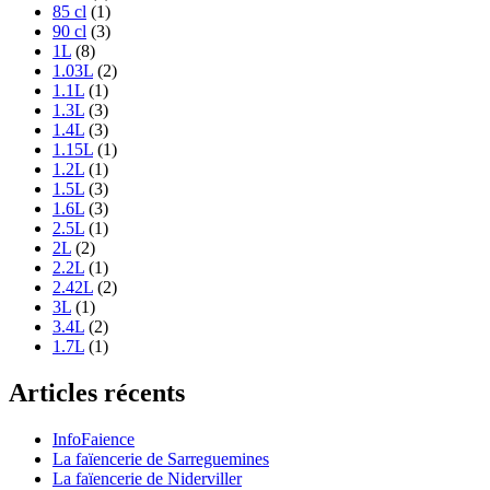
85 cl
(1)
90 cl
(3)
1L
(8)
1.03L
(2)
1.1L
(1)
1.3L
(3)
1.4L
(3)
1.15L
(1)
1.2L
(1)
1.5L
(3)
1.6L
(3)
2.5L
(1)
2L
(2)
2.2L
(1)
2.42L
(2)
3L
(1)
3.4L
(2)
1.7L
(1)
Articles récents
InfoFaience
La faïencerie de Sarreguemines
La faïencerie de Niderviller