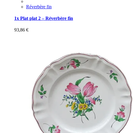
Réverbère fin
1x Plat plat 2 – Réverbère fin
93,86
€