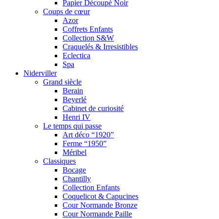
Papier Découpé Noir
Coups de cœur
Azor
Coffrets Enfants
Collection S&W
Craquelés & Irresistibles
Eclectica
Spa
Niderviller
Grand siècle
Berain
Beyerlé
Cabinet de curiosité
Henri IV
Le temps qui passe
Art déco “1920”
Ferme “1950”
Méribel
Classiques
Bocage
Chantilly
Collection Enfants
Coquelicot & Capucines
Cour Normande Bronze
Cour Normande Paille