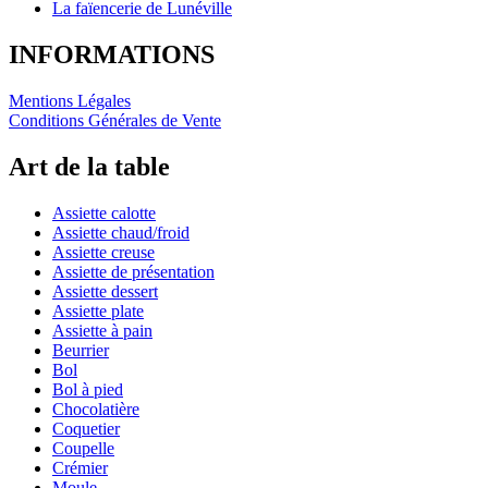
La faïencerie de Lunéville
INFORMATIONS
Mentions Légales
Conditions Générales de Vente
Art de la table
Assiette calotte
Assiette chaud/froid
Assiette creuse
Assiette de présentation
Assiette dessert
Assiette plate
Assiette à pain
Beurrier
Bol
Bol à pied
Chocolatière
Coquetier
Coupelle
Crémier
Moule