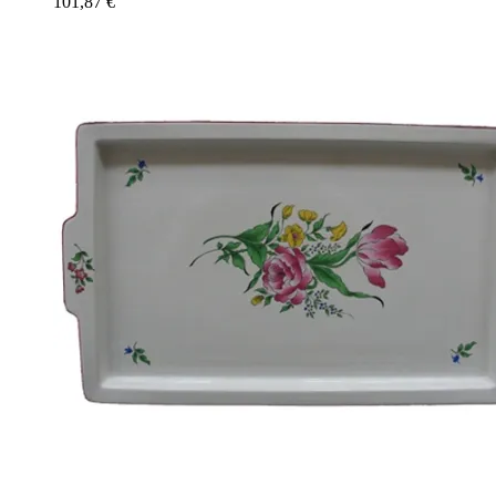
101,87
€