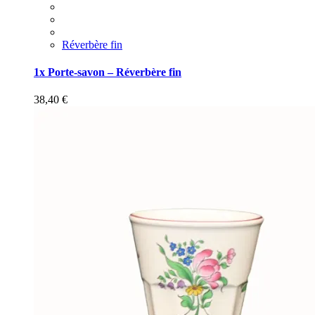
Réverbère fin
1x Porte-savon – Réverbère fin
38,40
€