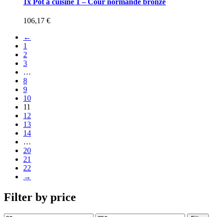
1x Pot à cuisine 1 – Cour normande bronze
106,17
€
←
1
2
3
…
8
9
10
11
12
13
14
…
20
21
22
→
Filter by price