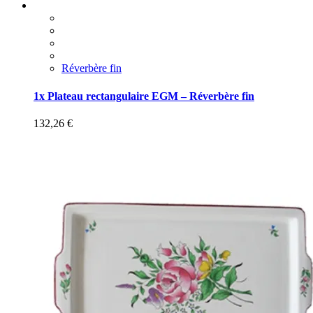
Réverbère fin
1x Plateau rectangulaire EGM – Réverbère fin
132,26
€