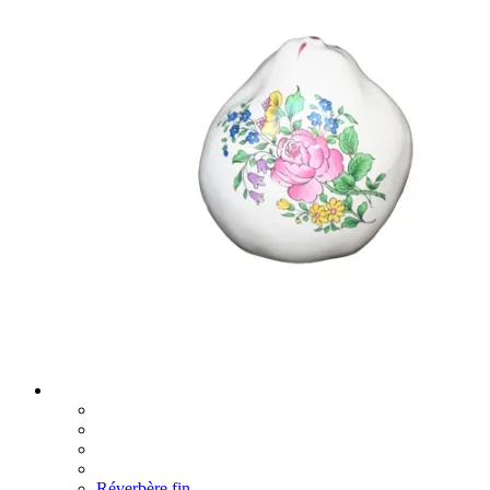
Réverbère fin