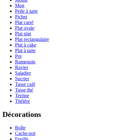
Mug
Pelle à tarte
Pichet
Plat carré
Plat ovale
Plat plat
Plat rectangulaire
Plat à cake
Plat à tarte
Pot
Ramequin
Ravier
Saladier
Sucrier
Tasse café
Tasse thé
Terrine
Théière
Décorations
Boîte
Cache-pot
Feuille