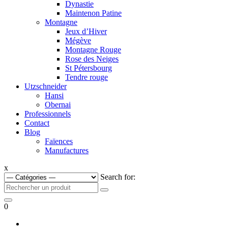
Dynastie
Maintenon Patine
Montagne
Jeux d’Hiver
Mégève
Montagne Rouge
Rose des Neiges
St Pétersbourg
Tendre rouge
Utzschneider
Hansi
Obernai
Professionnels
Contact
Blog
Faïences
Manufactures
x
Search for:
0