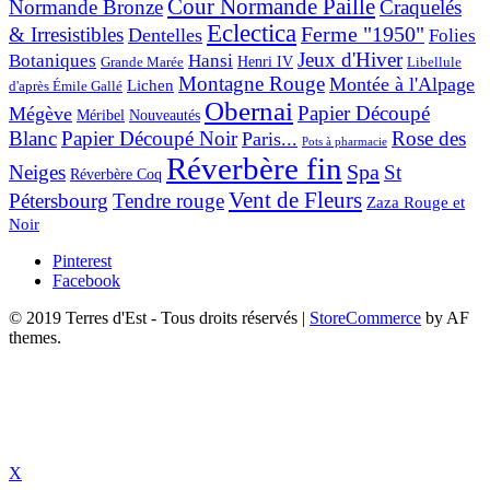
Cour Normande Paille
Normande Bronze
Craquelés
Eclectica
& Irresistibles
Ferme "1950"
Dentelles
Folies
Jeux d'Hiver
Botaniques
Hansi
Grande Marée
Henri IV
Libellule
Montagne Rouge
Montée à l'Alpage
Lichen
d'après Émile Gallé
Obernai
Papier Découpé
Mégève
Nouveautés
Méribel
Blanc
Papier Découpé Noir
Rose des
Paris...
Pots à pharmacie
Réverbère fin
Spa
Neiges
St
Réverbère Coq
Vent de Fleurs
Pétersbourg
Tendre rouge
Zaza Rouge et
Noir
Pinterest
Facebook
© 2019 Terres d'Est - Tous droits réservés
|
StoreCommerce
by AF
themes.
X