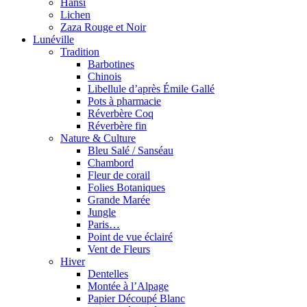
Hansi
Lichen
Zaza Rouge et Noir
Lunéville
Tradition
Barbotines
Chinois
Libellule d’après Émile Gallé
Pots à pharmacie
Réverbère Coq
Réverbère fin
Nature & Culture
Bleu Salé / Sanséau
Chambord
Fleur de corail
Folies Botaniques
Grande Marée
Jungle
Paris…
Point de vue éclairé
Vent de Fleurs
Hiver
Dentelles
Montée à l’Alpage
Papier Découpé Blanc