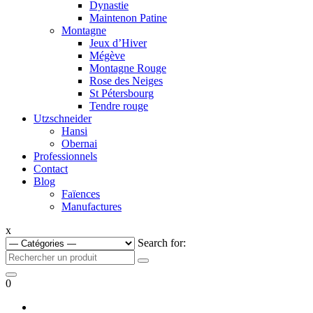
Dynastie
Maintenon Patine
Montagne
Jeux d’Hiver
Mégève
Montagne Rouge
Rose des Neiges
St Pétersbourg
Tendre rouge
Utzschneider
Hansi
Obernai
Professionnels
Contact
Blog
Faïences
Manufactures
x
Search for:
0