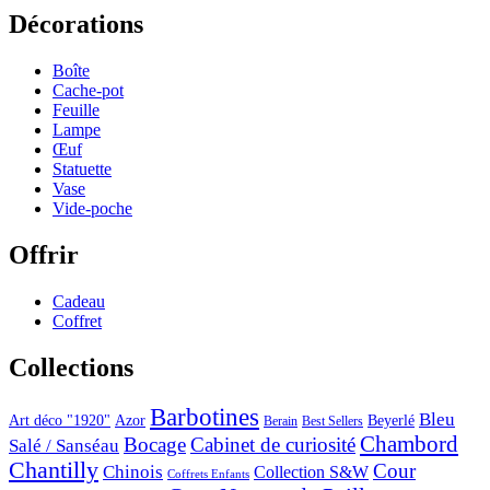
Décorations
Boîte
Cache-pot
Feuille
Lampe
Œuf
Statuette
Vase
Vide-poche
Offrir
Cadeau
Coffret
Collections
Barbotines
Bleu
Art déco "1920"
Azor
Beyerlé
Berain
Best Sellers
Chambord
Bocage
Cabinet de curiosité
Salé / Sanséau
Chantilly
Cour
Chinois
Collection S&W
Coffrets Enfants