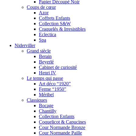
Papier Découpé Noir
Coups de cœur
Azor
Coffrets Enfants
Collection S&W
Craquelés & Irresistibles
Eclectica
Spa
Niderviller
Grand siècle
Berain
Beyerlé
Cabinet de curiosité
Henri IV
Le temps qui passe
Art déco “1920”
Ferme “1950”
Méribel
Classiques
Bocage
Chantilly
Collection Enfants
Coquelicot & Capucines
Cour Normande Bronze
Cour Normande Paille