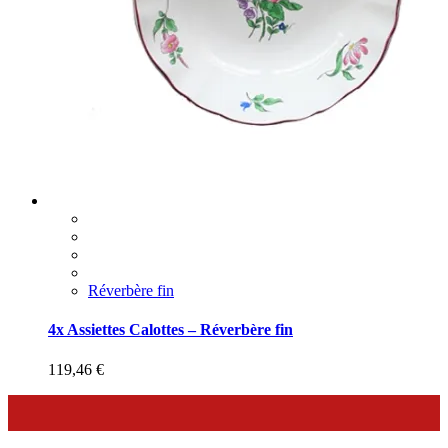
Réverbère fin
4x Assiettes Calottes – Réverbère fin
119,46
€