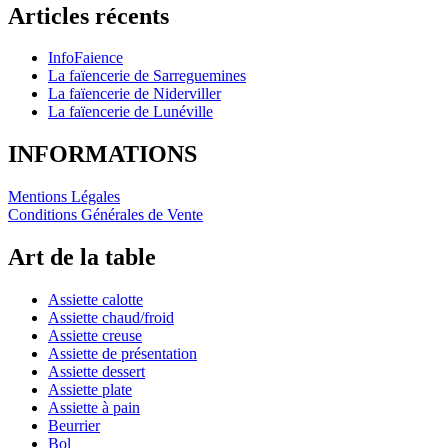
Articles récents
InfoFaience
La faïencerie de Sarreguemines
La faïencerie de Niderviller
La faïencerie de Lunéville
INFORMATIONS
Mentions Légales
Conditions Générales de Vente
Art de la table
Assiette calotte
Assiette chaud/froid
Assiette creuse
Assiette de présentation
Assiette dessert
Assiette plate
Assiette à pain
Beurrier
Bol