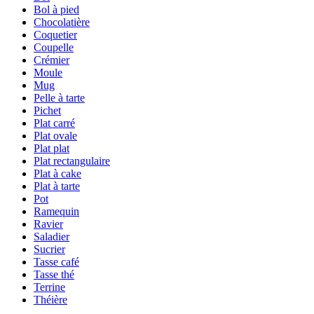
Bol à pied
Chocolatière
Coquetier
Coupelle
Crémier
Moule
Mug
Pelle à tarte
Pichet
Plat carré
Plat ovale
Plat plat
Plat rectangulaire
Plat à cake
Plat à tarte
Pot
Ramequin
Ravier
Saladier
Sucrier
Tasse café
Tasse thé
Terrine
Théière