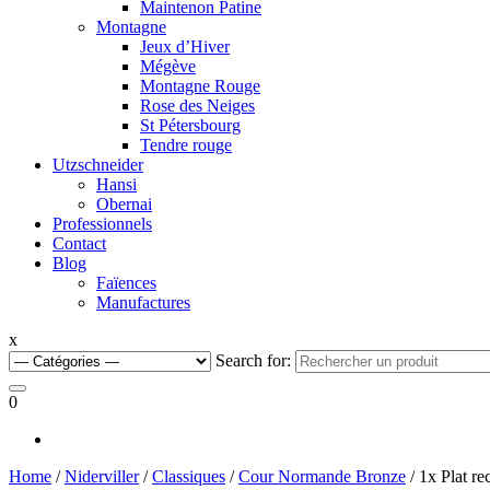
Maintenon Patine
Montagne
Jeux d’Hiver
Mégève
Montagne Rouge
Rose des Neiges
St Pétersbourg
Tendre rouge
Utzschneider
Hansi
Obernai
Professionnels
Contact
Blog
Faïences
Manufactures
x
Search for:
0
Home
/
Niderviller
/
Classiques
/
Cour Normande Bronze
/ 1x Plat r