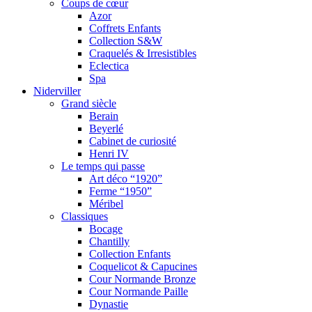
Coups de cœur
Azor
Coffrets Enfants
Collection S&W
Craquelés & Irresistibles
Eclectica
Spa
Niderviller
Grand siècle
Berain
Beyerlé
Cabinet de curiosité
Henri IV
Le temps qui passe
Art déco “1920”
Ferme “1950”
Méribel
Classiques
Bocage
Chantilly
Collection Enfants
Coquelicot & Capucines
Cour Normande Bronze
Cour Normande Paille
Dynastie