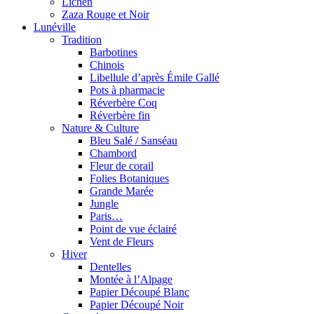
Lichen
Zaza Rouge et Noir
Lunéville
Tradition
Barbotines
Chinois
Libellule d’après Émile Gallé
Pots à pharmacie
Réverbère Coq
Réverbère fin
Nature & Culture
Bleu Salé / Sanséau
Chambord
Fleur de corail
Folies Botaniques
Grande Marée
Jungle
Paris…
Point de vue éclairé
Vent de Fleurs
Hiver
Dentelles
Montée à l’Alpage
Papier Découpé Blanc
Papier Découpé Noir