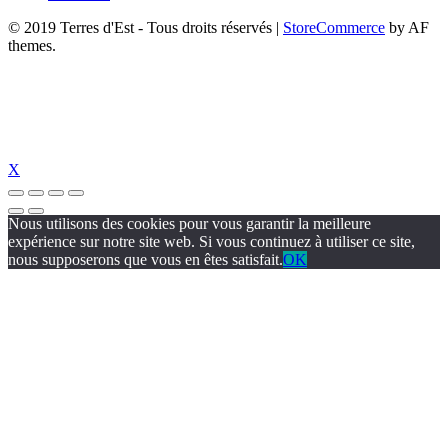
© 2019 Terres d'Est - Tous droits réservés
|
StoreCommerce
by AF
themes.
X
Nous utilisons des cookies pour vous garantir la meilleure
expérience sur notre site web. Si vous continuez à utiliser ce site,
nous supposerons que vous en êtes satisfait.
OK
cel giriş
holiganbet güncel
holiganbet giriş
holiganbet
pulibet güncel giri