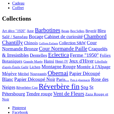
Cadeau
Coffret
Collections
Barbotines
Bleu
Art déco "1920"
Azor
Beyerlé
Berain
Best Sellers
Chambord
Bocage
Cabinet de curiosité
Salé / Sanséau
Chantilly
Cour
Chinois
Collection S&W
Coffrets Enfants
Cour Normande Paille
Normande Bronze
Craquelés
Eclectica
& Irresistibles
Ferme "1950"
Dentelles
Folies
Jeux d'Hiver
Botaniques
Hansi
Grande Marée
Henri IV
Libellule
Montagne Rouge
Montée à l'Alpage
Lichen
d'après Émile Gallé
Obernai
Papier Découpé
Mégève
Nouveautés
Méribel
Blanc
Papier Découpé Noir
Rose des
Paris...
Pots à pharmacie
Réverbère fin
Spa
Neiges
St
Réverbère Coq
Vent de Fleurs
Pétersbourg
Tendre rouge
Zaza Rouge et
Noir
Pinterest
Facebook