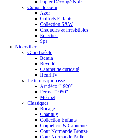
Papier Découpé Noir
Coups de cœur
Azor
Coffrets Enfants
Collection S&W
Craquelés & Irresistibles
Eclectica
Spa
Niderviller
Grand siècle
Berain
Beyerlé
Cabinet de curiosité
Henri IV
Le temps qui passe
Art déco “1920”
Ferme “1950”
Méribel
Classiques
Bocage
Chantilly
Collection Enfants
Coquelicot & Capucines
Cour Normande Bronze
Cour Normande Paille