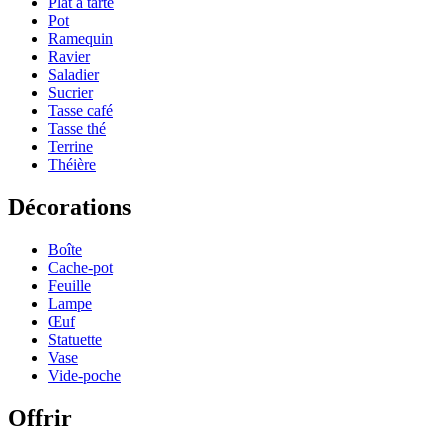
Plat à tarte
Pot
Ramequin
Ravier
Saladier
Sucrier
Tasse café
Tasse thé
Terrine
Théière
Décorations
Boîte
Cache-pot
Feuille
Lampe
Œuf
Statuette
Vase
Vide-poche
Offrir