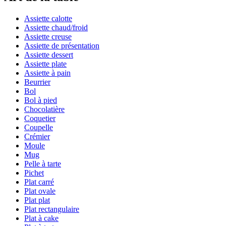
Assiette calotte
Assiette chaud/froid
Assiette creuse
Assiette de présentation
Assiette dessert
Assiette plate
Assiette à pain
Beurrier
Bol
Bol à pied
Chocolatière
Coquetier
Coupelle
Crémier
Moule
Mug
Pelle à tarte
Pichet
Plat carré
Plat ovale
Plat plat
Plat rectangulaire
Plat à cake