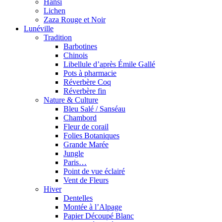
Hansi
Lichen
Zaza Rouge et Noir
Lunéville
Tradition
Barbotines
Chinois
Libellule d’après Émile Gallé
Pots à pharmacie
Réverbère Coq
Réverbère fin
Nature & Culture
Bleu Salé / Sanséau
Chambord
Fleur de corail
Folies Botaniques
Grande Marée
Jungle
Paris…
Point de vue éclairé
Vent de Fleurs
Hiver
Dentelles
Montée à l’Alpage
Papier Découpé Blanc