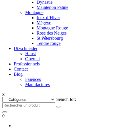
Dynastie
Maintenon Patine
Montagne
Jeux d’Hiver
Mégève
Montagne Rouge
Rose des Neiges
St Pétersbourg
Tendre rouge
Utzschneider
Hansi
Obernai
Professionnels
Contact
Blog
Faïences
Manufactures
x
Search for:
0