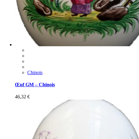
Chinois
Œuf GM – Chinois
46,32
€