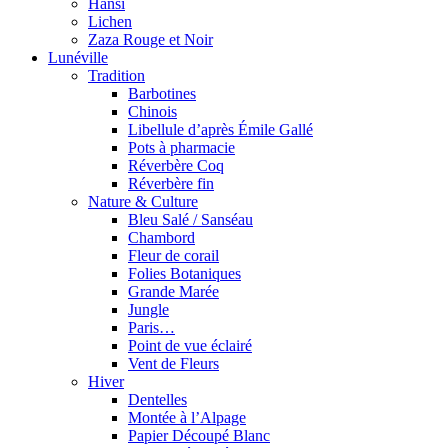
Hansi
Lichen
Zaza Rouge et Noir
Lunéville
Tradition
Barbotines
Chinois
Libellule d’après Émile Gallé
Pots à pharmacie
Réverbère Coq
Réverbère fin
Nature & Culture
Bleu Salé / Sanséau
Chambord
Fleur de corail
Folies Botaniques
Grande Marée
Jungle
Paris…
Point de vue éclairé
Vent de Fleurs
Hiver
Dentelles
Montée à l’Alpage
Papier Découpé Blanc