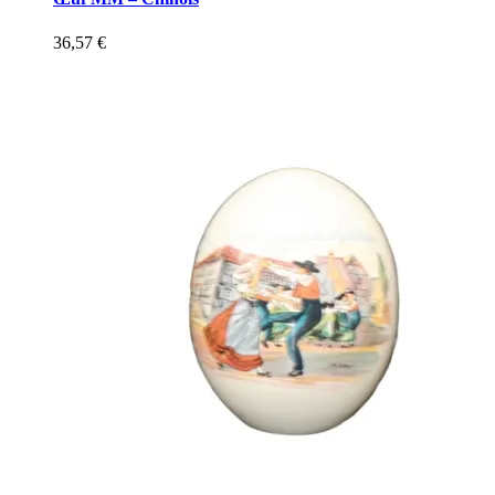
36,57
€