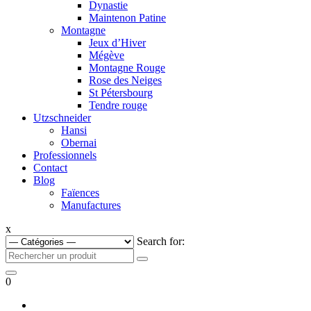
Dynastie
Maintenon Patine
Montagne
Jeux d’Hiver
Mégève
Montagne Rouge
Rose des Neiges
St Pétersbourg
Tendre rouge
Utzschneider
Hansi
Obernai
Professionnels
Contact
Blog
Faïences
Manufactures
x
Search for:
0