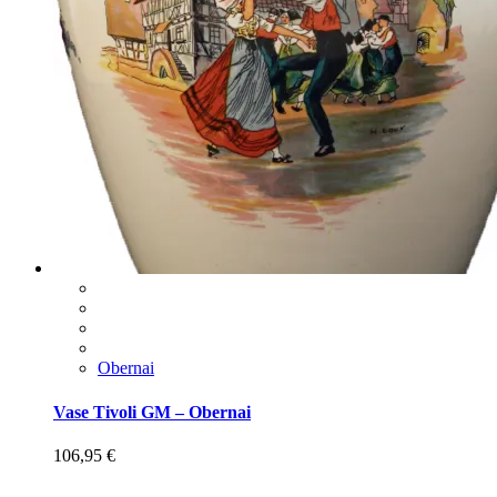
Obernai
Vase Tivoli GM – Obernai
106,95
€