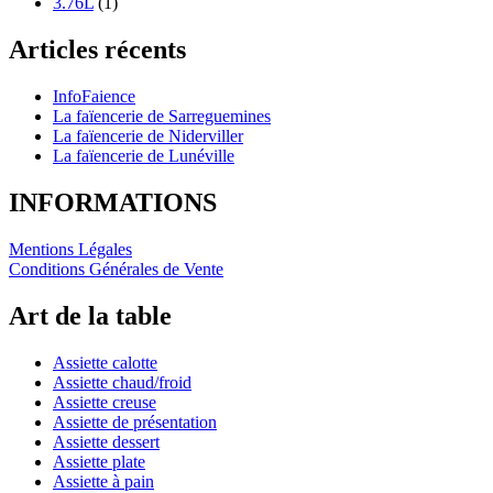
3.76L
(1)
Articles récents
InfoFaience
La faïencerie de Sarreguemines
La faïencerie de Niderviller
La faïencerie de Lunéville
INFORMATIONS
Mentions Légales
Conditions Générales de Vente
Art de la table
Assiette calotte
Assiette chaud/froid
Assiette creuse
Assiette de présentation
Assiette dessert
Assiette plate
Assiette à pain