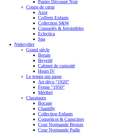
Papier Découpé Noir
Coups de cœur
Azor
Coffrets Enfants
Collection S&W
Craquelés & Irresistibles
Eclectica
Spa
Niderviller
Grand siècle
Berain
Beyerlé
Cabinet de curiosité
Henri IV
Le temps qui passe
Art déco “1920”
Ferme “1950”
Méribel
Classiques
Bocage
Chantilly
Collection Enfants
Coquelicot & Capucines
Cour Normande Bronze
Cour Normande Paille