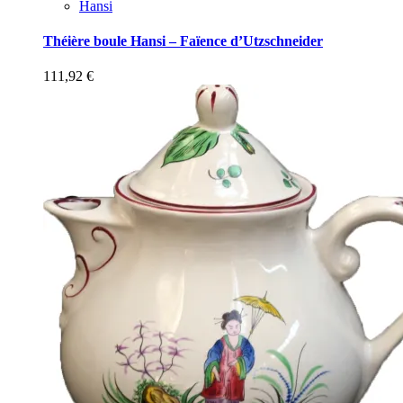
Hansi
Théière boule Hansi – Faïence d’Utzschneider
111,92
€