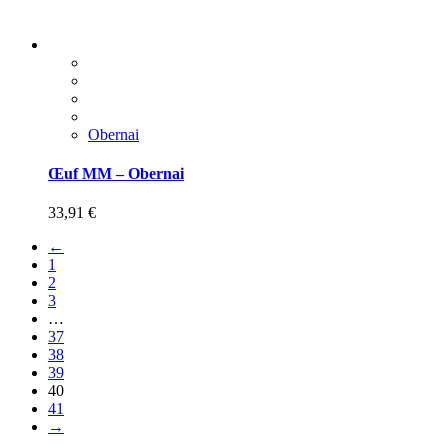
Obernai
Œuf MM – Obernai
33,91
€
←
1
2
3
…
37
38
39
40
41
→