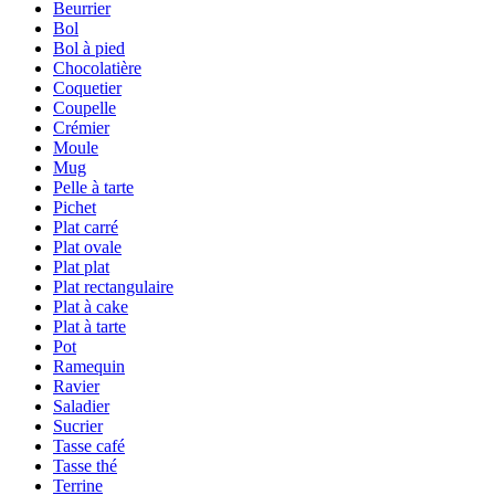
Beurrier
Bol
Bol à pied
Chocolatière
Coquetier
Coupelle
Crémier
Moule
Mug
Pelle à tarte
Pichet
Plat carré
Plat ovale
Plat plat
Plat rectangulaire
Plat à cake
Plat à tarte
Pot
Ramequin
Ravier
Saladier
Sucrier
Tasse café
Tasse thé
Terrine