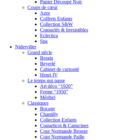
Papier Découpé Noir
Coups de cœur
Azor
Coffrets Enfants
Collection S&W
Craquelés & Irresistibles
Eclectica
Spa
Niderviller
Grand siècle
Berain
Beyerlé
Cabinet de curiosité
Henri IV
Le temps qui passe
Art déco “1920”
Ferme “1950”
Méribel
Classiques
Bocage
Chantilly
Collection Enfants
Coquelicot & Capucines
Cour Normande Bronze
Cour Normande Paille