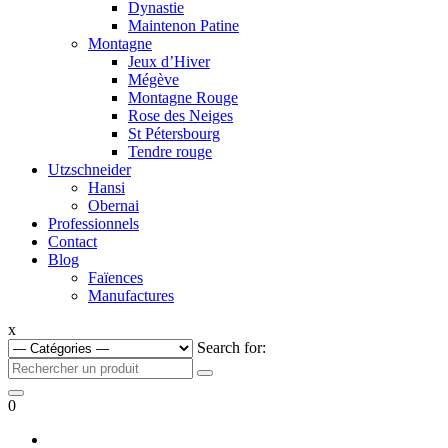
Dynastie
Maintenon Patine
Montagne
Jeux d’Hiver
Mégève
Montagne Rouge
Rose des Neiges
St Pétersbourg
Tendre rouge
Utzschneider
Hansi
Obernai
Professionnels
Contact
Blog
Faïences
Manufactures
x
Search for:
0