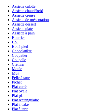
Assiette calotte
Assiette chaud/froid
Assiette creuse
Assiette de présentation
Assiette dessert
Assiette plate
Assiette à pain
Beurrier
Bol
Bol à pied
Chocolatière
Coquetier
Coupelle
Crémier
Moule
Mug
Pelle à tarte
Pichet
Plat carré
Plat ovale
Plat plat
Plat rectangulaire
Plat à cake
Plat à tarte