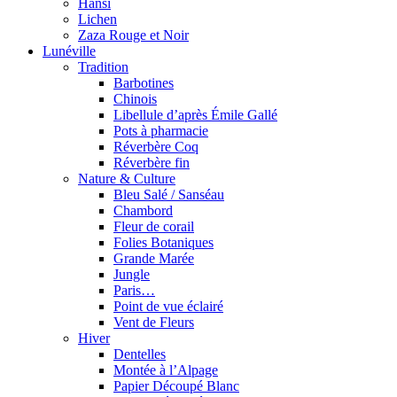
Hansi
Lichen
Zaza Rouge et Noir
Lunéville
Tradition
Barbotines
Chinois
Libellule d’après Émile Gallé
Pots à pharmacie
Réverbère Coq
Réverbère fin
Nature & Culture
Bleu Salé / Sanséau
Chambord
Fleur de corail
Folies Botaniques
Grande Marée
Jungle
Paris…
Point de vue éclairé
Vent de Fleurs
Hiver
Dentelles
Montée à l’Alpage
Papier Découpé Blanc