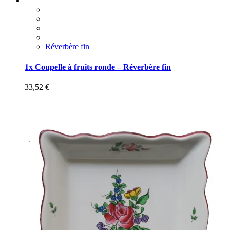
Réverbère fin
1x Coupelle à fruits ronde – Réverbère fin
33,52
€