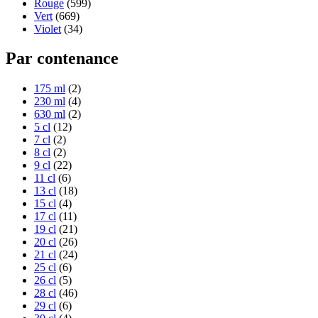
Rouge
(599)
Vert
(669)
Violet
(34)
Par contenance
175 ml
(2)
230 ml
(4)
630 ml
(2)
5 cl
(12)
7 cl
(2)
8 cl
(2)
9 cl
(22)
11 cl
(6)
13 cl
(18)
15 cl
(4)
17 cl
(11)
19 cl
(21)
20 cl
(26)
21 cl
(24)
25 cl
(6)
26 cl
(5)
28 cl
(46)
29 cl
(6)