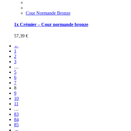
Cour Normande Bronze
1x Crémier – Cour normande bronze
57,39
€
←
1
2
3
…
5
6
7
8
9
10
11
…
83
84
85
→