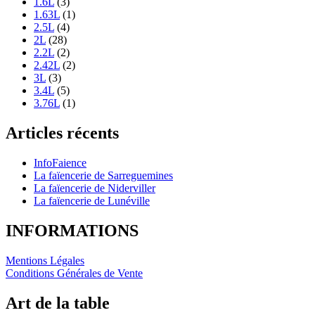
1.6L
(3)
1.63L
(1)
2.5L
(4)
2L
(28)
2.2L
(2)
2.42L
(2)
3L
(3)
3.4L
(5)
3.76L
(1)
Articles récents
InfoFaience
La faïencerie de Sarreguemines
La faïencerie de Niderviller
La faïencerie de Lunéville
INFORMATIONS
Mentions Légales
Conditions Générales de Vente
Art de la table