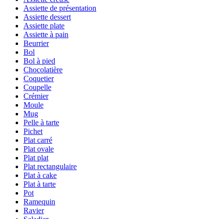
Assiette de présentation
Assiette dessert
Assiette plate
Assiette à pain
Beurrier
Bol
Bol à pied
Chocolatière
Coquetier
Coupelle
Crémier
Moule
Mug
Pelle à tarte
Pichet
Plat carré
Plat ovale
Plat plat
Plat rectangulaire
Plat à cake
Plat à tarte
Pot
Ramequin
Ravier