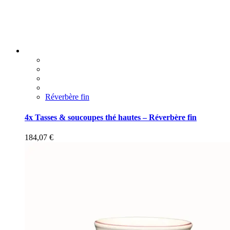
Réverbère fin
4x Tasses & soucoupes thé hautes – Réverbère fin
184,07
€