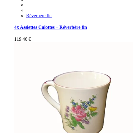
Réverbère fin
4x Assiettes Calottes – Réverbère fin
119,46
€