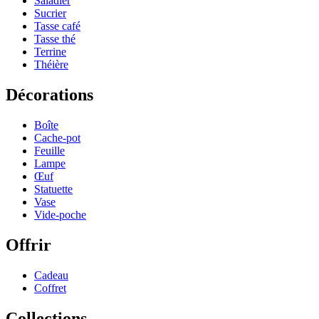
Saladier
Sucrier
Tasse café
Tasse thé
Terrine
Théière
Décorations
Boîte
Cache-pot
Feuille
Lampe
Œuf
Statuette
Vase
Vide-poche
Offrir
Cadeau
Coffret
Collections