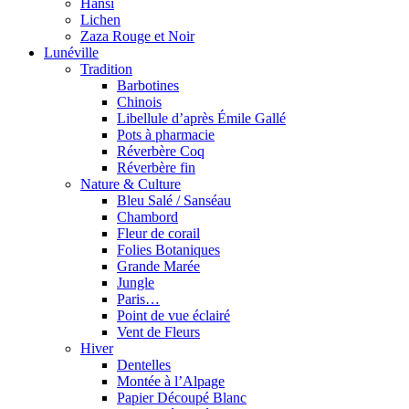
Hansi
Lichen
Zaza Rouge et Noir
Lunéville
Tradition
Barbotines
Chinois
Libellule d’après Émile Gallé
Pots à pharmacie
Réverbère Coq
Réverbère fin
Nature & Culture
Bleu Salé / Sanséau
Chambord
Fleur de corail
Folies Botaniques
Grande Marée
Jungle
Paris…
Point de vue éclairé
Vent de Fleurs
Hiver
Dentelles
Montée à l’Alpage
Papier Découpé Blanc