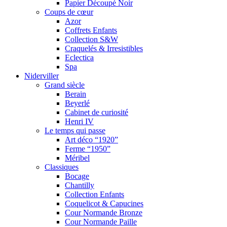
Papier Découpé Noir
Coups de cœur
Azor
Coffrets Enfants
Collection S&W
Craquelés & Irresistibles
Eclectica
Spa
Niderviller
Grand siècle
Berain
Beyerlé
Cabinet de curiosité
Henri IV
Le temps qui passe
Art déco “1920”
Ferme “1950”
Méribel
Classiques
Bocage
Chantilly
Collection Enfants
Coquelicot & Capucines
Cour Normande Bronze
Cour Normande Paille