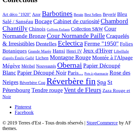
Barbotines
Bleu
Art déco "1920"
Azor
Beyerlé
Berain
Best Sellers
Chambord
Bocage
Cabinet de curiosité
Salé / Sanséau
Chantilly
Cour
Chinois
Collection S&W
Coffrets Enfants
Cour Normande Paille
Normande Bronze
Craquelés
Eclectica
& Irresistibles
Ferme "1950"
Dentelles
Folies
Jeux d'Hiver
Botaniques
Hansi
Grande Marée
Henri IV
Libellule
Montagne Rouge
Montée à l'Alpage
Lichen
d'après Émile Gallé
Obernai
Papier Découpé
Mégève
Nouveautés
Méribel
Blanc
Papier Découpé Noir
Rose des
Paris...
Pots à pharmacie
Réverbère fin
Spa
Neiges
St
Réverbère Coq
Vent de Fleurs
Pétersbourg
Tendre rouge
Zaza Rouge et
Noir
Pinterest
Facebook
© 2019 Terres d'Est - Tous droits réservés
|
StoreCommerce
by AF
themes.