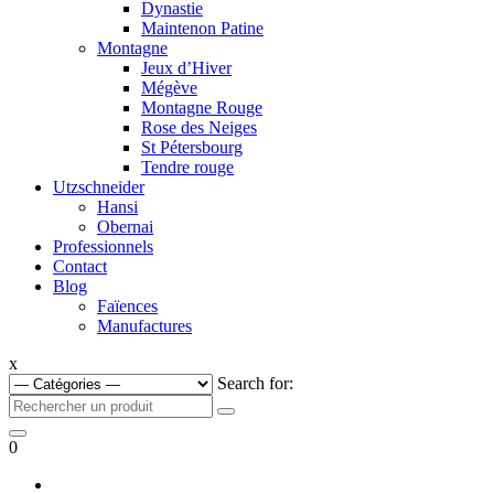
Dynastie
Maintenon Patine
Montagne
Jeux d’Hiver
Mégève
Montagne Rouge
Rose des Neiges
St Pétersbourg
Tendre rouge
Utzschneider
Hansi
Obernai
Professionnels
Contact
Blog
Faïences
Manufactures
x
Search for:
0