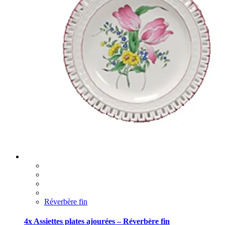
Réverbère fin
4x Assiettes plates ajourées – Réverbère fin