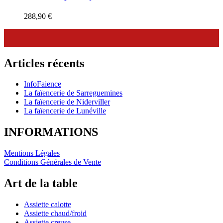
288,90
€
Articles récents
InfoFaience
La faïencerie de Sarreguemines
La faïencerie de Niderviller
La faïencerie de Lunéville
INFORMATIONS
Mentions Légales
Conditions Générales de Vente
Art de la table
Assiette calotte
Assiette chaud/froid
Assiette creuse