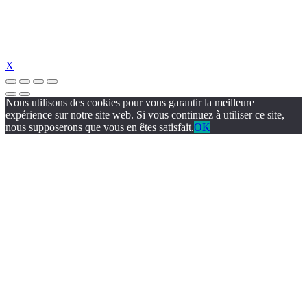
X
Nous utilisons des cookies pour vous garantir la meilleure
expérience sur notre site web. Si vous continuez à utiliser ce site,
nous supposerons que vous en êtes satisfait.
OK
izipal
jojobet
https://www.suc-chou.com/
jojobet
https://hubmode.org/
jojo