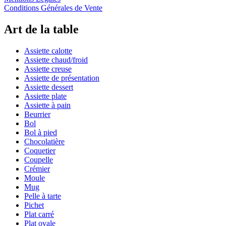
Conditions Générales de Vente
Art de la table
Assiette calotte
Assiette chaud/froid
Assiette creuse
Assiette de présentation
Assiette dessert
Assiette plate
Assiette à pain
Beurrier
Bol
Bol à pied
Chocolatière
Coquetier
Coupelle
Crémier
Moule
Mug
Pelle à tarte
Pichet
Plat carré
Plat ovale