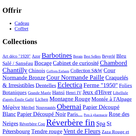
Offrir
Cadeau
Coffret
Collections
Barbotines
Bleu
Art déco "1920"
Azor
Beyerlé
Berain
Best Sellers
Chambord
Bocage
Cabinet de curiosité
Salé / Sanséau
Chantilly
Cour
Chinois
Collection S&W
Coffrets Enfants
Cour Normande Paille
Normande Bronze
Craquelés
Eclectica
& Irresistibles
Ferme "1950"
Dentelles
Folies
Jeux d'Hiver
Botaniques
Hansi
Grande Marée
Henri IV
Libellule
Montagne Rouge
Montée à l'Alpage
Lichen
d'après Émile Gallé
Obernai
Papier Découpé
Mégève
Nouveautés
Méribel
Blanc
Papier Découpé Noir
Rose des
Paris...
Pots à pharmacie
Réverbère fin
Spa
Neiges
St
Réverbère Coq
Vent de Fleurs
Pétersbourg
Tendre rouge
Zaza Rouge et