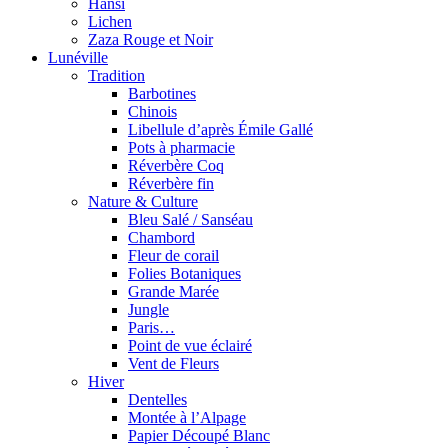
Hansi
Lichen
Zaza Rouge et Noir
Lunéville
Tradition
Barbotines
Chinois
Libellule d’après Émile Gallé
Pots à pharmacie
Réverbère Coq
Réverbère fin
Nature & Culture
Bleu Salé / Sanséau
Chambord
Fleur de corail
Folies Botaniques
Grande Marée
Jungle
Paris…
Point de vue éclairé
Vent de Fleurs
Hiver
Dentelles
Montée à l’Alpage
Papier Découpé Blanc