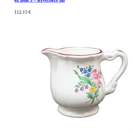
4x Bols 3 – Réverbère fin
112,15
€