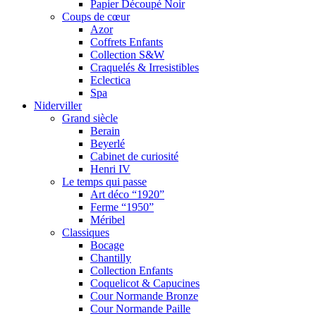
Papier Découpé Noir
Coups de cœur
Azor
Coffrets Enfants
Collection S&W
Craquelés & Irresistibles
Eclectica
Spa
Niderviller
Grand siècle
Berain
Beyerlé
Cabinet de curiosité
Henri IV
Le temps qui passe
Art déco “1920”
Ferme “1950”
Méribel
Classiques
Bocage
Chantilly
Collection Enfants
Coquelicot & Capucines
Cour Normande Bronze
Cour Normande Paille