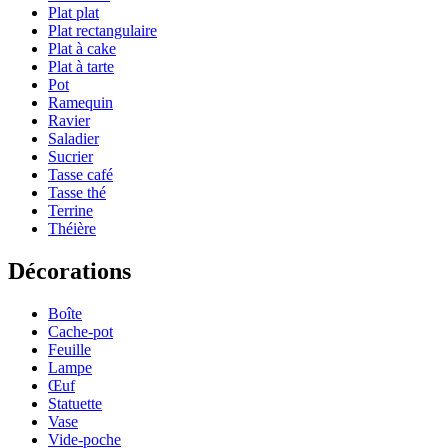
Plat plat
Plat rectangulaire
Plat à cake
Plat à tarte
Pot
Ramequin
Ravier
Saladier
Sucrier
Tasse café
Tasse thé
Terrine
Théière
Décorations
Boîte
Cache-pot
Feuille
Lampe
Œuf
Statuette
Vase
Vide-poche