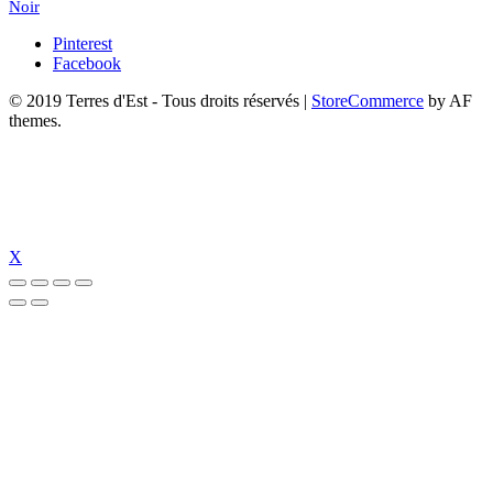
Noir
Pinterest
Facebook
© 2019 Terres d'Est - Tous droits réservés
|
StoreCommerce
by AF
themes.
X
güncel
tümbet giriş
tümbet
perabet güncel giriş
perabet güncel
perabet giriş