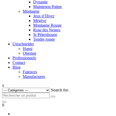
Dynastie
Maintenon Patine
Montagne
Jeux d’Hiver
Mégève
Montagne Rouge
Rose des Neiges
St Pétersbourg
Tendre rouge
Utzschneider
Hansi
Obernai
Professionnels
Contact
Blog
Faïences
Manufactures
x
Search for:
0