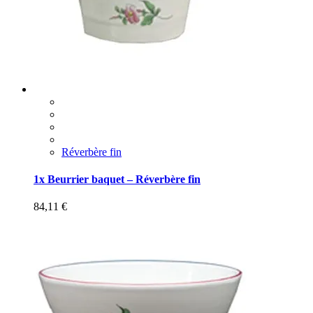
Réverbère fin
1x Beurrier baquet – Réverbère fin
84,11
€