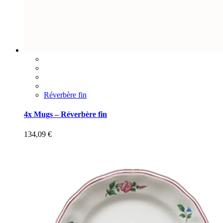
Réverbère fin
4x Mugs – Réverbère fin
134,09
€