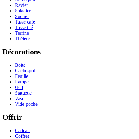
Ravier
Saladier
Sucrier
Tasse café
Tasse thé
Terrine
Théière
Décorations
Boîte
Cache-pot
Feuille
Lampe
Œuf
Statuette
Vase
Vide-poche
Offrir
Cadeau
Coffret