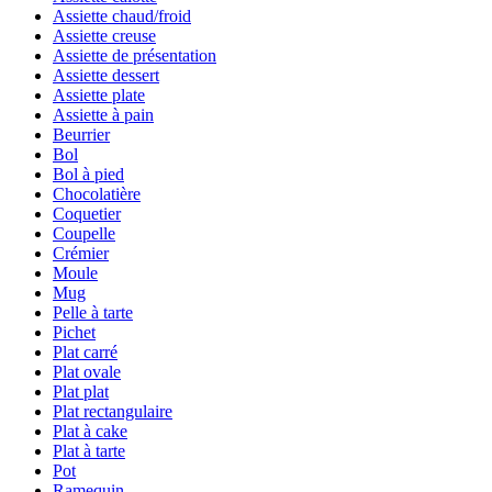
Assiette chaud/froid
Assiette creuse
Assiette de présentation
Assiette dessert
Assiette plate
Assiette à pain
Beurrier
Bol
Bol à pied
Chocolatière
Coquetier
Coupelle
Crémier
Moule
Mug
Pelle à tarte
Pichet
Plat carré
Plat ovale
Plat plat
Plat rectangulaire
Plat à cake
Plat à tarte
Pot
Ramequin