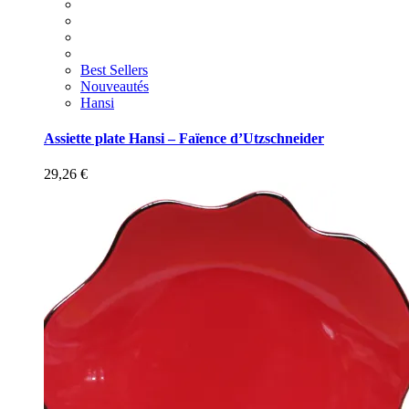
Best Sellers
Nouveautés
Hansi
Assiette plate Hansi – Faïence d’Utzschneider
29,26
€