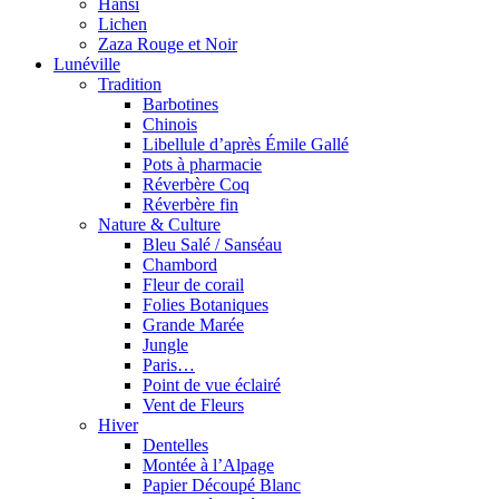
Hansi
Lichen
Zaza Rouge et Noir
Lunéville
Tradition
Barbotines
Chinois
Libellule d’après Émile Gallé
Pots à pharmacie
Réverbère Coq
Réverbère fin
Nature & Culture
Bleu Salé / Sanséau
Chambord
Fleur de corail
Folies Botaniques
Grande Marée
Jungle
Paris…
Point de vue éclairé
Vent de Fleurs
Hiver
Dentelles
Montée à l’Alpage
Papier Découpé Blanc