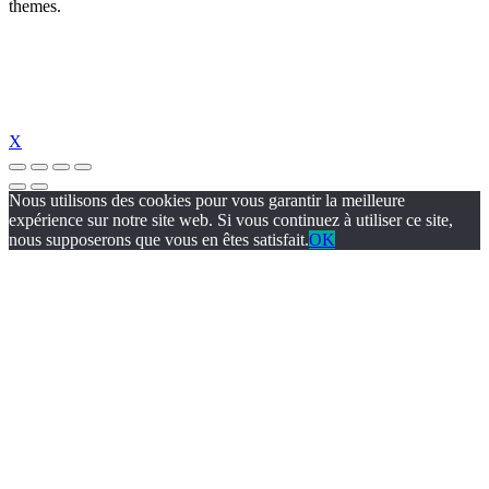
themes.
X
Nous utilisons des cookies pour vous garantir la meilleure
expérience sur notre site web. Si vous continuez à utiliser ce site,
nous supposerons que vous en êtes satisfait.
OK
el giriş
holiganbet güncel
holiganbet giriş
holiganbet
pulibet güncel giriş