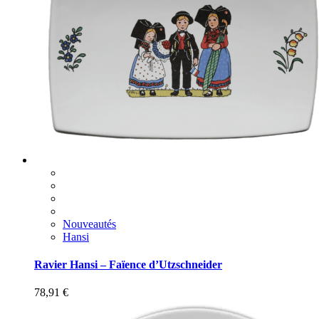
Nouveautés
Hansi
Ravier Hansi – Faïence d’Utzschneider
78,91
€