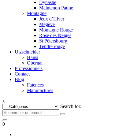
Dynastie
Maintenon Patine
Montagne
Jeux d’Hiver
Mégève
Montagne Rouge
Rose des Neiges
St Pétersbourg
Tendre rouge
Utzschneider
Hansi
Obernai
Professionnels
Contact
Blog
Faïences
Manufactures
x
Search for:
0