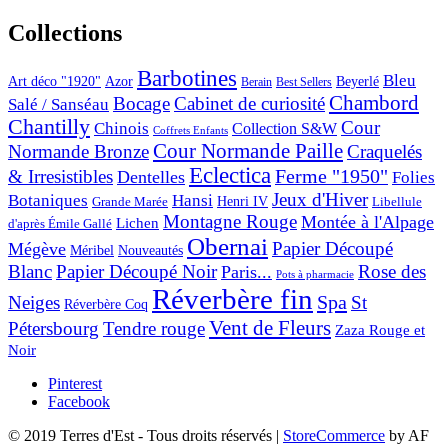
Collections
Barbotines
Bleu
Art déco "1920"
Azor
Beyerlé
Berain
Best Sellers
Chambord
Bocage
Cabinet de curiosité
Salé / Sanséau
Chantilly
Cour
Chinois
Collection S&W
Coffrets Enfants
Cour Normande Paille
Normande Bronze
Craquelés
Eclectica
& Irresistibles
Ferme "1950"
Dentelles
Folies
Jeux d'Hiver
Botaniques
Hansi
Grande Marée
Henri IV
Libellule
Montagne Rouge
Montée à l'Alpage
Lichen
d'après Émile Gallé
Obernai
Papier Découpé
Mégève
Nouveautés
Méribel
Blanc
Papier Découpé Noir
Rose des
Paris...
Pots à pharmacie
Réverbère fin
Spa
Neiges
St
Réverbère Coq
Vent de Fleurs
Pétersbourg
Tendre rouge
Zaza Rouge et
Noir
Pinterest
Facebook
© 2019 Terres d'Est - Tous droits réservés
|
StoreCommerce
by AF