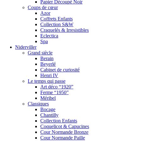
Papier Découpé Noir
Coups de cœur
Azor
Coffrets Enfants
Collection S&W
Craquelés & Irresistibles
Eclectica
Spa
Niderviller
Grand siècle
Berain
Beyerlé
Cabinet de curiosité
Henri IV
Le temps qui passe
Art déco “1920”
Ferme “1950”
Méribel
Classiques
Bocage
Chantilly
Collection Enfants
Coquelicot & Capucines
Cour Normande Bronze
Cour Normande Paille