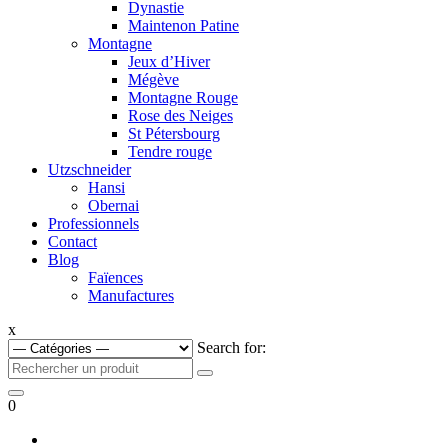
Dynastie
Maintenon Patine
Montagne
Jeux d’Hiver
Mégève
Montagne Rouge
Rose des Neiges
St Pétersbourg
Tendre rouge
Utzschneider
Hansi
Obernai
Professionnels
Contact
Blog
Faïences
Manufactures
x
Search for:
0