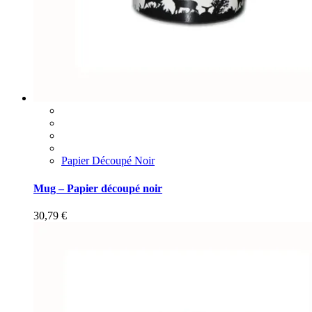
Papier Découpé Noir
Mug – Papier découpé noir
30,79
€