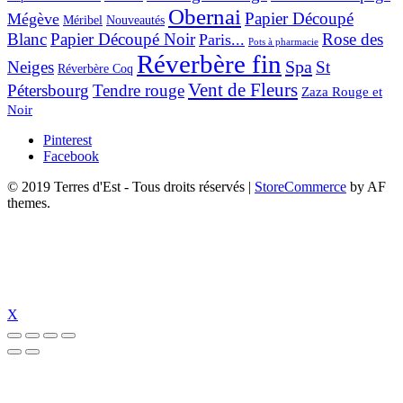
Obernai
Papier Découpé
Mégève
Nouveautés
Méribel
Blanc
Papier Découpé Noir
Rose des
Paris...
Pots à pharmacie
Réverbère fin
Spa
Neiges
St
Réverbère Coq
Vent de Fleurs
Pétersbourg
Tendre rouge
Zaza Rouge et
Noir
Pinterest
Facebook
© 2019 Terres d'Est - Tous droits réservés
|
StoreCommerce
by AF
themes.
X
anbet güncel giriş
holiganbet güncel
holiganbet giriş
holiganbet
pulibet gün