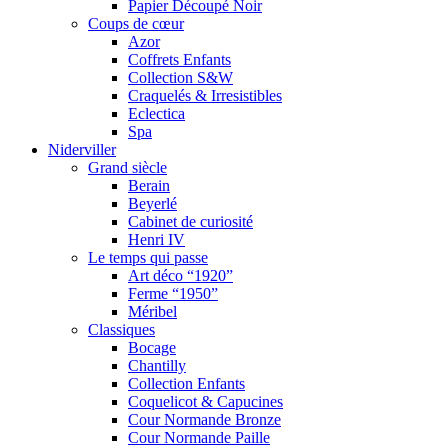
Papier Découpé Noir
Coups de cœur
Azor
Coffrets Enfants
Collection S&W
Craquelés & Irresistibles
Eclectica
Spa
Niderviller
Grand siècle
Berain
Beyerlé
Cabinet de curiosité
Henri IV
Le temps qui passe
Art déco “1920”
Ferme “1950”
Méribel
Classiques
Bocage
Chantilly
Collection Enfants
Coquelicot & Capucines
Cour Normande Bronze
Cour Normande Paille