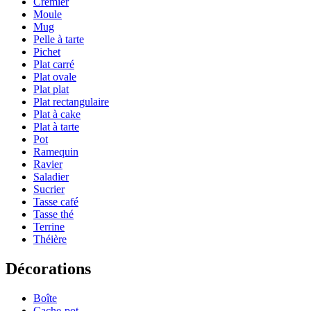
Crémier
Moule
Mug
Pelle à tarte
Pichet
Plat carré
Plat ovale
Plat plat
Plat rectangulaire
Plat à cake
Plat à tarte
Pot
Ramequin
Ravier
Saladier
Sucrier
Tasse café
Tasse thé
Terrine
Théière
Décorations
Boîte
Cache-pot