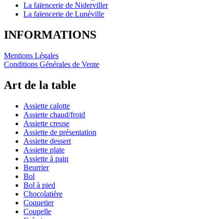
La faïencerie de Niderviller
La faïencerie de Lunéville
INFORMATIONS
Mentions Légales
Conditions Générales de Vente
Art de la table
Assiette calotte
Assiette chaud/froid
Assiette creuse
Assiette de présentation
Assiette dessert
Assiette plate
Assiette à pain
Beurrier
Bol
Bol à pied
Chocolatière
Coquetier
Coupelle