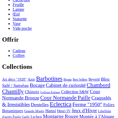
Feuille
Lampe
Œuf
Statuette
Vase
Vide-poche
Offrir
Cadeau
Coffret
Collections
Barbotines
Bleu
Art déco "1920"
Azor
Beyerlé
Berain
Best Sellers
Chambord
Bocage
Cabinet de curiosité
Salé / Sanséau
Chantilly
Cour
Chinois
Collection S&W
Coffrets Enfants
Cour Normande Paille
Normande Bronze
Craquelés
Eclectica
& Irresistibles
Ferme "1950"
Dentelles
Folies
Jeux d'Hiver
Botaniques
Hansi
Grande Marée
Henri IV
Libellule
Montagne Rouge
Montée à l'Alpage
Lichen
d'après Émile Gallé