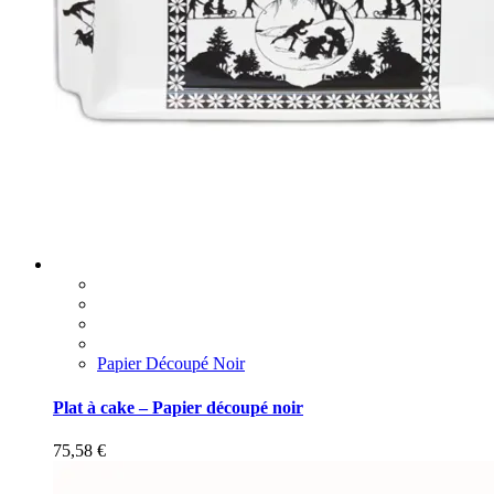
Papier Découpé Noir
Plat à cake – Papier découpé noir
75,58
€