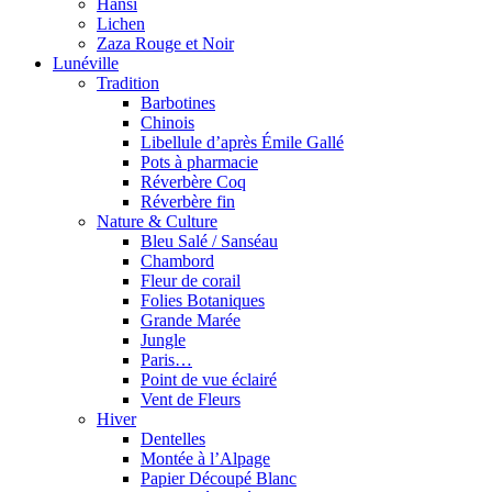
Hansi
Lichen
Zaza Rouge et Noir
Lunéville
Tradition
Barbotines
Chinois
Libellule d’après Émile Gallé
Pots à pharmacie
Réverbère Coq
Réverbère fin
Nature & Culture
Bleu Salé / Sanséau
Chambord
Fleur de corail
Folies Botaniques
Grande Marée
Jungle
Paris…
Point de vue éclairé
Vent de Fleurs
Hiver
Dentelles
Montée à l’Alpage
Papier Découpé Blanc