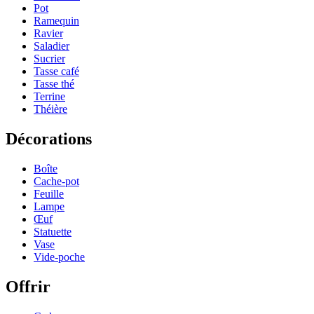
Pot
Ramequin
Ravier
Saladier
Sucrier
Tasse café
Tasse thé
Terrine
Théière
Décorations
Boîte
Cache-pot
Feuille
Lampe
Œuf
Statuette
Vase
Vide-poche
Offrir