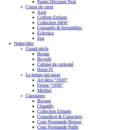
Papier Découpé Noir
Coups de cœur
Azor
Coffrets Enfants
Collection S&W
Craquelés & Irresistibles
Eclectica
Spa
Niderviller
Grand siècle
Berain
Beyerlé
Cabinet de curiosité
Henri IV
Le temps qui passe
Art déco “1920”
Ferme “1950”
Méribel
Classiques
Bocage
Chantilly
Collection Enfants
Coquelicot & Capucines
Cour Normande Bronze
Cour Normande Paille