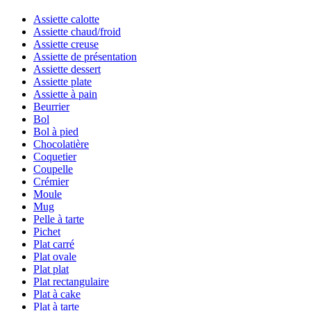
Assiette calotte
Assiette chaud/froid
Assiette creuse
Assiette de présentation
Assiette dessert
Assiette plate
Assiette à pain
Beurrier
Bol
Bol à pied
Chocolatière
Coquetier
Coupelle
Crémier
Moule
Mug
Pelle à tarte
Pichet
Plat carré
Plat ovale
Plat plat
Plat rectangulaire
Plat à cake
Plat à tarte