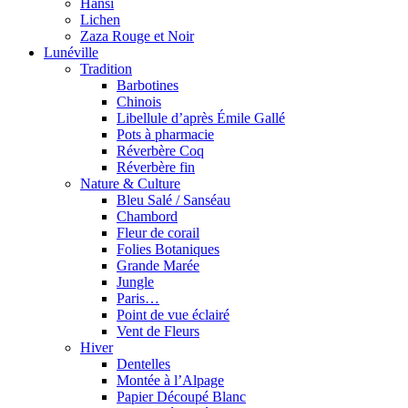
Hansi
Lichen
Zaza Rouge et Noir
Lunéville
Tradition
Barbotines
Chinois
Libellule d’après Émile Gallé
Pots à pharmacie
Réverbère Coq
Réverbère fin
Nature & Culture
Bleu Salé / Sanséau
Chambord
Fleur de corail
Folies Botaniques
Grande Marée
Jungle
Paris…
Point de vue éclairé
Vent de Fleurs
Hiver
Dentelles
Montée à l’Alpage
Papier Découpé Blanc