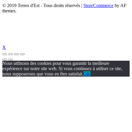
© 2019 Terres d'Est - Tous droits réservés
|
StoreCommerce
by AF
themes.
X
Nous utilisons des cookies pour vous garantir la meilleure
expérience sur notre site web. Si vous continuez à utiliser ce site,
nous supposerons que vous en êtes satisfait.
OK
zipal