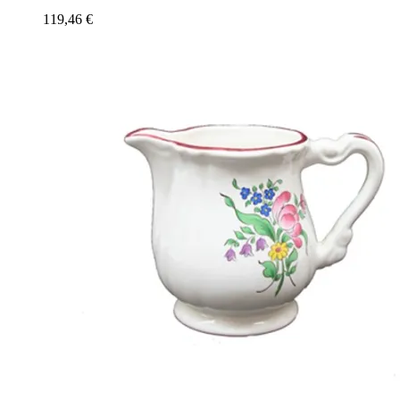
119,46
€