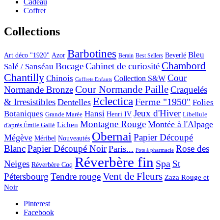
Cadeau
Coffret
Collections
Barbotines
Bleu
Art déco "1920"
Azor
Beyerlé
Berain
Best Sellers
Chambord
Bocage
Cabinet de curiosité
Salé / Sanséau
Chantilly
Cour
Chinois
Collection S&W
Coffrets Enfants
Cour Normande Paille
Normande Bronze
Craquelés
Eclectica
& Irresistibles
Ferme "1950"
Dentelles
Folies
Jeux d'Hiver
Botaniques
Hansi
Grande Marée
Henri IV
Libellule
Montagne Rouge
Montée à l'Alpage
Lichen
d'après Émile Gallé
Obernai
Papier Découpé
Mégève
Nouveautés
Méribel
Blanc
Papier Découpé Noir
Rose des
Paris...
Pots à pharmacie
Réverbère fin
Spa
Neiges
St
Réverbère Coq
Vent de Fleurs
Pétersbourg
Tendre rouge
Zaza Rouge et
Noir
Pinterest
Facebook