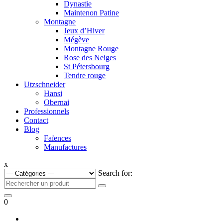
Dynastie
Maintenon Patine
Montagne
Jeux d’Hiver
Mégève
Montagne Rouge
Rose des Neiges
St Pétersbourg
Tendre rouge
Utzschneider
Hansi
Obernai
Professionnels
Contact
Blog
Faïences
Manufactures
x
Search for:
0