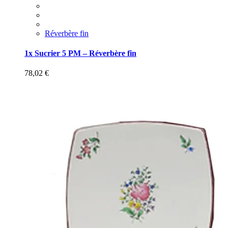
Réverbère fin
1x Sucrier 5 PM – Réverbère fin
78,02
€