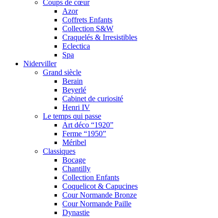
Coups de cœur
Azor
Coffrets Enfants
Collection S&W
Craquelés & Irresistibles
Eclectica
Spa
Niderviller
Grand siècle
Berain
Beyerlé
Cabinet de curiosité
Henri IV
Le temps qui passe
Art déco “1920”
Ferme “1950”
Méribel
Classiques
Bocage
Chantilly
Collection Enfants
Coquelicot & Capucines
Cour Normande Bronze
Cour Normande Paille
Dynastie