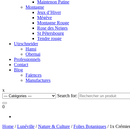
Maintenon Patine
Montagne
Jeux d’Hiver
Mégève
Montagne Rouge
Rose des Neiges
St Pétersbourg
Tendre rouge
Utzschneider
Hansi
Obernai
Professionnels
Contact
Blog
Faïences
Manufactures
x
Search for:
0
Home
/
Lunéville
/
Nature & Culture
/
Folies Botaniques
/ 1x Crémier