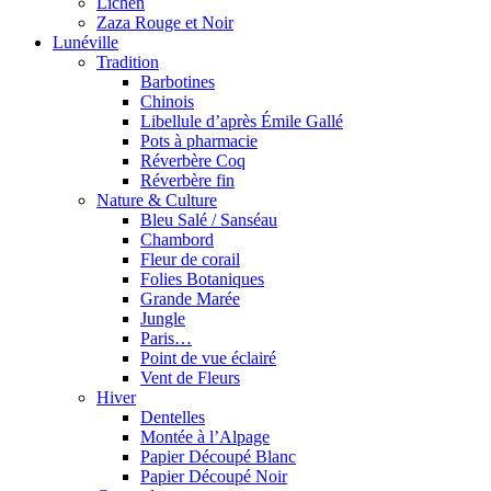
Lichen
Zaza Rouge et Noir
Lunéville
Tradition
Barbotines
Chinois
Libellule d’après Émile Gallé
Pots à pharmacie
Réverbère Coq
Réverbère fin
Nature & Culture
Bleu Salé / Sanséau
Chambord
Fleur de corail
Folies Botaniques
Grande Marée
Jungle
Paris…
Point de vue éclairé
Vent de Fleurs
Hiver
Dentelles
Montée à l’Alpage
Papier Découpé Blanc
Papier Découpé Noir