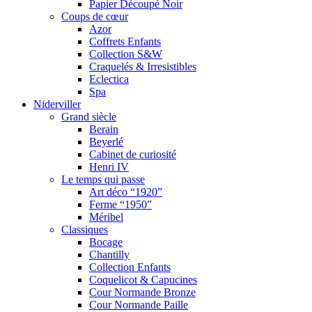
Papier Découpé Noir
Coups de cœur
Azor
Coffrets Enfants
Collection S&W
Craquelés & Irresistibles
Eclectica
Spa
Niderviller
Grand siècle
Berain
Beyerlé
Cabinet de curiosité
Henri IV
Le temps qui passe
Art déco “1920”
Ferme “1950”
Méribel
Classiques
Bocage
Chantilly
Collection Enfants
Coquelicot & Capucines
Cour Normande Bronze
Cour Normande Paille