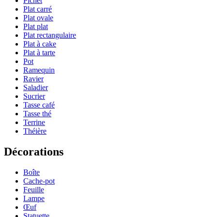
Pichet
Plat carré
Plat ovale
Plat plat
Plat rectangulaire
Plat à cake
Plat à tarte
Pot
Ramequin
Ravier
Saladier
Sucrier
Tasse café
Tasse thé
Terrine
Théière
Décorations
Boîte
Cache-pot
Feuille
Lampe
Œuf
Statuette