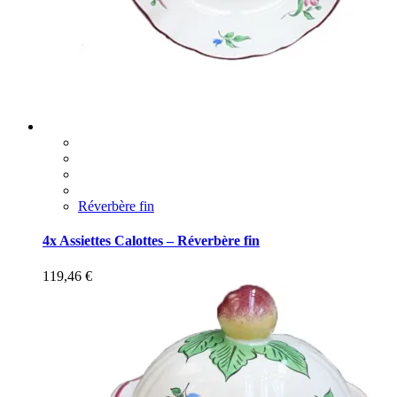
Réverbère fin
4x Assiettes Calottes – Réverbère fin
119,46
€