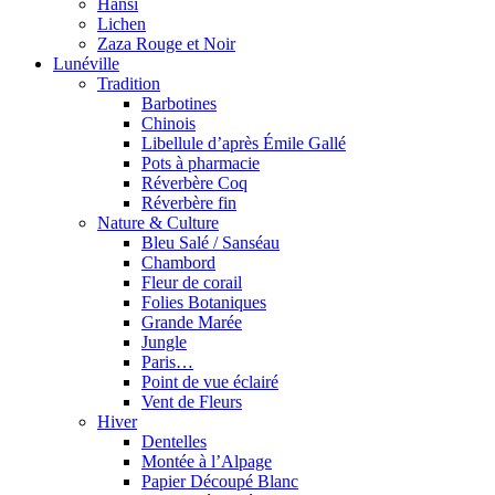
Hansi
Lichen
Zaza Rouge et Noir
Lunéville
Tradition
Barbotines
Chinois
Libellule d’après Émile Gallé
Pots à pharmacie
Réverbère Coq
Réverbère fin
Nature & Culture
Bleu Salé / Sanséau
Chambord
Fleur de corail
Folies Botaniques
Grande Marée
Jungle
Paris…
Point de vue éclairé
Vent de Fleurs
Hiver
Dentelles
Montée à l’Alpage
Papier Découpé Blanc