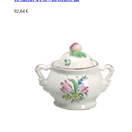
92,64
€