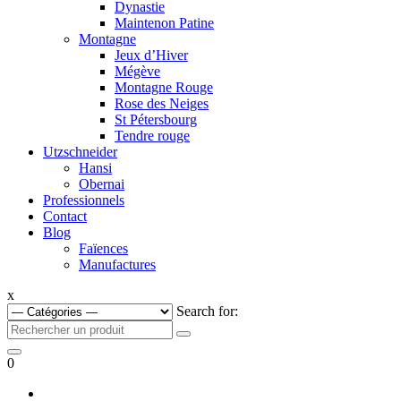
Dynastie
Maintenon Patine
Montagne
Jeux d’Hiver
Mégève
Montagne Rouge
Rose des Neiges
St Pétersbourg
Tendre rouge
Utzschneider
Hansi
Obernai
Professionnels
Contact
Blog
Faïences
Manufactures
x
Search for:
0