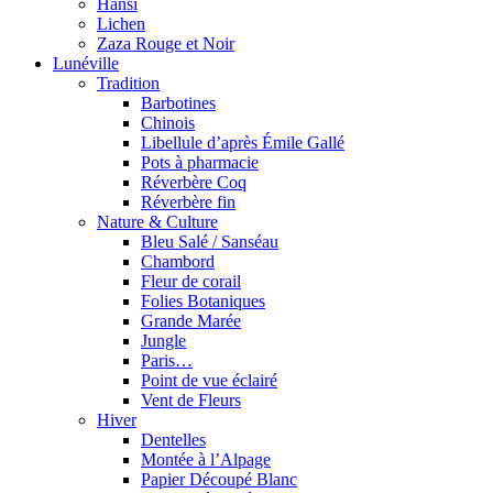
Hansi
Lichen
Zaza Rouge et Noir
Lunéville
Tradition
Barbotines
Chinois
Libellule d’après Émile Gallé
Pots à pharmacie
Réverbère Coq
Réverbère fin
Nature & Culture
Bleu Salé / Sanséau
Chambord
Fleur de corail
Folies Botaniques
Grande Marée
Jungle
Paris…
Point de vue éclairé
Vent de Fleurs
Hiver
Dentelles
Montée à l’Alpage
Papier Découpé Blanc