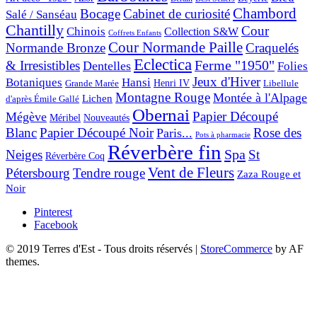
Chambord
Bocage
Cabinet de curiosité
Salé / Sanséau
Chantilly
Cour
Chinois
Collection S&W
Coffrets Enfants
Cour Normande Paille
Normande Bronze
Craquelés
Eclectica
& Irresistibles
Ferme "1950"
Dentelles
Folies
Jeux d'Hiver
Botaniques
Hansi
Grande Marée
Henri IV
Libellule
Montagne Rouge
Montée à l'Alpage
Lichen
d'après Émile Gallé
Obernai
Papier Découpé
Mégève
Nouveautés
Méribel
Blanc
Papier Découpé Noir
Rose des
Paris...
Pots à pharmacie
Réverbère fin
Spa
Neiges
St
Réverbère Coq
Vent de Fleurs
Pétersbourg
Tendre rouge
Zaza Rouge et
Noir
Pinterest
Facebook
© 2019 Terres d'Est - Tous droits réservés
|
StoreCommerce
by AF
themes.