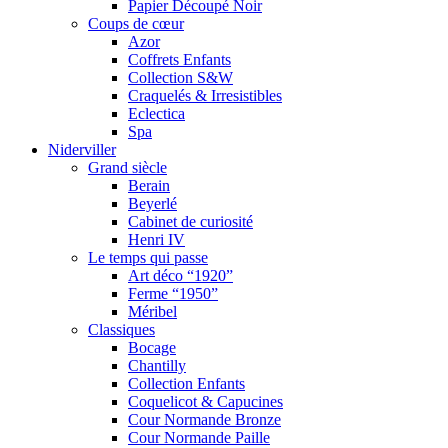
Papier Découpé Noir
Coups de cœur
Azor
Coffrets Enfants
Collection S&W
Craquelés & Irresistibles
Eclectica
Spa
Niderviller
Grand siècle
Berain
Beyerlé
Cabinet de curiosité
Henri IV
Le temps qui passe
Art déco “1920”
Ferme “1950”
Méribel
Classiques
Bocage
Chantilly
Collection Enfants
Coquelicot & Capucines
Cour Normande Bronze
Cour Normande Paille