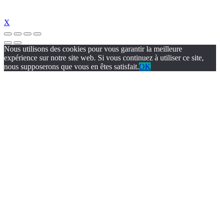
X
Nous utilisons des cookies pour vous garantir la meilleure
expérience sur notre site web. Si vous continuez à utiliser ce site,
nous supposerons que vous en êtes satisfait.
OK
giriş
jojobet
jojobet giriş
jojobet