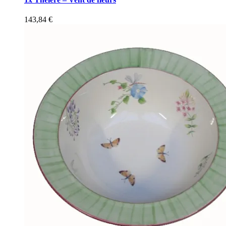
143,84
€