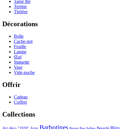
Tasse thé
Terrine
Théière
Décorations
Boîte
Cache-pot
Feuille
Lampe
Œuf
Statuette
Vase
Vide-poche
Offrir
Cadeau
Coffret
Collections
Barbotines
Bleu
Art déco "1920"
Azor
Beyerlé
Berain
Best Sellers