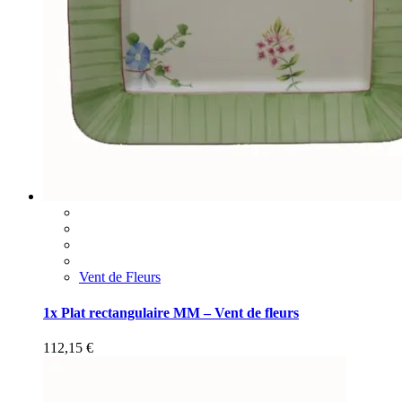
Vent de Fleurs
1x Plat rectangulaire MM – Vent de fleurs
112,15
€