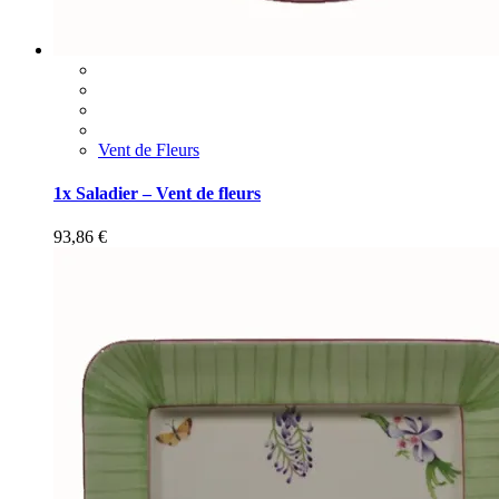
Vent de Fleurs
1x Saladier – Vent de fleurs
93,86
€