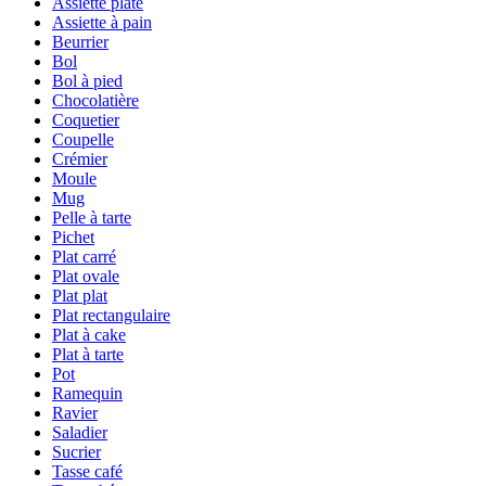
Assiette plate
Assiette à pain
Beurrier
Bol
Bol à pied
Chocolatière
Coquetier
Coupelle
Crémier
Moule
Mug
Pelle à tarte
Pichet
Plat carré
Plat ovale
Plat plat
Plat rectangulaire
Plat à cake
Plat à tarte
Pot
Ramequin
Ravier
Saladier
Sucrier
Tasse café