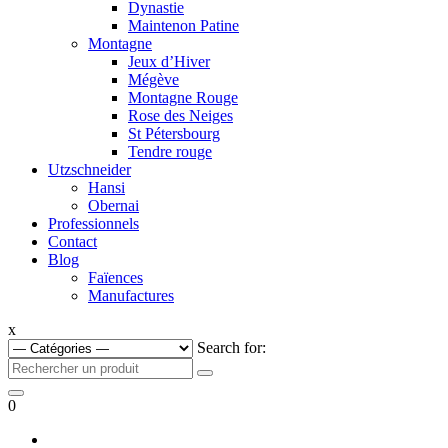
Dynastie
Maintenon Patine
Montagne
Jeux d’Hiver
Mégève
Montagne Rouge
Rose des Neiges
St Pétersbourg
Tendre rouge
Utzschneider
Hansi
Obernai
Professionnels
Contact
Blog
Faïences
Manufactures
x
Search for:
0