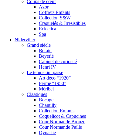
Coups de cœur
Azor
Coffrets Enfants
Collection S&W
Craquelés & Irresistibles
Eclectica
Spa
Niderviller
Grand siècle
Berain
Beyerlé
Cabinet de curiosité
Henri IV
Le temps qui passe
Art déco “1920”
Ferme “1950”
Méribel
Classiques
Bocage
Chantilly
Collection Enfants
Coquelicot & Capucines
Cour Normande Bronze
Cour Normande Paille
Dynastie