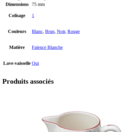
Dimensions
75 mm
Colisage
1
Couleurs
Blanc
,
Brun
,
Noir
,
Rouge
Matière
Faïence Blanche
Lave-vaisselle
Oui
Produits associés