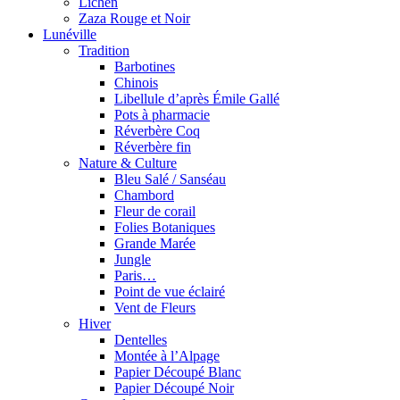
Lichen
Zaza Rouge et Noir
Lunéville
Tradition
Barbotines
Chinois
Libellule d’après Émile Gallé
Pots à pharmacie
Réverbère Coq
Réverbère fin
Nature & Culture
Bleu Salé / Sanséau
Chambord
Fleur de corail
Folies Botaniques
Grande Marée
Jungle
Paris…
Point de vue éclairé
Vent de Fleurs
Hiver
Dentelles
Montée à l’Alpage
Papier Découpé Blanc
Papier Découpé Noir