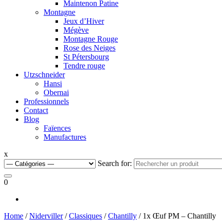
Maintenon Patine
Montagne
Jeux d’Hiver
Mégève
Montagne Rouge
Rose des Neiges
St Pétersbourg
Tendre rouge
Utzschneider
Hansi
Obernai
Professionnels
Contact
Blog
Faïences
Manufactures
x
Search for:
0
Home
/
Niderviller
/
Classiques
/
Chantilly
/ 1x Œuf PM – Chantilly