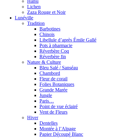
Hansi
Lichen
Zaza Rouge et Noir
Lunéville
Tradition
Barbotines
Chinois
Libellule d’après Émile Gallé
Pots à pharmacie
Réverbère Coq
Réverbère fin
Nature & Culture
Bleu Salé / Sanséau
Chambord
Fleur de corail
Folies Botaniques
Grande Marée
Jungle
Paris…
Point de vue éclairé
Vent de Fleurs
Hiver
Dentelles
Montée à l’Alpage
Papier Découpé Blanc