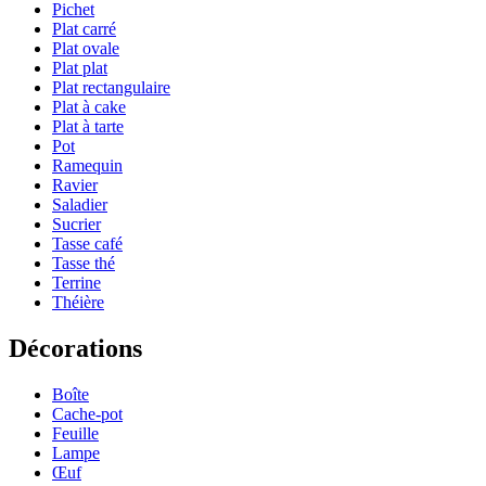
Pichet
Plat carré
Plat ovale
Plat plat
Plat rectangulaire
Plat à cake
Plat à tarte
Pot
Ramequin
Ravier
Saladier
Sucrier
Tasse café
Tasse thé
Terrine
Théière
Décorations
Boîte
Cache-pot
Feuille
Lampe
Œuf