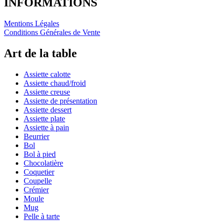
INFORMATIONS
Mentions Légales
Conditions Générales de Vente
Art de la table
Assiette calotte
Assiette chaud/froid
Assiette creuse
Assiette de présentation
Assiette dessert
Assiette plate
Assiette à pain
Beurrier
Bol
Bol à pied
Chocolatière
Coquetier
Coupelle
Crémier
Moule
Mug
Pelle à tarte