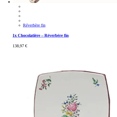
Réverbère fin
1x Chocolatière – Réverbère fin
138,97
€