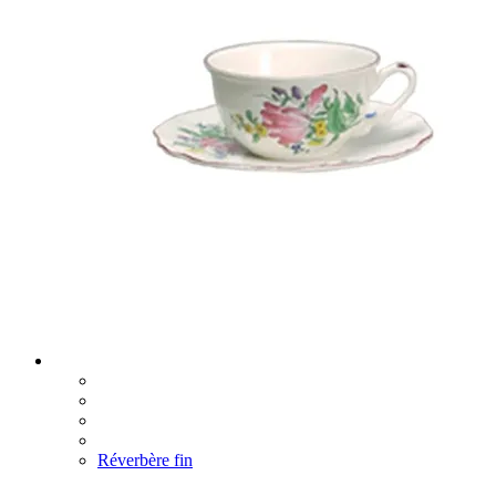
Réverbère fin