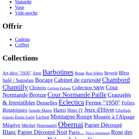
Statuette
Vase
Vide-poche
Offrir
Cadeau
Coffret
Collections
Barbotines
Bleu
Art déco "1920"
Azor
Beyerlé
Berain
Best Sellers
Chambord
Bocage
Cabinet de curiosité
Salé / Sanséau
Chantilly
Cour
Chinois
Collection S&W
Coffrets Enfants
Cour Normande Paille
Normande Bronze
Craquelés
Eclectica
& Irresistibles
Ferme "1950"
Dentelles
Folies
Jeux d'Hiver
Botaniques
Hansi
Grande Marée
Henri IV
Libellule
Montagne Rouge
Montée à l'Alpage
Lichen
d'après Émile Gallé
Obernai
Papier Découpé
Mégève
Nouveautés
Méribel
Blanc
Papier Découpé Noir
Rose des
Paris...
Pots à pharmacie