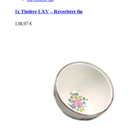
1x Théière LXV – Réverbère fin
138,97
€