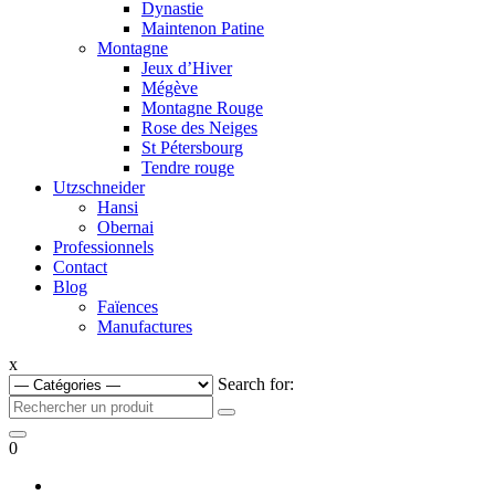
Dynastie
Maintenon Patine
Montagne
Jeux d’Hiver
Mégève
Montagne Rouge
Rose des Neiges
St Pétersbourg
Tendre rouge
Utzschneider
Hansi
Obernai
Professionnels
Contact
Blog
Faïences
Manufactures
x
Search for:
0