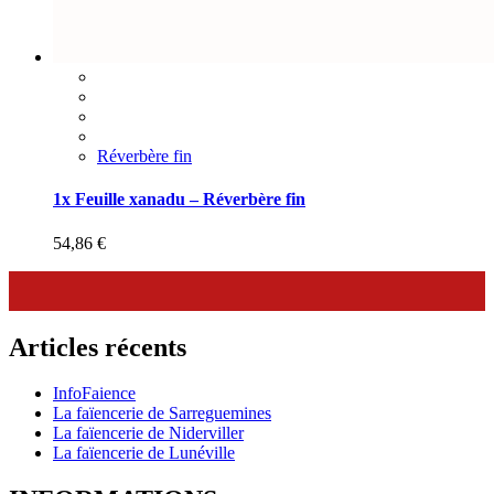
Réverbère fin
1x Feuille xanadu – Réverbère fin
54,86
€
Articles récents
InfoFaience
La faïencerie de Sarreguemines
La faïencerie de Niderviller
La faïencerie de Lunéville