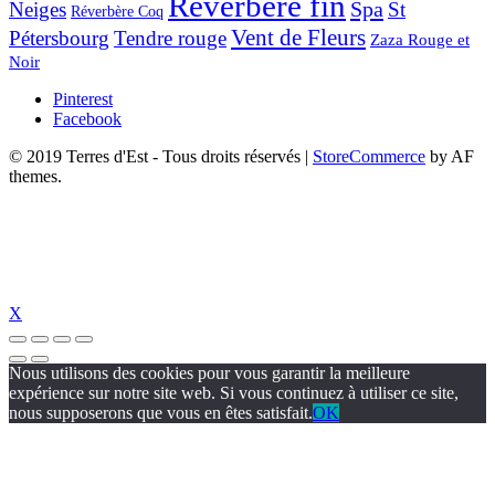
Réverbère fin
Spa
Neiges
St
Réverbère Coq
Vent de Fleurs
Pétersbourg
Tendre rouge
Zaza Rouge et
Noir
Pinterest
Facebook
© 2019 Terres d'Est - Tous droits réservés
|
StoreCommerce
by AF
themes.
X
Nous utilisons des cookies pour vous garantir la meilleure
expérience sur notre site web. Si vous continuez à utiliser ce site,
nous supposerons que vous en êtes satisfait.
OK
l
perabet giriş
perabet
jojobet giriş
jojobet
jojobet giriş
jojobet