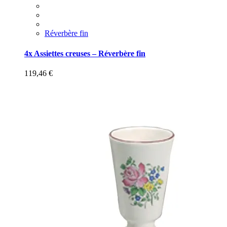
Réverbère fin
4x Assiettes creuses – Réverbère fin
119,46
€