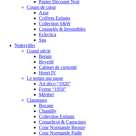
Papier Découpé Noir
Coups de cœur
Azor
Coffrets Enfants
Collection S&W
Craquelés & Irresistibles
Eclectica
Spa
Niderviller
Grand siècle
Berain
Beyerlé
Cabinet de curiosité
Henri IV
Le temps qui passe
Art déco “1920”
Ferme “1950”
Méribel
Classiques
Bocage
Chantilly
Collection Enfants
Coquelicot & Capucines
Cour Normande Bronze
Cour Normande Paille