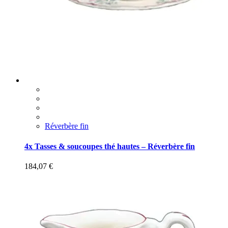
Réverbère fin
4x Tasses & soucoupes thé hautes – Réverbère fin
184,07
€