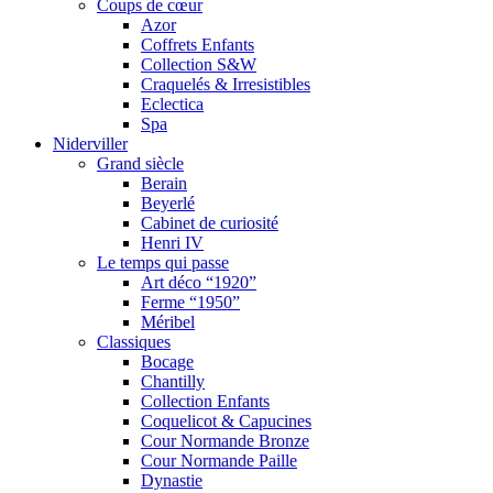
Coups de cœur
Azor
Coffrets Enfants
Collection S&W
Craquelés & Irresistibles
Eclectica
Spa
Niderviller
Grand siècle
Berain
Beyerlé
Cabinet de curiosité
Henri IV
Le temps qui passe
Art déco “1920”
Ferme “1950”
Méribel
Classiques
Bocage
Chantilly
Collection Enfants
Coquelicot & Capucines
Cour Normande Bronze
Cour Normande Paille
Dynastie