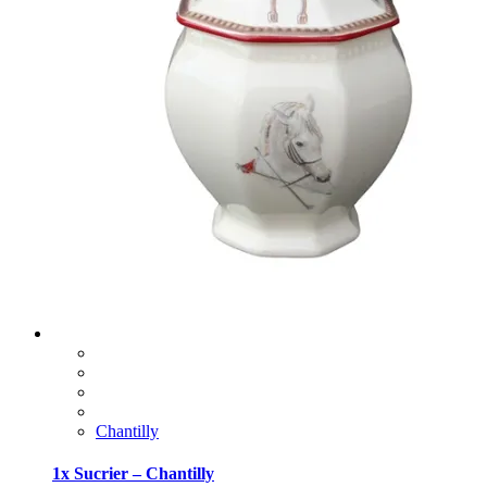
Chantilly
1x Sucrier – Chantilly