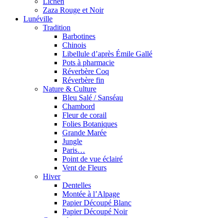
Lichen
Zaza Rouge et Noir
Lunéville
Tradition
Barbotines
Chinois
Libellule d’après Émile Gallé
Pots à pharmacie
Réverbère Coq
Réverbère fin
Nature & Culture
Bleu Salé / Sanséau
Chambord
Fleur de corail
Folies Botaniques
Grande Marée
Jungle
Paris…
Point de vue éclairé
Vent de Fleurs
Hiver
Dentelles
Montée à l’Alpage
Papier Découpé Blanc
Papier Découpé Noir