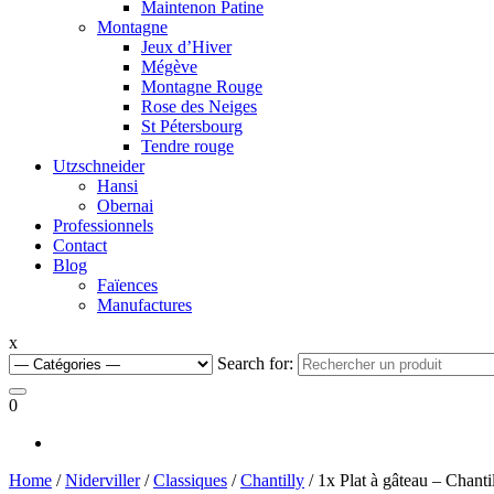
Maintenon Patine
Montagne
Jeux d’Hiver
Mégève
Montagne Rouge
Rose des Neiges
St Pétersbourg
Tendre rouge
Utzschneider
Hansi
Obernai
Professionnels
Contact
Blog
Faïences
Manufactures
x
Search for:
0
Home
/
Niderviller
/
Classiques
/
Chantilly
/ 1x Plat à gâteau – Chanti