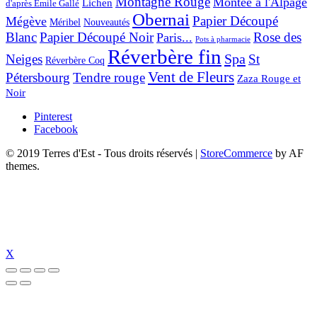
Montagne Rouge
Montée à l'Alpage
Lichen
d'après Émile Gallé
Obernai
Papier Découpé
Mégève
Nouveautés
Méribel
Blanc
Papier Découpé Noir
Rose des
Paris...
Pots à pharmacie
Réverbère fin
Spa
Neiges
St
Réverbère Coq
Vent de Fleurs
Pétersbourg
Tendre rouge
Zaza Rouge et
Noir
Pinterest
Facebook
© 2019 Terres d'Est - Tous droits réservés
|
StoreCommerce
by AF
themes.
X
ncel giriş
holiganbet güncel
holiganbet giriş
holiganbet
pulibet güncel giri