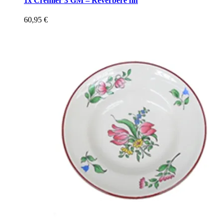
1x Crémier 3 GM – Réverbère fin
60,95
€