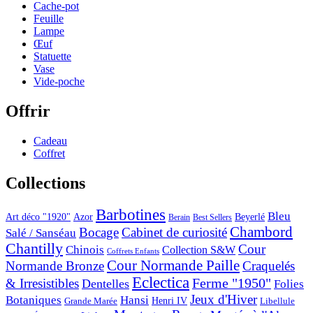
Cache-pot
Feuille
Lampe
Œuf
Statuette
Vase
Vide-poche
Offrir
Cadeau
Coffret
Collections
Barbotines
Bleu
Art déco "1920"
Azor
Beyerlé
Berain
Best Sellers
Chambord
Bocage
Cabinet de curiosité
Salé / Sanséau
Chantilly
Cour
Chinois
Collection S&W
Coffrets Enfants
Cour Normande Paille
Normande Bronze
Craquelés
Eclectica
& Irresistibles
Ferme "1950"
Dentelles
Folies
Jeux d'Hiver
Botaniques
Hansi
Grande Marée
Henri IV
Libellule