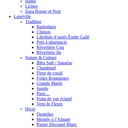
Hansi
Lichen
Zaza Rouge et Noir
Lunéville
Tradition
Barbotines
Chinois
Libellule d’après Émile Gallé
Pots à pharmacie
Réverbère Coq
Réverbère fin
Nature & Culture
Bleu Salé / Sanséau
Chambord
Fleur de corail
Folies Botaniques
Grande Marée
Jungle
Paris…
Point de vue éclairé
Vent de Fleurs
Hiver
Dentelles
Montée à l’Alpage
Papier Découpé Blanc