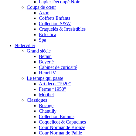
Papier Découpé Noir
Coups de cœur
Azor
Coffrets Enfants
Collection S&W
Craquelés & Irresistibles
Eclectica
Spa
Niderviller
Grand siècle
Berain
Beyerlé
Cabinet de curiosité
Henri IV
Le temps qui passe
Art déco “1920”
Ferme “1950”
Méribel
Classiques
Bocage
Chantilly
Collection Enfants
Coquelicot & Capucines
Cour Normande Bronze
Cour Normande Paille