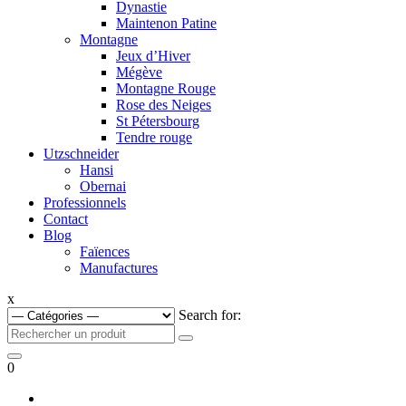
Dynastie
Maintenon Patine
Montagne
Jeux d’Hiver
Mégève
Montagne Rouge
Rose des Neiges
St Pétersbourg
Tendre rouge
Utzschneider
Hansi
Obernai
Professionnels
Contact
Blog
Faïences
Manufactures
x
Search for:
0