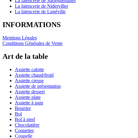
La faïencerie de Sarreguemines
La faïencerie de Niderviller
La faïencerie de Lunéville
INFORMATIONS
Mentions Légales
Conditions Générales de Vente
Art de la table
Assiette calotte
Assiette chaud/froid
Assiette creuse
Assiette de présentation
Assiette dessert
Assiette plate
Assiette à pain
Beurrier
Bol
Bol à pied
Chocolatière
Coquetier
Coupelle