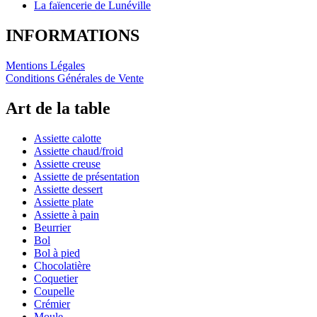
La faïencerie de Lunéville
INFORMATIONS
Mentions Légales
Conditions Générales de Vente
Art de la table
Assiette calotte
Assiette chaud/froid
Assiette creuse
Assiette de présentation
Assiette dessert
Assiette plate
Assiette à pain
Beurrier
Bol
Bol à pied
Chocolatière
Coquetier
Coupelle
Crémier
Moule