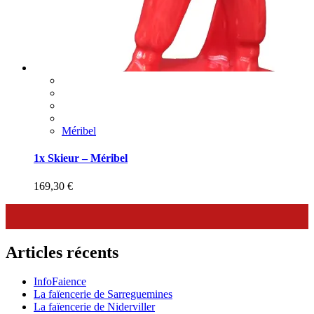
Méribel
1x Skieur – Méribel
169,30
€
Articles récents
InfoFaience
La faïencerie de Sarreguemines
La faïencerie de Niderviller