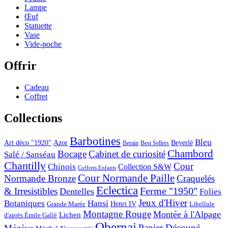
Lampe
Œuf
Statuette
Vase
Vide-poche
Offrir
Cadeau
Coffret
Collections
Barbotines
Bleu
Art déco "1920"
Azor
Beyerlé
Berain
Best Sellers
Chambord
Bocage
Cabinet de curiosité
Salé / Sanséau
Chantilly
Cour
Chinois
Collection S&W
Coffrets Enfants
Cour Normande Paille
Normande Bronze
Craquelés
Eclectica
& Irresistibles
Ferme "1950"
Dentelles
Folies
Jeux d'Hiver
Botaniques
Hansi
Grande Marée
Henri IV
Libellule
Montagne Rouge
Montée à l'Alpage
Lichen
d'après Émile Gallé
Obernai
Papier Découpé