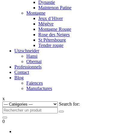
Dynastie
Maintenon Patine
Montagne
Jeux d’Hiver
Mégève
Montagne Rouge
Rose des Neiges
St Pétersbourg
Tendre rouge
Utzschneider
Hansi
Obernai
Professionnels
Contact
Blog
Faïences
Manufactures
x
Search for:
0