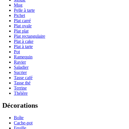
Mug
Pelle à tarte
Pichet
Plat carré
Plat ovale
Plat plat
Plat rectangulaire
Plat à cake
Plat à tarte
Pot
Ramequin
Ravier
Saladier
Sucrier
Tasse café
Tasse thé
Terrine
Théière
Décorations
Boîte
Cache-pot
Feuille