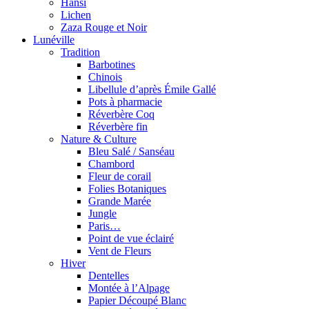
Hansi
Lichen
Zaza Rouge et Noir
Lunéville
Tradition
Barbotines
Chinois
Libellule d’après Émile Gallé
Pots à pharmacie
Réverbère Coq
Réverbère fin
Nature & Culture
Bleu Salé / Sanséau
Chambord
Fleur de corail
Folies Botaniques
Grande Marée
Jungle
Paris…
Point de vue éclairé
Vent de Fleurs
Hiver
Dentelles
Montée à l’Alpage
Papier Découpé Blanc