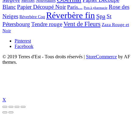
Mégève
Nouveautés
Méribel
Blanc
Papier Découpé Noir
Rose des
Paris...
Pots à pharmacie
Réverbère fin
Spa
Neiges
St
Réverbère Coq
Vent de Fleurs
Pétersbourg
Tendre rouge
Zaza Rouge et
Noir
Pinterest
Facebook
© 2019 Terres d'Est - Tous droits réservés
|
StoreCommerce
by AF
themes.
X
al
vidobet giriş
vidobet
betebet giriş
betebet
nerobet giriş
nerobet
pulibet giri