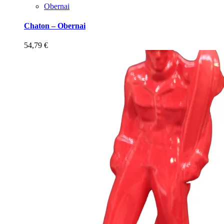
Obernai
Chaton – Obernai
54,79
€