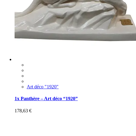
Art déco "1920"
1x Panthère – Art déco “1920”
178,63
€