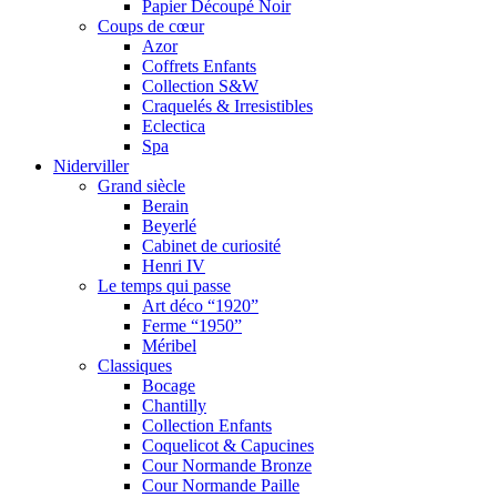
Papier Découpé Noir
Coups de cœur
Azor
Coffrets Enfants
Collection S&W
Craquelés & Irresistibles
Eclectica
Spa
Niderviller
Grand siècle
Berain
Beyerlé
Cabinet de curiosité
Henri IV
Le temps qui passe
Art déco “1920”
Ferme “1950”
Méribel
Classiques
Bocage
Chantilly
Collection Enfants
Coquelicot & Capucines
Cour Normande Bronze
Cour Normande Paille