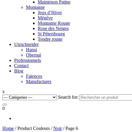
Maintenon Patine
Montagne
Jeux d’Hiver
Mégève
Montagne Rouge
Rose des Neiges
St Pétersbourg
Tendre rouge
Utzschneider
Hansi
Obernai
Professionnels
Contact
Blog
Faïences
Manufactures
x
Search for:
0
Home
/ Product Couleurs /
Noir
/ Page 6