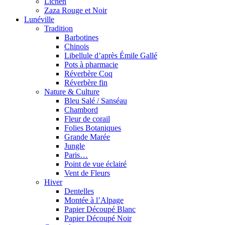
Lichen
Zaza Rouge et Noir
Lunéville
Tradition
Barbotines
Chinois
Libellule d’après Émile Gallé
Pots à pharmacie
Réverbère Coq
Réverbère fin
Nature & Culture
Bleu Salé / Sanséau
Chambord
Fleur de corail
Folies Botaniques
Grande Marée
Jungle
Paris…
Point de vue éclairé
Vent de Fleurs
Hiver
Dentelles
Montée à l’Alpage
Papier Découpé Blanc
Papier Découpé Noir