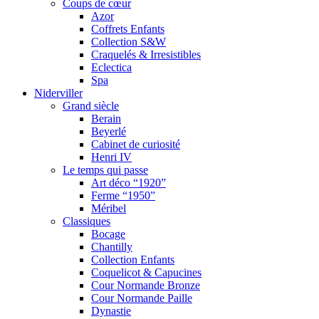
Coups de cœur
Azor
Coffrets Enfants
Collection S&W
Craquelés & Irresistibles
Eclectica
Spa
Niderviller
Grand siècle
Berain
Beyerlé
Cabinet de curiosité
Henri IV
Le temps qui passe
Art déco “1920”
Ferme “1950”
Méribel
Classiques
Bocage
Chantilly
Collection Enfants
Coquelicot & Capucines
Cour Normande Bronze
Cour Normande Paille
Dynastie