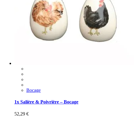
Bocage
1x Salière & Poivrière – Bocage
52,29
€