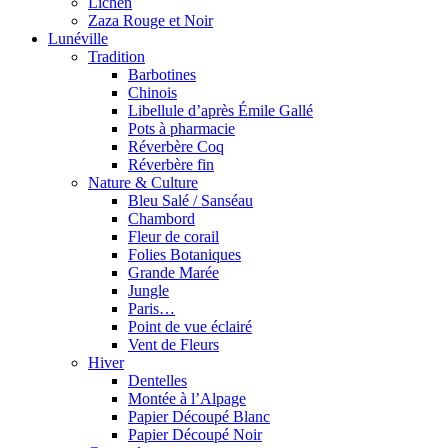
Lichen
Zaza Rouge et Noir
Lunéville
Tradition
Barbotines
Chinois
Libellule d’après Émile Gallé
Pots à pharmacie
Réverbère Coq
Réverbère fin
Nature & Culture
Bleu Salé / Sanséau
Chambord
Fleur de corail
Folies Botaniques
Grande Marée
Jungle
Paris…
Point de vue éclairé
Vent de Fleurs
Hiver
Dentelles
Montée à l’Alpage
Papier Découpé Blanc
Papier Découpé Noir