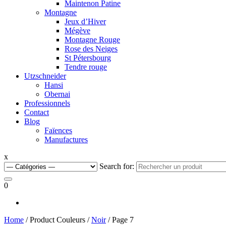
Maintenon Patine
Montagne
Jeux d’Hiver
Mégève
Montagne Rouge
Rose des Neiges
St Pétersbourg
Tendre rouge
Utzschneider
Hansi
Obernai
Professionnels
Contact
Blog
Faïences
Manufactures
x
Search for:
0
Home
/ Product Couleurs /
Noir
/ Page 7