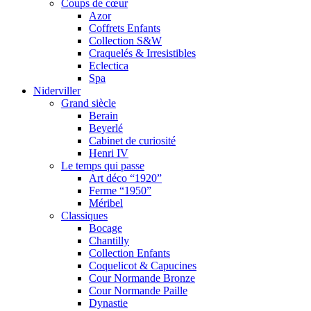
Coups de cœur
Azor
Coffrets Enfants
Collection S&W
Craquelés & Irresistibles
Eclectica
Spa
Niderviller
Grand siècle
Berain
Beyerlé
Cabinet de curiosité
Henri IV
Le temps qui passe
Art déco “1920”
Ferme “1950”
Méribel
Classiques
Bocage
Chantilly
Collection Enfants
Coquelicot & Capucines
Cour Normande Bronze
Cour Normande Paille
Dynastie