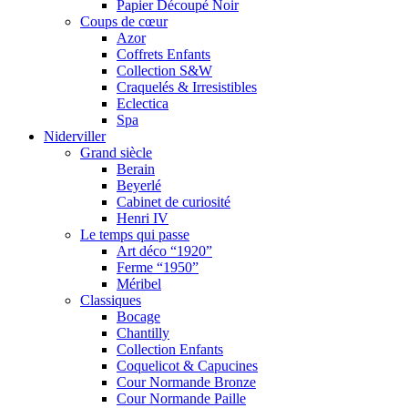
Papier Découpé Noir
Coups de cœur
Azor
Coffrets Enfants
Collection S&W
Craquelés & Irresistibles
Eclectica
Spa
Niderviller
Grand siècle
Berain
Beyerlé
Cabinet de curiosité
Henri IV
Le temps qui passe
Art déco “1920”
Ferme “1950”
Méribel
Classiques
Bocage
Chantilly
Collection Enfants
Coquelicot & Capucines
Cour Normande Bronze
Cour Normande Paille