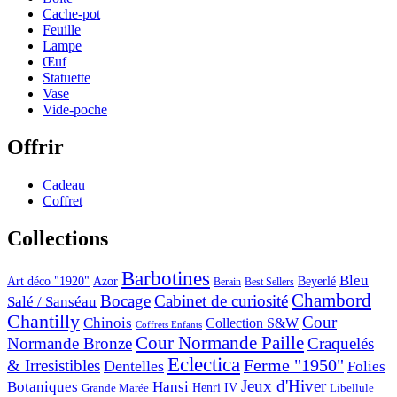
Cache-pot
Feuille
Lampe
Œuf
Statuette
Vase
Vide-poche
Offrir
Cadeau
Coffret
Collections
Barbotines
Bleu
Art déco "1920"
Azor
Beyerlé
Berain
Best Sellers
Chambord
Bocage
Cabinet de curiosité
Salé / Sanséau
Chantilly
Cour
Chinois
Collection S&W
Coffrets Enfants
Cour Normande Paille
Normande Bronze
Craquelés
Eclectica
& Irresistibles
Ferme "1950"
Dentelles
Folies
Jeux d'Hiver
Botaniques
Hansi
Grande Marée
Henri IV
Libellule