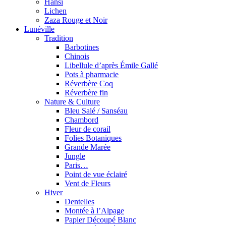
Hansi
Lichen
Zaza Rouge et Noir
Lunéville
Tradition
Barbotines
Chinois
Libellule d’après Émile Gallé
Pots à pharmacie
Réverbère Coq
Réverbère fin
Nature & Culture
Bleu Salé / Sanséau
Chambord
Fleur de corail
Folies Botaniques
Grande Marée
Jungle
Paris…
Point de vue éclairé
Vent de Fleurs
Hiver
Dentelles
Montée à l’Alpage
Papier Découpé Blanc