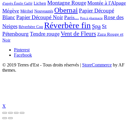
Montagne Rouge
Montée à l'Alpage
Lichen
d'après Émile Gallé
Obernai
Papier Découpé
Mégève
Nouveautés
Méribel
Blanc
Papier Découpé Noir
Rose des
Paris...
Pots à pharmacie
Réverbère fin
Spa
Neiges
St
Réverbère Coq
Vent de Fleurs
Pétersbourg
Tendre rouge
Zaza Rouge et
Noir
Pinterest
Facebook
© 2019 Terres d'Est - Tous droits réservés
|
StoreCommerce
by AF
themes.
X
 güncel giriş
holiganbet güncel
holiganbet giriş
holiganbet
pulibet güncel g