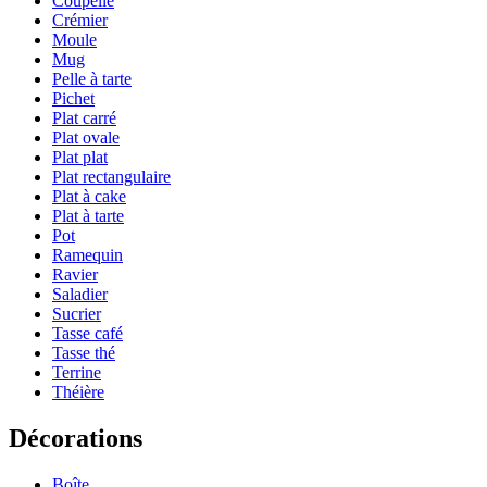
Coupelle
Crémier
Moule
Mug
Pelle à tarte
Pichet
Plat carré
Plat ovale
Plat plat
Plat rectangulaire
Plat à cake
Plat à tarte
Pot
Ramequin
Ravier
Saladier
Sucrier
Tasse café
Tasse thé
Terrine
Théière
Décorations
Boîte