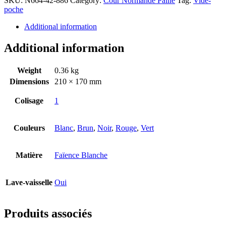
SKU:
N664-42-886
Category:
Cour Normande Paille
Tag:
Vide-
poche
Additional information
Additional information
Weight
0.36 kg
Dimensions
210 × 170 mm
Colisage
1
Couleurs
Blanc
,
Brun
,
Noir
,
Rouge
,
Vert
Matière
Faïence Blanche
Lave-vaisselle
Oui
Produits associés