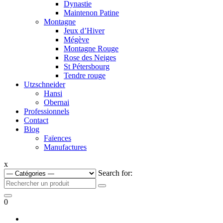
Dynastie
Maintenon Patine
Montagne
Jeux d’Hiver
Mégève
Montagne Rouge
Rose des Neiges
St Pétersbourg
Tendre rouge
Utzschneider
Hansi
Obernai
Professionnels
Contact
Blog
Faïences
Manufactures
x
Search for:
0