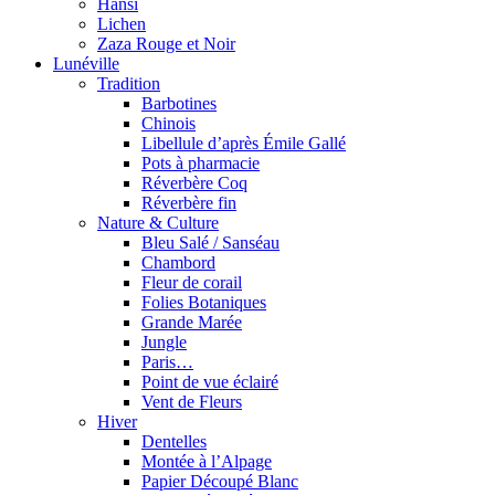
Hansi
Lichen
Zaza Rouge et Noir
Lunéville
Tradition
Barbotines
Chinois
Libellule d’après Émile Gallé
Pots à pharmacie
Réverbère Coq
Réverbère fin
Nature & Culture
Bleu Salé / Sanséau
Chambord
Fleur de corail
Folies Botaniques
Grande Marée
Jungle
Paris…
Point de vue éclairé
Vent de Fleurs
Hiver
Dentelles
Montée à l’Alpage
Papier Découpé Blanc