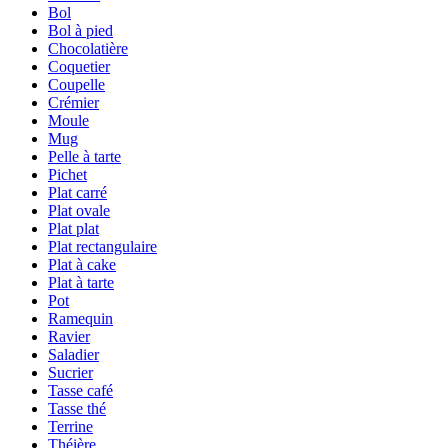
Bol
Bol à pied
Chocolatière
Coquetier
Coupelle
Crémier
Moule
Mug
Pelle à tarte
Pichet
Plat carré
Plat ovale
Plat plat
Plat rectangulaire
Plat à cake
Plat à tarte
Pot
Ramequin
Ravier
Saladier
Sucrier
Tasse café
Tasse thé
Terrine
Théière