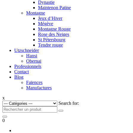
Dynastie
Maintenon Patine
Montagne
Jeux d’Hiver
Mégève
Montagne Rouge
Rose des Neiges
St Pétersbourg
Tendre rouge
Utzschneider
Hansi
Obernai
Professionnels
Contact
Blog
Faïences
Manufactures
x
Search for:
0