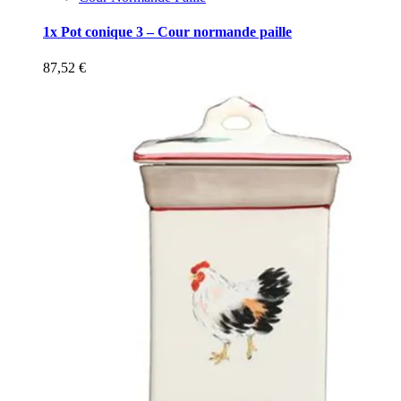
1x Pot conique 3 – Cour normande paille
87,52
€