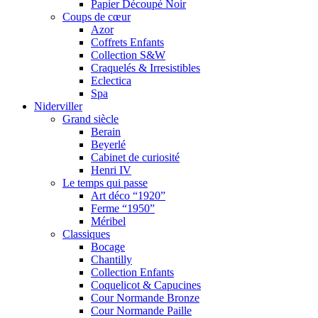
Papier Découpé Noir
Coups de cœur
Azor
Coffrets Enfants
Collection S&W
Craquelés & Irresistibles
Eclectica
Spa
Niderviller
Grand siècle
Berain
Beyerlé
Cabinet de curiosité
Henri IV
Le temps qui passe
Art déco “1920”
Ferme “1950”
Méribel
Classiques
Bocage
Chantilly
Collection Enfants
Coquelicot & Capucines
Cour Normande Bronze
Cour Normande Paille