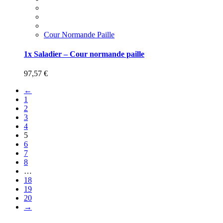
Cour Normande Paille
1x Saladier – Cour normande paille
97,57
€
←
1
2
3
4
5
6
7
8
…
18
19
20
→