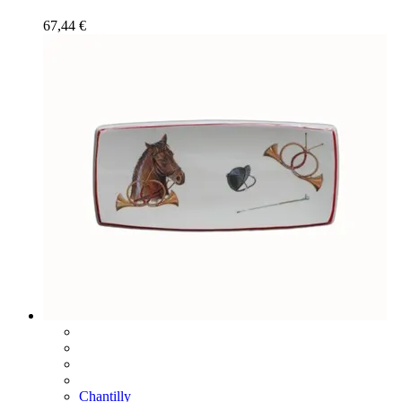
67,44
€
Chantilly