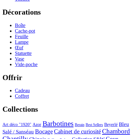
Décorations
Boîte
Cache-pot
Feuille
Lampe
Œuf
Statuette
Vase
Vide-poche
Offrir
Cadeau
Coffret
Collections
Barbotines
Bleu
Art déco "1920"
Azor
Beyerlé
Berain
Best Sellers
Chambord
Bocage
Cabinet de curiosité
Salé / Sanséau
Chantilly
Cour