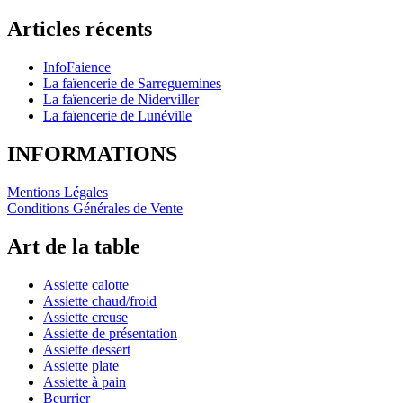
Articles récents
InfoFaience
La faïencerie de Sarreguemines
La faïencerie de Niderviller
La faïencerie de Lunéville
INFORMATIONS
Mentions Légales
Conditions Générales de Vente
Art de la table
Assiette calotte
Assiette chaud/froid
Assiette creuse
Assiette de présentation
Assiette dessert
Assiette plate
Assiette à pain
Beurrier