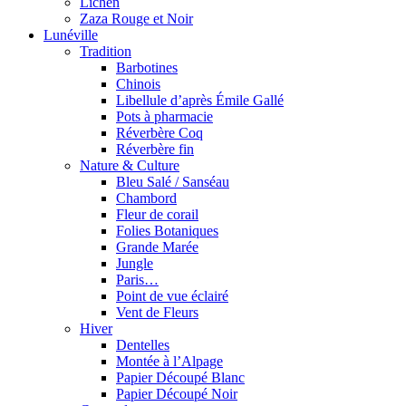
Lichen
Zaza Rouge et Noir
Lunéville
Tradition
Barbotines
Chinois
Libellule d’après Émile Gallé
Pots à pharmacie
Réverbère Coq
Réverbère fin
Nature & Culture
Bleu Salé / Sanséau
Chambord
Fleur de corail
Folies Botaniques
Grande Marée
Jungle
Paris…
Point de vue éclairé
Vent de Fleurs
Hiver
Dentelles
Montée à l’Alpage
Papier Découpé Blanc
Papier Découpé Noir