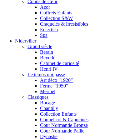
Coups de cœur
Azor
Coffrets Enfants
Collection S&W
Craquelés & Irresistibles
Eclectica
Spa
Niderviller
Grand siècle
Berain
Beyerlé
Cabinet de curiosité
Henri IV
Le temps qui passe
Art déco “1920”
Ferme “1950”
Méribel
Classiques
Bocage
Chantilly
Collection Enfants
Coquelicot & Capucines
Cour Normande Bronze
Cour Normande Paille
Dynastie