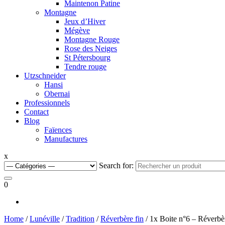
Maintenon Patine
Montagne
Jeux d’Hiver
Mégève
Montagne Rouge
Rose des Neiges
St Pétersbourg
Tendre rouge
Utzschneider
Hansi
Obernai
Professionnels
Contact
Blog
Faïences
Manufactures
x
Search for:
0
Home
/
Lunéville
/
Tradition
/
Réverbère fin
/ 1x Boite n°6 – Réverbèr