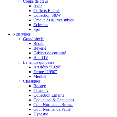
Coups de cœur
Azor
Coffrets Enfants
Collection S&W
Craquelés & Irresistibles
Eclectica
Spa
Niderviller
Grand siècle
Berain
Beyerlé
Cabinet de curiosité
Henri IV
Le temps qui passe
Art déco “1920”
Ferme “1950”
Méribel
Classiques
Bocage
Chantilly
Collection Enfants
Coquelicot & Capucines
Cour Normande Bronze
Cour Normande Paille
Dynastie