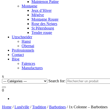
Maintenon Patine
Montagne
Jeux d’Hiver
Mégève
Montagne Rouge
Rose des Neiges
St Pétersbourg
Tendre rouge
Utzschneider
Hansi
Obernai
Professionnels
Contact
Blog
Faïences
Manufactures
x
Search for:
0
Home
/
Lunéville
/
Tradition
/
Barbotines
/ 1x Colonne – Barbotines