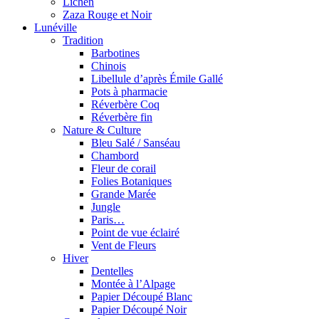
Lichen
Zaza Rouge et Noir
Lunéville
Tradition
Barbotines
Chinois
Libellule d’après Émile Gallé
Pots à pharmacie
Réverbère Coq
Réverbère fin
Nature & Culture
Bleu Salé / Sanséau
Chambord
Fleur de corail
Folies Botaniques
Grande Marée
Jungle
Paris…
Point de vue éclairé
Vent de Fleurs
Hiver
Dentelles
Montée à l’Alpage
Papier Découpé Blanc
Papier Découpé Noir