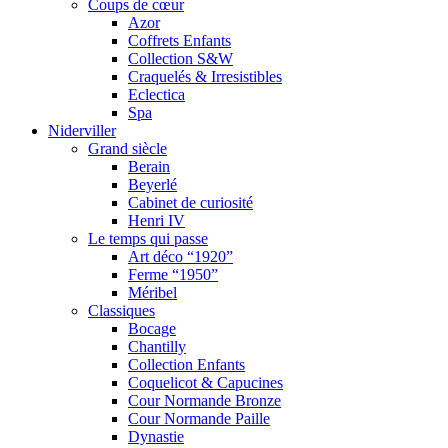
Coups de cœur
Azor
Coffrets Enfants
Collection S&W
Craquelés & Irresistibles
Eclectica
Spa
Niderviller
Grand siècle
Berain
Beyerlé
Cabinet de curiosité
Henri IV
Le temps qui passe
Art déco “1920”
Ferme “1950”
Méribel
Classiques
Bocage
Chantilly
Collection Enfants
Coquelicot & Capucines
Cour Normande Bronze
Cour Normande Paille
Dynastie