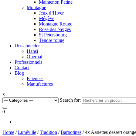
Maintenon Patine
Montagne
Jeux d’Hiver
Mégève
Montagne Rouge
Rose des Neiges
St Pétersbourg
Tendre rouge
Utzschneider
Hansi
Obernai
Professionnels
Contact
Blog
Faïences
Manufactures
x
Search for:
0
Home
/
Lunéville
/
Tradition
/
Barbotines
/ 4x Assiettes dessert orang