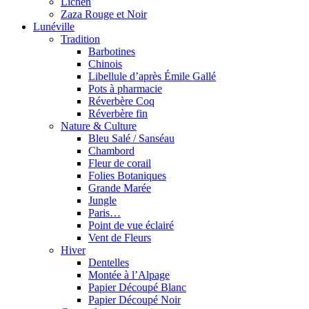
Lichen
Zaza Rouge et Noir
Lunéville
Tradition
Barbotines
Chinois
Libellule d’après Émile Gallé
Pots à pharmacie
Réverbère Coq
Réverbère fin
Nature & Culture
Bleu Salé / Sanséau
Chambord
Fleur de corail
Folies Botaniques
Grande Marée
Jungle
Paris…
Point de vue éclairé
Vent de Fleurs
Hiver
Dentelles
Montée à l’Alpage
Papier Découpé Blanc
Papier Découpé Noir