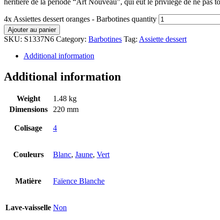
héritière de la période “Art Nouveau”, qui eut le privilège de ne pas t
4x Assiettes dessert oranges - Barbotines quantity
Ajouter au panier
SKU:
S1337N6
Category:
Barbotines
Tag:
Assiette dessert
Additional information
Additional information
Weight
1.48 kg
Dimensions
220 mm
Colisage
4
Couleurs
Blanc
,
Jaune
,
Vert
Matière
Faïence Blanche
Lave-vaisselle
Non