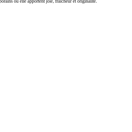
ains où elle apportent joie, fraicheur et originalité.